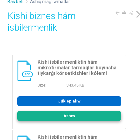
Bas beti
Ashıq maǵlıwmatlar
Kishi biznes hám
isbilermenlik
Kishi isbilermenliktiń hám
mikrofirmalar tarmaqlar boyınsha
tiykarģı kórsetkishleri kólemi
PDF
Size:
343.45 KB
Júklep alıw
Ashıw
Kishi isbilermenliktiń hám