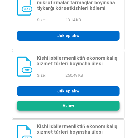
mikrofirmalar tarmaqlar boyınsha
tiykarģı kórsetkishleri kólemi
XLSX
Size:
13.14 KB
Júklep alıw
Kishi isbilermenliktiń ekonomikalıq
xızmet túrleri boyınsha úlesi
PDF
Size:
250.49 KB
Júklep alıw
Ashıw
Kishi isbilermenliktiń ekonomikalıq
xızmet túrleri boyınsha úlesi