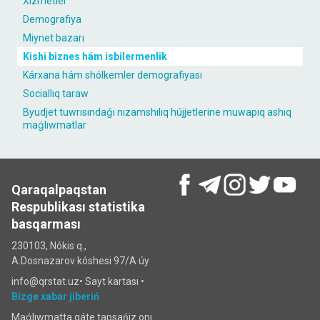
Xızmetler
Demografiya
Miynet bazarı
Kishi biznes hám isbilermenlik
Kárxana hám shólkemler demografiyası
Sociallıq taraw
Byudjet tuwrısındaǵı nızamshılıq hújjetlerine muwapıq ashıq
maǵlıwmatlar
Qaraqalpaqstan
Respublikası statistika
basqarması
230103, Nókis q.,
A.Dosnazarov kóshesi 97/A úy
info@qrstat.uz•
Sayt kartası
•
Bizge xabar jiberiń
Maǵlıwmatta qáte tapsańiz onı