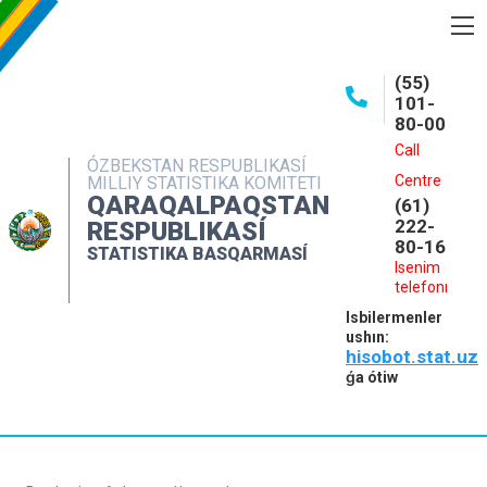
BASQARMA HAQQINDA
(55)
101-
ASHIQ MAǴLIWMATLAR
80-00
BASPALAR
Call
ÓZBEKSTAN RESPUBLIKASÍ
Centre
MILLIY STATISTIKA KOMITETI
INTERAKTIV XIZMETLER
QARAQALPAQSTAN
(61)
MÁLIMLEME XIZMETI
222-
RESPUBLIKASÍ
80-16
STATISTIKA BASQARMASÍ
MÚRÁJAATLAR
Isenim
telefonı
KONTAKTLAR
Isbilermenler
ushın:
hisobot.stat.uz
ǵa ótiw