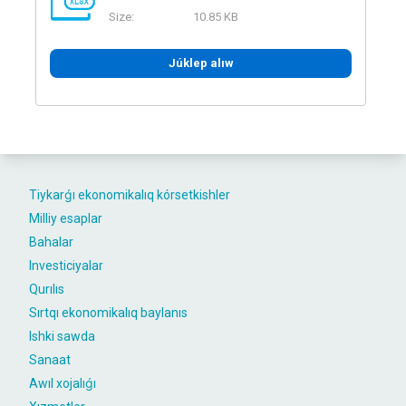
XLSX
Size:
10.85 KB
Júklep alıw
Tiykarǵı ekonomikalıq kórsetkishler
Milliy esaplar
Bahalar
Investiciyalar
Qurılıs
Sırtqı ekonomikalıq baylanıs
Ishki sawda
Sanaat
Awıl xojalıǵı