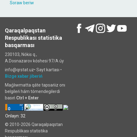
Soraw beriw
Qaraqalpaqstan
Respublikası statistika
basqarması
230103, Nókis q.,
A.Dosnazarov kóshesi 97/A úy
info@qrstat.uz•
Sayt kartası
•
Bizge xabar jiberiń
Maǵlıwmatta qáte tapsańiz onı
belgileń hám tómendegilerdi
basıń
Ctrl + Enter
Onlayn: 32
© 2010-2026 Qaraqalpaqstan
Respublikası statistika