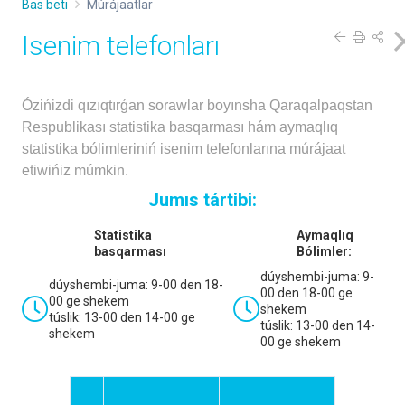
Bas beti
Múrájaatlar
Isenim telefonları
Ózińizdi qızıqtırǵan sorawlar boyınsha Qaraqalpaqstan
Respublikası statistika basqarması hám aymaqlıq
statistika bólimleriniń isenim telefonlarına múrájaat
etiwińiz múmkin.
Jumıs tártibi:
Statistika
Aymaqlıq
basqarması
Bólimler:
dúyshembi-juma: 9-
dúyshembi-juma: 9-00 den 18-
00 den 18-00 ge
00 ge shekem
shekem
túslik: 13-00 den 14-00 ge
túslik: 13-00 den 14-
shekem
00 ge shekem