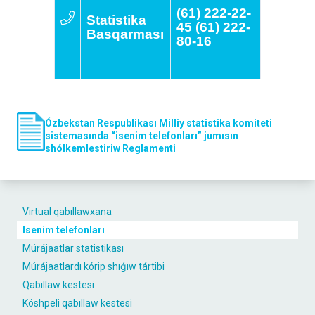
(61) 222-22-
Statistika
45 (61) 222-
Basqarması
80-16
Ózbekstan Respublikası Milliy statistika komiteti
sistemasında “isenim telefonları” jumısın
shólkemlestiriw Reglamenti
Virtual qabıllawxana
Isenim telefonları
Múrájaatlar statistikası
Múrájaatlardı kórip shıǵıw tártibi
Qabıllaw kestesi
Kóshpeli qabıllaw kestesi