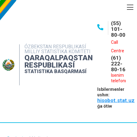
BASQARMA HAQQINDA
(55)
101-
ASHIQ MAǴLIWMATLAR
80-00
BASPALAR
Call
ÓZBEKSTAN RESPUBLIKASÍ
Centre
MILLIY STATISTIKA KOMITETI
INTERAKTIV XIZMETLER
QARAQALPAQSTAN
(61)
MÁLIMLEME XIZMETI
222-
RESPUBLIKASÍ
80-16
STATISTIKA BASQARMASÍ
MÚRÁJAATLAR
Isenim
telefonı
KONTAKTLAR
Isbilermenler
ushın:
hisobot.stat.uz
ǵa ótiw