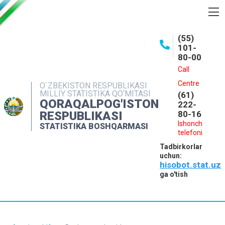
BOSHQARMA HAQIDA
(55)
101-
OCHIQ MA'LUMOTLAR
80-00
NASHRLAR
Call
Centre
O`ZBEKISTON RESPUBLIKASI
INTERAKTIV XIZMATLAR
MILLIY STATISTIKA QO‘MITASI
(61)
QORAQALPOG'ISTON
MATBUOT XIZMATI
222-
RESPUBLIKASI
80-16
MUROJAATLAR
Ishonch
STATISTIKA BOSHQARMASI
telefoni
KONTAKTLAR
Tadbirkorlar
uchun:
hisobot.stat.uz
ga o'tish