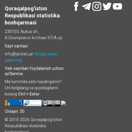
Qoraqalpog'iston
Respublikasi statistika
boshqarmasi
230103, Nukus sh.,
A.Dosnazarov ko‘chаsi 97/A uy
Sayt xaritasi
info@qrstat.uz•
Bizga xabar
yuboring
Veb-saytdan foydalanish uchun
qo'llanma
Ma`lumotda xato topdingizmi?
Uni belgilang va quyidagilarni
bosing
Ctrl + Enter
Onlayn: 30
© 2010-2026 Qoraqalpog'iston
Respublikasi statistika