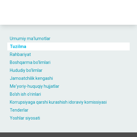
Umumiy ma'lumotlar
Tuzilma
Rahbariyat
Boshqarma bo‘limlari
Hududiy bo'limlar
Jamoatchilik kengashi
Me'yoriy-huquqiy hujjatlar
Bo'sh ish o'rinlari
Korrupsiyaga qarshi kurashish idoraviy komissiyasi
Tenderlar
Yoshlar siyosati