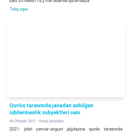
sanı 35 million 79,2 mıń adamdı quramaqta.
Tolıq oqıw...
Qurılıs tarawında jańadan ashilǵan
isbilermenlik subyektleri sanı
06 Oktyabr 2021 •
Sońǵı jańalıqlar
2021- jıldıń yanvar-avgust jaǵdayına qurılıs tarawında