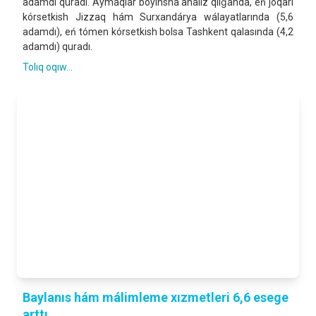
adamdı quradı. Aymaqlar boyınsha analiz qilǵanda, eń joqarı
kórsetkish Jizzaq hám Surxandárya wálayatlarında (5,6
adamdı), eń tómen kórsetkish bolsa Tashkent qalasında (4,2
adamdı) quradı.
Tolıq oqıw...
Baylanıs hám málimleme xızmetleri 6,6 esege
arttı