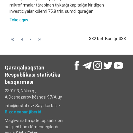
mikrofirmalar tárepinen tiykarǵı kapitalǵa kiritilgen
investiciyalar kólemi 75,8 trln. sumdı quraǵan.
Tolıq oqıw...
332 bet. Barlıǵı: 338
Qaraqalpaqstan
Respublikası statistika
basqarması
230103, Nókis q.,
A.Dosnazarov kóshesi 97/A úy
info@qrstat.uz•
Sayt kartası
•
Bizge xabar jiberiń
Maǵlıwmatta qáte tapsańiz onı
belgileń hám tómendegilerdi