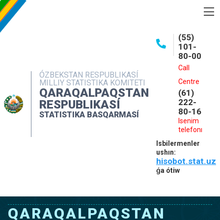
BASQARMA HAQQINDA
(55)
101-
ASHIQ MAǴLIWMATLAR
80-00
BASPALAR
Call
ÓZBEKSTAN RESPUBLIKASÍ
Centre
MILLIY STATISTIKA KOMITETI
INTERAKTIV XIZMETLER
QARAQALPAQSTAN
(61)
MÁLIMLEME XIZMETI
222-
RESPUBLIKASÍ
80-16
STATISTIKA BASQARMASÍ
MÚRÁJAATLAR
Isenim
telefonı
KONTAKTLAR
Isbilermenler
ushın:
hisobot.stat.uz
ǵa ótiw
QARAQALPAQSTAN