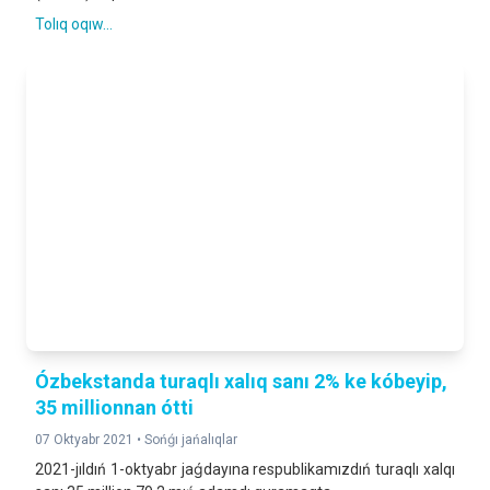
Tolıq oqıw...
Ózbekstanda turaqlı xalıq sanı 2% ke kóbeyip,
35 millionnan ótti
07 Oktyabr 2021 •
Sońǵı jańalıqlar
2021-jıldıń 1-oktyabr jaǵdayına respublikamızdıń turaqlı xalqı