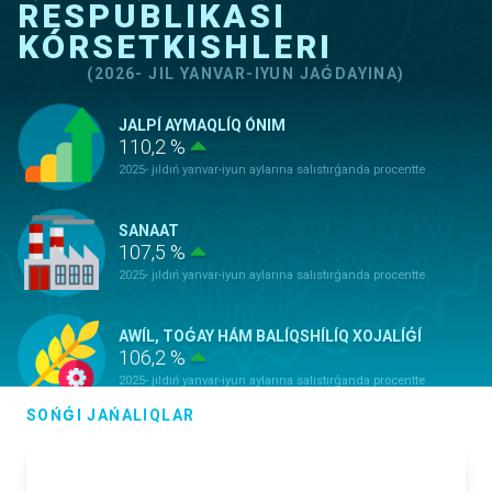
RESPUBLIKASI
KÓRSETKISHLERI
(2026- JIL YANVAR-IYUN JAǴDAYINA)
JALPÍ AYMAQLÍQ ÓNIM
110,2 %
2025- jıldıń yanvar-iyun aylarına salıstırǵanda procentte
SANAAT
107,5 %
2025- jıldıń yanvar-iyun aylarına salıstırǵanda procentte
AWÍL, TOǴAY HÁM BALÍQSHÍLÍQ XOJALÍǴÍ
106,2 %
2025- jıldıń yanvar-iyun aylarına salıstırǵanda procentte
SOŃǴI JAŃALIQLAR
TIYKARǴÍ KAPITALǴA KIRITILGEN
INVESTICIYALAR
100,9 %