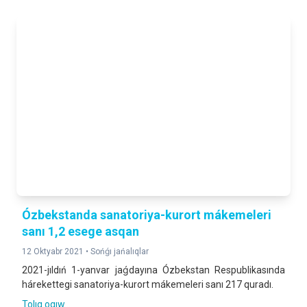
Ózbekstanda sanatoriya-kurort mákemeleri
sanı 1,2 esege asqan
12 Oktyabr 2021 •
Sońǵı jańalıqlar
2021-jıldıń 1-yanvar jaǵdayına Ózbekstan Respublikasında
hárekettegi sanatoriya-kurort mákemeleri sanı 217 quradı.
Tolıq oqıw...