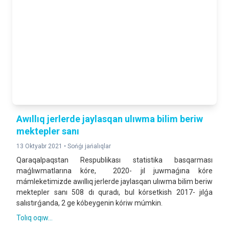
Awıllıq jerlerde jaylasqan ulıwma bilim beriw
mektepler sanı
13 Oktyabr 2021 •
Sońǵı jańalıqlar
Qaraqalpaqstan Respublikası statistika basqarması
maǵlıwmatlarına kóre, 2020- jıl juwmaǵına kóre
mámleketimizde awıllıq jerlerde jaylasqan ulıwma bilim beriw
mektepler sanı 508 dı quradı, bul kórsetkish 2017- jılǵa
salıstırǵanda, 2 ge kóbeygenin kóriw múmkin.
Tolıq oqıw...