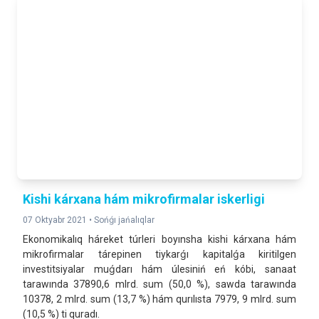
Kishi kárxana hám mikrofirmalar iskerligi
07 Oktyabr 2021 •
Sońǵı jańalıqlar
Ekonomikalıq háreket túrleri boyınsha kishi kárxana hám
mikrofirmalar tárepinen tiykarǵı kapitalǵa kiritilgen
investitsiyalar muǵdarı hám úlesiniń eń kóbi, sanaat
tarawında 37890,6 mlrd. sum (50,0 %), sawda tarawında
10378, 2 mlrd. sum (13,7 %) hám qurılısta 7979, 9 mlrd. sum
(10,5 %) ti quradı.