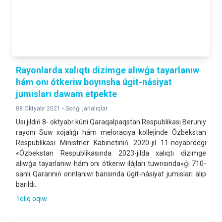
Rayonlarda xalıqtı dizimge alıwǵa tayarlanıw
hám onı ótkeriw boyınsha úgit-násiyat
jumısları dawam etpekte
08 Oktyabr 2021 •
Sońǵı jańalıqlar
Usı jıldıń 8- oktyabr kúni Qaraqalpaqstan Respublikası Beruniy
rayonı Suw xojalıǵı hám meloracıya kollejinde Ózbekstan
Respublikası Ministrler Kabinetiniń 2020-jıl 11-noyabrdegi
«Ózbekstan Respublikasında 2023-jılda xalıqtı dizimge
alıwǵa tayarlanıw hám onı ótkeriw ilájları tuwrısında»ǵı 710-
sanlı Qararınıń orınlanıwı barısında úgit-násiyat jumısları alıp
barıldı.
Tolıq oqıw...