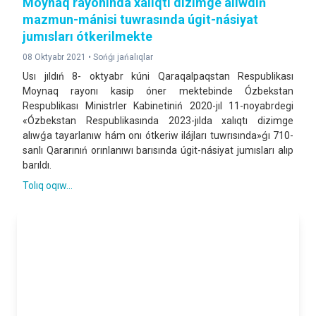
Moynaq rayonında xalıqtı dizimge alıwdıń
mazmun-mánisi tuwrasında úgit-násiyat
jumısları ótkerilmekte
08 Oktyabr 2021 •
Sońǵı jańalıqlar
Usı jıldıń 8- oktyabr kúni Qaraqalpaqstan Respublikası
Moynaq rayonı kasip óner mektebinde Ózbekstan
Respublikası Ministrler Kabinetiniń 2020-jıl 11-noyabrdegi
«Ózbekstan Respublikasında 2023-jılda xalıqtı dizimge
alıwǵa tayarlanıw hám onı ótkeriw ilájları tuwrısında»ǵı 710-
sanlı Qararınıń orınlanıwı barısında úgit-násiyat jumısları alıp
barıldı.
Tolıq oqıw...