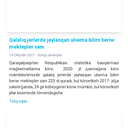
Qalalıq jerlerde jaylasqan ulıwma bilim beriw
mektepler sanı
14 Oktyabr 2021 •
Sońǵı jańalıqlar
Qaraqalpaqstan Respublikası statistika basqarması
maǵlıwmatlarına kóre, 2020- jıl juwmaǵına kóre
mámleketimizde qalalıq jerlerde jaylasqan ulıwma bilim
beriw mektepler sanı 225 dı quradı, bul kórsetkish 2017- jılǵa
salıstırǵanda, 24 ge kóbeygenin kóriw múmkin, bul kórsetkish
jıllar kesiminde tómendegishе:
Tolıq oqıw...