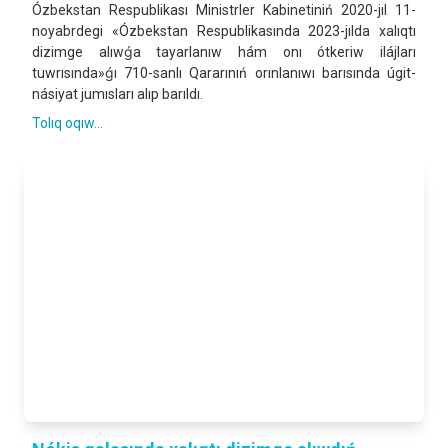
Ózbekstan Respublikası Ministrler Kabinetiniń 2020-jıl 11-
noyabrdegi «Ózbekstan Respublikasında 2023-jılda xalıqtı
dizimge alıwǵa tayarlanıw hám onı ótkeriw ilájları
tuwrısında»ǵı 710-sanlı Qararınıń orınlanıwı barısında úgit-
násiyat jumısları alıp barıldı.
Tolıq oqıw...