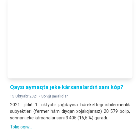
116,4 %
2025- jıldıń yanvar-iyun aylarına salıstırǵanda procentte
TURAQLÍ XALÍQ SANÍ
2 061 488
2026- jıl 1- iyul jaǵdayına
Qaysı aymaqta jeke kárxanalardıń sanı kóp?
15 Oktyabr 2021 •
Sońǵı jańalıqlar
2021- jıldıń 1- oktyabr jaǵdayına hárekettegi isbilermenlik
subyektleri (fermer hám dıyqan xojalıqlarısız) 20 579 bolıp,
sonnan jeke kárxanalar sanı 3 405 (16,5 %) quradı.
Tolıq oqıw...