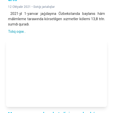
12 Oktyabr 2021 •
Sońǵı jańalıqlar
2021-jıl 1-yanvar jaǵdayına Ózbekstanda baylanıs hám
málimleme tarawında kórsetilgen xızmetler kólemi 13,8 trln.
sumdı quradı.
Tolıq oqıw...