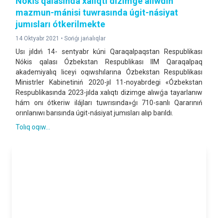
Nókis qalasında xalıqtı dizimge alıwdıń
mazmun-mánisi tuwrasında úgit-násiyat
jumısları ótkerilmekte
14 Oktyabr 2021 •
Sońǵı jańalıqlar
Usı jıldıń 14- sentyabr kúni Qaraqalpaqstan Respublikası
Nókis qalası Ózbekstan Respublikası IIM Qaraqalpaq
akademiyalıq liceyi oqıwshılarına Ózbekstan Respublikası
Ministrler Kabinetiniń 2020-jıl 11-noyabrdegi «Ózbekstan
Respublikasında 2023-jılda xalıqtı dizimge alıwǵa tayarlanıw
hám onı ótkeriw ilájları tuwrısında»ǵı 710-sanlı Qararınıń
orınlanıwı barısında úgit-násiyat jumısları alıp barıldı.
Tolıq oqıw...