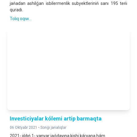
jańadan ashilǵan isbilermenlik subyektleriniń sanı 195 teńi
quradı.
Tolıq oqıw...
Investiсiyalar kólemi artip barmaqta
06 Oktyabr 2021 •
Sońǵı jańalıqlar
2021- jıldıń 1- yanvar jaǵdayına kishi kárxana hám