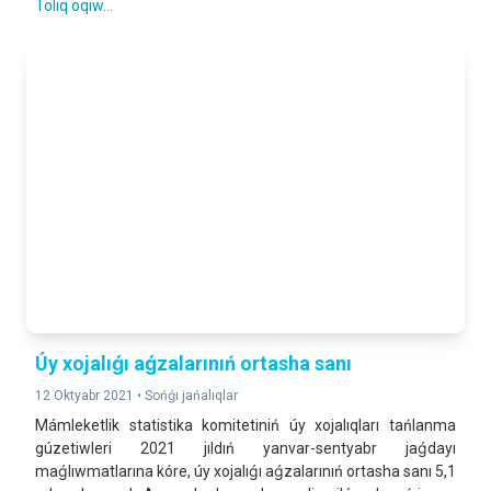
Tolıq oqıw...
Úy xojalıǵı aǵzalarınıń ortasha sanı
12 Oktyabr 2021 •
Sońǵı jańalıqlar
Mámleketlik statistika komitetiniń úy xojalıqları tańlanma
gúzetiwleri 2021 jıldıń yanvar-sentyabr jaǵdayı
maǵlıwmatlarına kóre, úy xojalıǵı aǵzalarınıń ortasha sanı 5,1