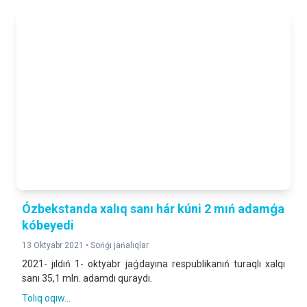
Ózbekstanda xalıq sanı hár kúni 2 mıń adamǵa
kóbeyedi
13 Oktyabr 2021 •
Sońǵı jańalıqlar
2021- jıldıń 1- oktyabr jaǵdayına respublikanıń turaqlı xalqı
sanı 35,1 mln. adamdı quraydı.
Tolıq oqıw...