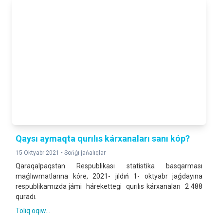
Qaysı aymaqta qurılıs kárxanaları sanı kóp?
15 Oktyabr 2021 •
Sońǵı jańalıqlar
Qaraqalpaqstan Respublikası statistika basqarması
maǵlıwmatlarına kóre, 2021- jıldıń 1- oktyabr jaǵdayına
respublikamızda jámi hárekettegi qurılıs kárxanaları 2 488
quradı.
Tolıq oqıw...