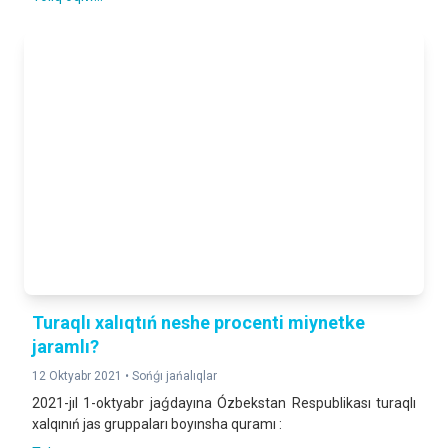
Turaqlı xalıqtıń neshe procenti miynetke
jaramlı?
12 Oktyabr 2021 •
Sońǵı jańalıqlar
2021-jıl 1-oktyabr jaǵdayına Ózbekstan Respublikası turaqlı
xalqınıń jas gruppaları boyınsha quramı :