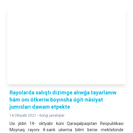
Rayolarda xalıqtı dizimge alıwǵa tayarlanıw
hám onı ótkeriw boyınsha úgit-násiyat
jumısları dawam etpekte
14 Oktyabr 2021 •
Sońǵı jańalıqlar
Usı jıldıń 14- oktyabr kúni Qaraqalpaqstan Respublikası
Moynaq rayonı 4-sanlı ulıwma bilim beriw mektebinde