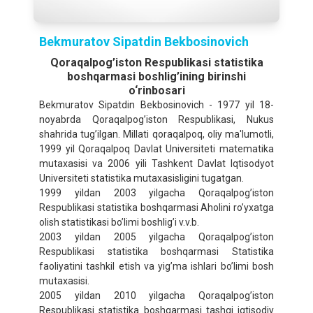
Bekmuratov Sipatdin Bekbosinovich
Qoraqalpog’iston Rеspublikasi statistika
boshqarmasi boshlig’ining birinshi
o‘rinbosаri
Bekmuratov Sipatdin Bekbosinovich - 1977 yil 18-
noyabrda Qoraqalpog’iston Rеspublikasi, Nukus
shahrida tug’ilgan. Millati qoraqalpoq, oliy ma'lumotli,
1999 yil Qoraqalpoq Davlat Universiteti matematika
mutaxasisi va 2006 yili Tashkent Davlat Iqtisodyot
Universiteti statistika mutaxasisligini tugatgan.
1999 yildan 2003 yilgacha Qoraqalpog’iston
Rеspublikasi statistika boshqarmasi Aholini ro’yxatga
olish statistikasi bo’limi boshlig’i v.v.b.
2003 yildan 2005 yilgacha Qoraqalpog’iston
Rеspublikasi statistika boshqarmasi Statistika
faoliyatini tashkil etish va yig’ma ishlari bo’limi bosh
mutaxasisi.
2005 yildan 2010 yilgacha Qoraqalpog’iston
Rеspublikasi statistika boshqarmasi tashqi iqtisodiy