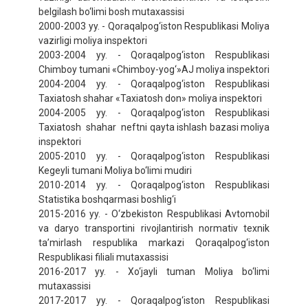
belgilash bo‘limi bosh mutaxassisi
2000-2003 yy. - Qoraqalpog‘iston Respublikasi Moliya
vazirligi moliya inspektori
2003-2004 yy. - Qoraqalpog‘iston Respublikasi
Chimboy tumani «Chimboy-yog‘»AJ moliya inspektori
2004-2004 yy. - Qoraqalpog‘iston Respublikasi
Taxiatosh shahar «Taxiatosh don» moliya inspektori
2004-2005 yy. - Qoraqalpog‘iston Respublikasi
Taxiatosh shahar neftni qayta ishlash bazasi moliya
inspektori
2005-2010 yy. - Qoraqalpog‘iston Respublikasi
Kegeyli tumani Moliya bo‘limi mudiri
2010-2014 yy. - Qoraqalpog‘iston Respublikasi
Statistika boshqarmasi boshlig‘i
2015-2016 yy. - O‘zbekiston Respublikasi Avtomobil
va daryo transportini rivojlantirish normativ texnik
ta’mirlash respublika markazi Qoraqalpog‘iston
Respublikasi filiali mutaxassisi
2016-2017 yy. - Xo‘jayli tuman Moliya bo‘limi
mutaxassisi
2017-2017 yy. - Qoraqalpog‘iston Respublikasi