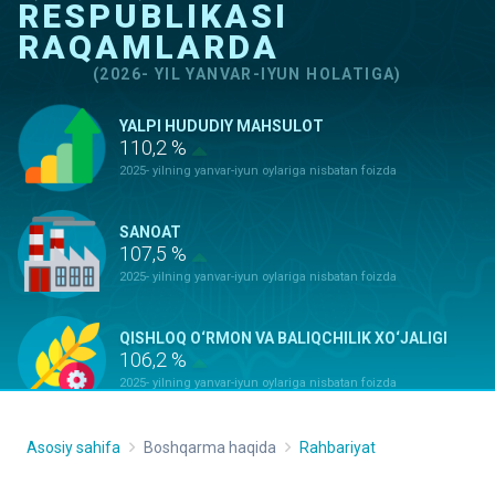
RESPUBLIKASI
RAQAMLARDA
(2026- YIL YANVAR-IYUN HOLATIGA)
YALPI HUDUDIY MAHSULOT
110,2 %
2025- yilning yanvar-iyun oylariga nisbatan foizda
SANOAT
107,5 %
2025- yilning yanvar-iyun oylariga nisbatan foizda
QISHLOQ O‘RMON VA BALIQCHILIK XO‘JALIGI
106,2 %
2025- yilning yanvar-iyun oylariga nisbatan foizda
ASOSIY KAPITALGA KIRITILGAN
Asosiy sahifa
Boshqarma haqida
Rahbariyat
INVESTITSIYALAR
100,9 %