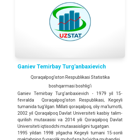
Ganiev Temirbay Turg'anbaxievich
Qoraqalpog’iston Respublikasi Statistika
boshqarmasi boshlig‘i
Ganiev Temirbay Turg’anbaxievich - 1979 yil 15-
fevralda Qoraqalpog’iston Respublikasi, Kegeyli
tumanida tug’ilgan. Millati qoraqalpoq, oliy ma'lumotli,
2002 yil Qoraqalpoq Davlat Universiteti kasbiy talim-
qurilish mutaxasisi va 2014 yili Qoraqalpoq Davlat
Universiteti iqtisodchi mutaxasisligini tugatgan.
1995 yildan 1998 yilgacha Kegeyli tumani 15-sonli
maktabning fuqarolik muhofaza bo‘yicha muhandisi