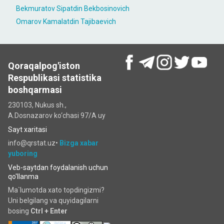
Bekmuratov Sipatdin Bekbosinovich
Omarov Kamalatdin Tajibaevich
Qoraqalpog'iston
Respublikasi statistika
boshqarmasi
230103, Nukus sh.,
A.Dosnazarov ko‘chаsi 97/A uy
Sayt xaritasi
info@qrstat.uz•
Bizga xabar
yuboring
Veb-saytdan foydalanish uchun
qo'llanma
Ma`lumotda xato topdingizmi?
Uni belgilang va quyidagilarni
bosing
Ctrl + Enter