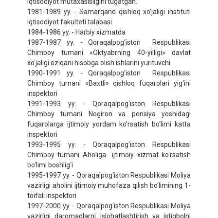
iqtisodiyot mutaxasisligini tugatgan.
116,4 %
1981-1989 yy. - Samarqand qishloq xo‘jaligi instituti
2025- yilning yanvar-iyun oylariga nisbatan foizda
iqtisodiyot fakulteti talabasi
1984-1986 yy. - Harbiy xizmatda
DOIMIY AHOLI SONI
1987-1987 yy. - Qoraqalpog‘iston Respublikasi
2 061 488
Chimboy tumani «Oktyabrning 40-yilligi» davlat
2026- yil 1- iyul holatiga
xo‘jaligi oziqani hisobga olish ishlarini yurituvchi
1990-1991 yy. - Qoraqalpog‘iston Respublikasi
Chimboy tumani «Baxtli» qishloq fuqarolari yig‘ini
inspektori
1991-1993 yy. - Qoraqalpog‘iston Respublikasi
Chimboy tumani Nogiron va pensiya yoshidagi
fuqarolarga ijtimoiy yordam ko‘rsatish bo‘limi katta
inspektori
1993-1995 yy. - Qoraqalpog‘iston Respublikasi
Chimboy tumani Aholiga ijtimoiy xizmat ko‘rsatish
bo‘limi boshlig‘i
1995-1997 yy. - Qoraqalpog‘iston Respublikasi Moliya
vazirligi aholini ijtimoiy muhofaza qilish bo‘limining 1-
toifali inspektori
1997-2000 yy. - Qoraqalpog‘iston Respublikasi Moliya
vazirligi daromadlarni islohatlashtirish va istiqbolni