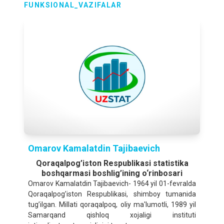
2025- yilning yanvar-iyun oylariga nisbatan foizda
FUNKSIONAL_VAZIFALAR
QURILISH ISHLARI
142,9 %
2025- yilning yanvar-iyun oylariga nisbatan foizda
YUK AYLANMASI
104,7 %
2025- yilning yanvar-iyun oylariga nisbatan foizda
YO‘LOVCHI AYLANMASI
105,1 %
2025- yilning yanvar-iyun oylariga nisbatan foizda
Omarov Kamalatdin Tajibaevich
Qoraqalpog’iston Rеspublikasi statistika
CHAKANA TOVAR AYLANMASI
boshqarmasi boshlig’ining o‘rinbosаri
128,8 %
Omarov Kamalatdin Tajibaevich- 1964 yil 01-fevralda
2025- yilning yanvar-iyun oylariga nisbatan foizda
Qoraqalpog’iston Rеspublikasi, shimboy tumanida
tug’ilgan. Millati qoraqalpoq, oliy ma'lumotli, 1989 yil
Samarqand qishloq xojaligi instituti
XIZMATLAR