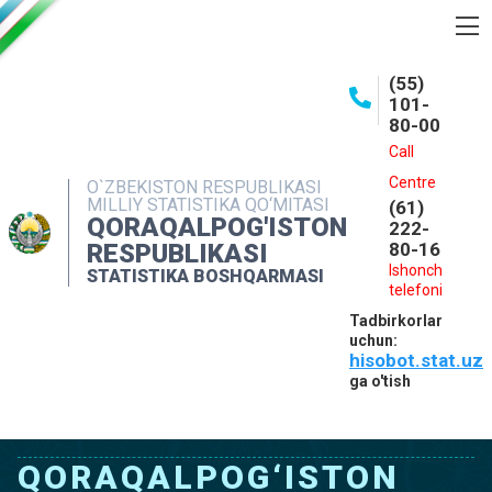
BOSHQARMA HAQIDA
(55)
101-
OCHIQ MA'LUMOTLAR
80-00
NASHRLAR
Call
Centre
O`ZBEKISTON RESPUBLIKASI
INTERAKTIV XIZMATLAR
MILLIY STATISTIKA QO‘MITASI
(61)
QORAQALPOG'ISTON
MATBUOT XIZMATI
222-
RESPUBLIKASI
80-16
MUROJAATLAR
Ishonch
STATISTIKA BOSHQARMASI
telefoni
KONTAKTLAR
Tadbirkorlar
uchun:
hisobot.stat.uz
ga o'tish
QORAQALPOG‘ISTON