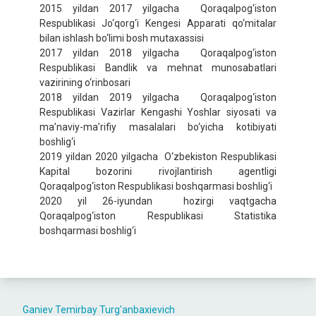
2015 yildan 2017 yilgacha Qoraqalpog‘iston
Respublikasi Jo‘qorg‘i Kengesi Apparati qo‘mitalar
bilan ishlash bo‘limi bosh mutaxassisi
2017 yildan 2018 yilgacha Qoraqalpog‘iston
Respublikasi Bandlik va mehnat munosabatlari
vazirining o‘rinbosari
2018 yildan 2019 yilgacha Qoraqalpog‘iston
Respublikasi Vazirlar Kengashi Yoshlar siyosati va
ma’naviy-ma’rifiy masalalari bo‘yicha kotibiyati
boshlig‘i
2019 yildan 2020 yilgacha O‘zbekiston Respublikasi
Kapital bozorini rivojlantirish agentligi
Qoraqalpog‘iston Respublikasi boshqarmasi boshlig‘i
2020 yil 26-iyundan hozirgi vaqtgacha
Qoraqalpog‘iston Respublikasi Statistika
boshqarmasi boshlig‘i
Ganiev Temirbay Turg'anbaxievich