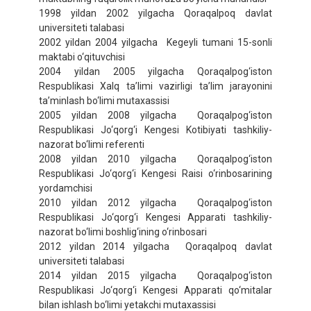
1998 yildan 2002 yilgacha Qoraqalpoq davlat
universiteti talabasi
2002 yildan 2004 yilgacha Kegeyli tumani 15-sonli
maktabi o‘qituvchisi
2004 yildan 2005 yilgacha Qoraqalpog‘iston
Respublikasi Xalq ta’limi vazirligi ta’lim jarayonini
ta’minlash bo‘limi mutaxassisi
2005 yildan 2008 yilgacha Qoraqalpog‘iston
Respublikasi Jo‘qorg‘i Kengesi Kotibiyati tashkiliy-
nazorat bo‘limi referenti
2008 yildan 2010 yilgacha Qoraqalpog‘iston
Respublikasi Jo‘qorg‘i Kengesi Raisi o‘rinbosarining
yordamchisi
2010 yildan 2012 yilgacha Qoraqalpog‘iston
Respublikasi Jo‘qorg‘i Kengesi Apparati tashkiliy-
nazorat bo‘limi boshlig‘ining o‘rinbosari
2012 yildan 2014 yilgacha Qoraqalpoq davlat
universiteti talabasi
2014 yildan 2015 yilgacha Qoraqalpog‘iston
Respublikasi Jo‘qorg‘i Kengesi Apparati qo‘mitalar
bilan ishlash bo‘limi yetakchi mutaxassisi