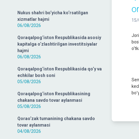
o
Nukus shahri bo‘yicha ko‘rsatilgan
xizmatlar hajmi
15/
06/08/2026
Jor
Qoraqalpog‘iston Respublikasida asosiy
bos
kapitalga o‘zlashtirilgan investitsiyalar
o‘tk
hajmi
06/08/2026
Qoraqalpog‘iston Respublikasida qo‘y va
echkilar bosh soni
Sem
05/08/2026
kec
boʻy
Qoraqalpog‘iston Respublikasining
chakana savdo tovar aylanmasi
05/08/2026
Qorao‘zak tumanining chakana savdo
tovar aylanmasi
04/08/2026