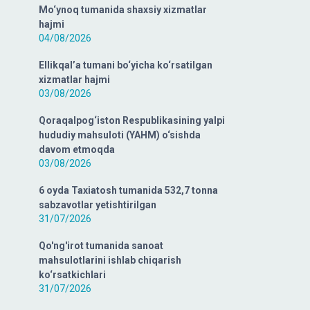
Mo‘ynoq tumanida shaxsiy xizmatlar
hajmi
04/08/2026
Ellikqal’a tumani bo‘yicha ko‘rsatilgan
xizmatlar hajmi
03/08/2026
Qoraqalpog‘iston Respublikasining yalpi
hududiy mahsuloti (YAHM) o‘sishda
davom etmoqda
03/08/2026
6 oyda Taxiatosh tumanida 532,7 tonna
sabzavotlar yetishtirilgan
31/07/2026
Qo'ng'irot tumanida sanoat
mahsulotlarini ishlab chiqarish
ko‘rsatkichlari
31/07/2026