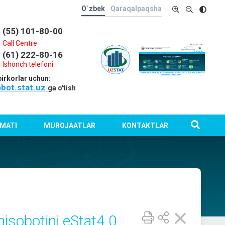
O`zbek
Qaraqalpaqsha
(55) 101-80-00
Call Centre
(61) 222-80-16
Ishonch telefoni
irkorlar uchun:
obot.stat.uz
ga o'tish
MATI
MUROJAATLAR
KONTAKTLAR
hisobotini eStat4.0