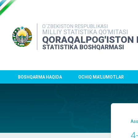
O`ZBEKISTON RESPUBLIKASI
MILLIY STATISTIKA QO‘MITASI
QORAQALPOG'ISTON 
STATISTIKA BOSHQARMASI
BOSHQARMA HAQIDA
OCHIQ MA'LUMOTLAR
Aso
4