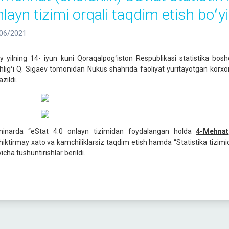
nlayn tizimi orqali taqdim etish boʻy
06/2021
iy yilning 14- iyun kuni Qoraqalpogʻiston Respublikasi statistika bo
hligʻi Q. Sigaev tomonidan Nukus shahrida faoliyat yuritayotgan korxona
azildi.
inarda “eStat 4.0 onlayn tizimidan foydalangan holda
4-Mehnat
hiktirmay xato va kamchiliklarsiz taqdim etish hamda “Statistika tizimid
icha tushuntirishlar berildi.