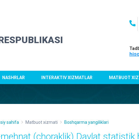
RESPUBLIKASI
Tadb
his
NASHRLAR
INTERAKTIV XIZMATLAR
MATBUOT XIZ
siy sahifa
Matbuot xizmati
Boshqarma yangiliklari
-mehnat (choraklik) Davlat statistik 