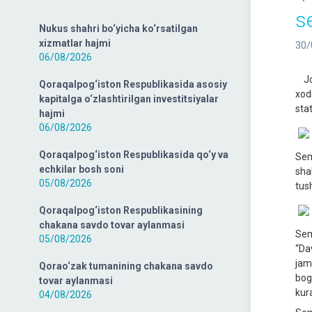
s
Nukus shahri bo‘yicha ko‘rsatilgan
xizmatlar hajmi
30/
06/08/2026
Jor
Qoraqalpog‘iston Respublikasida asosiy
xod
kapitalga o‘zlashtirilgan investitsiyalar
stat
hajmi
06/08/2026
Qoraqalpog‘iston Respublikasida qo‘y va
Sem
echkilar bosh soni
sha
05/08/2026
tush
Qoraqalpog‘iston Respublikasining
chakana savdo tovar aylanmasi
Sem
05/08/2026
“Da
jam
Qorao‘zak tumanining chakana savdo
bog
tovar aylanmasi
kur
04/08/2026