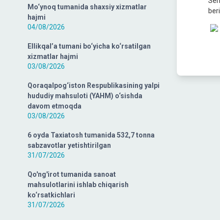
Sem
Mo‘ynoq tumanida shaxsiy xizmatlar
beri
hajmi
04/08/2026
Ellikqal’a tumani bo‘yicha ko‘rsatilgan
xizmatlar hajmi
03/08/2026
Qoraqalpog‘iston Respublikasining yalpi
hududiy mahsuloti (YAHM) o‘sishda
davom etmoqda
03/08/2026
6 oyda Taxiatosh tumanida 532,7 tonna
sabzavotlar yetishtirilgan
31/07/2026
Qo'ng'irot tumanida sanoat
mahsulotlarini ishlab chiqarish
ko‘rsatkichlari
31/07/2026