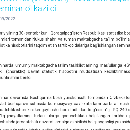
eminar o‘tkazildi
09/2022
iy yilning 30- sentabr kuni Qoraqalpog‘iston Respublikasi statistika b
imlari tomonidan Nukus shahri va tuman maktabgacha ta’lim bo‘limlari
istika hisobotlarini taqdim etish tartib-qoidalariga bag‘ishlangan seminar 
inarda umumiy maktabgacha ta’lim tashkilotlarining mas’ullariga eSt
kli (choraklik) Davlat statistik hisobotini muddatidan kechiktirmas
untirishlar berildi.
inar davomida Boshqarma bosh yuriskonsulti tomonidan Oʻzbekiston 
vlat boshqaruvi sohasida korrupsiyaviy xavf-xatarlarni bartaraf eti
oatchilik ishtirokini kengaytirish chora-tadbirlari toʻgʻrisida”gi PQ-24
‘liq jinoyatlarning turlari, ularga qonunchilikda belgilangan tartibda
ashishda jamoatchilik nazorati amalga oshirilishi belgilanganligi yuzasida