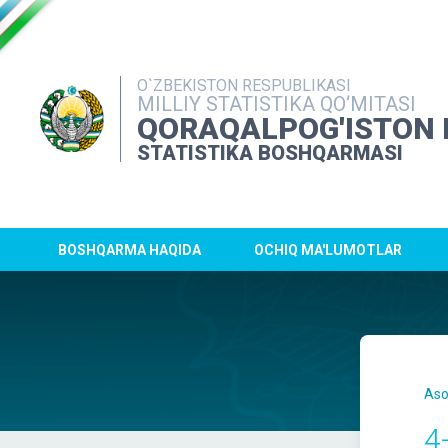
O`ZBEKISTON RESPUBLIKASI
MILLIY STATISTIKA QO‘MITASI
QORAQALPOG'ISTON 
STATISTIKA BOSHQARMASI
BOSHQARMA HAQIDA
OCHIQ MA'LUMOTLAR
Aso
4