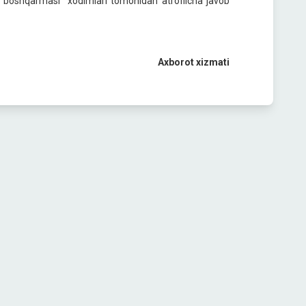
tika boshqarmasi xodimlari tomonidan atroflicha javob
Axborot xizmati