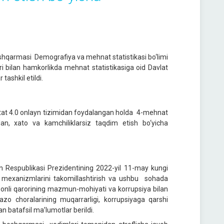
oshqarmasi Demografiya va mehnat statistikasi bo‘limi
 bilan hamkorlikda mehnat statistikasiga oid Davlat
tashkil etildi.
at 4.0 onlayn tizimidan foydalangan holda 4-mehnat
dan, xato va kamchiliklarsiz taqdim etish bo‘yicha
Respublikasi Prezidentining 2022-yil 11-may kungi
sh mexanizmlarini takomillashtirish va ushbu sohada
0-sonli qarorining mazmun-mohiyati va korrupsiya bilan
 jazo choralarining muqarrarligi, korrupsiyaga qarshi
n batafsil ma’lumotlar berildi.