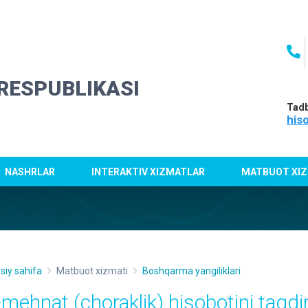
RESPUBLIKASI
Tadb
his
NASHRLAR
INTERAKTIV XIZMATLAR
MATBUOT XIZ
siy sahifa
Matbuot xizmati
Boshqarma yangiliklari
-mehnat (choraklik) hisobotini taqdi