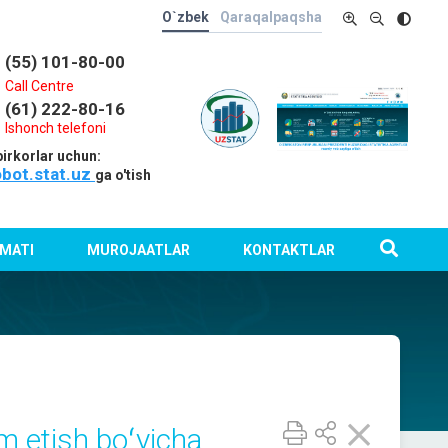
O`zbek
Qaraqalpaqsha
(55) 101-80-00
Call Centre
(61) 222-80-16
Ishonch telefoni
irkorlar uchun:
obot.stat.uz
ga o'tish
MATI
MUROJAATLAR
KONTAKTLAR
m etish boʻyicha