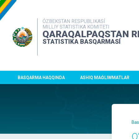
ÓZBEKSTAN RESPUBLIKASÍ
MILLIY STATISTIKA KOMITETI
QARAQALPAQSTAN R
STATISTIKA BASQARMASÍ
BASQARMA HAQQINDA
ASHIQ MAǴLIWMATLAR
Bas
O