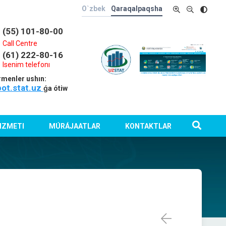
O`zbek
Qaraqalpaqsha
(55) 101-80-00
Call Centre
(61) 222-80-16
Isenim telefonı
rmenler ushın:
bot.stat.uz
ǵa ótiw
IZMETI
MÚRÁJAATLAR
KONTAKTLAR