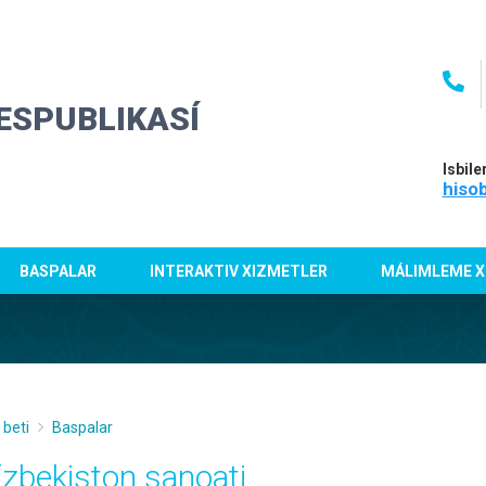
ESPUBLIKASÍ
Isbile
hiso
BASPALAR
INTERAKTIV XIZMETLER
MÁLIMLEME X
 beti
Baspalar
‘zbekiston sаnoаti