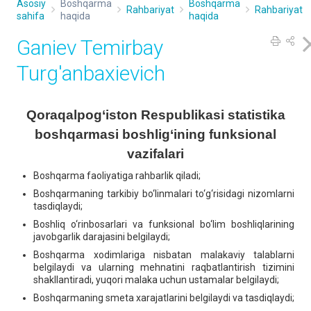
Asosiy
Boshqarma
Boshqarma
Rahbariyat
Rahbariyat
sahifa
haqida
haqida
Ganiev Temirbay
Turg'anbaxievich
Qoraqalpog‘iston Respublikasi statistika
boshqarmasi boshlig‘ining funksional
vazifalari
Boshqarma faoliyatiga rahbarlik qiladi;
Boshqarmaning tarkibiy bo‘linmalari to‘g‘risidagi nizomlarni
tasdiqlaydi;
Boshliq o‘rinbosarlari va funksional bo‘lim boshliqlarining
javobgarlik darajasini belgilaydi;
Boshqarma xodimlariga nisbatan malakaviy talablarni
belgilaydi va ularning mehnatini raqbatlantirish tizimini
shakllantiradi, yuqori malaka uchun ustamalar belgilaydi;
Boshqarmaning smeta xarajatlarini belgilaydi va tasdiqlaydi;