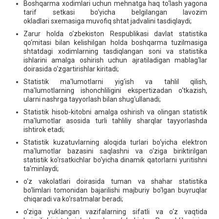
Boshqarma xodimlari uchun mehnatga haq to‘lash yagona
tarif setkasi bo‘yicha belgilangan lavozim
okladlari sxemasiga muvofiq shtat jadvalini tasdiqlaydi;
Zarur holda o‘zbekiston Respublikasi davlat statistika
qo‘mitasi bilan kelishilgan holda boshqarma tuzilmasiga
shtatdagi xodimlarning tasdiqlangan soni va statistika
ishlarini amalga oshirish uchun ajratiladigan mablag‘lar
doirasida o‘zgartirishlar kiritadi;
Statistik ma'lumotlarni yig‘ish va tahlil qilish,
ma'lumotlarning ishonchliligini ekspertizadan o‘tkazish,
ularni nashrga tayyorlash bilan shug‘ullanadi;
Statistik hisob-kitobni amalga oshirish va olingan statistik
ma'lumotlar asosida turli tahliliy sharqlar tayyorlashda
ishtirok etadi;
Statistik kuzatuvlarning aloqida turlari bo‘yicha elektron
ma'lumotlar bazasini saqlashni va o‘ziga biriktirilgan
statistik ko‘rsatkichlar bo‘yicha dinamik qatorlarni yuritishni
ta'minlaydi;
o‘z vakolatlari doirasida tuman va shahar statistika
bo‘limlari tomonidan bajarilishi majburiy bo‘lgan buyruqlar
chiqaradi va ko‘rsatmalar beradi;
o‘ziga yuklangan vazifalarning sifatli va o‘z vaqtida