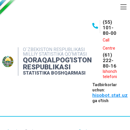
BOSHQARMA HAQIDA
(55)
101-
OCHIQ MA'LUMOTLAR
80-00
NASHRLAR
Call
Centre
O`ZBEKISTON RESPUBLIKASI
INTERAKTIV XIZMATLAR
MILLIY STATISTIKA QO‘MITASI
(61)
QORAQALPOG'ISTON
MATBUOT XIZMATI
222-
RESPUBLIKASI
80-16
MUROJAATLAR
Ishonch
STATISTIKA BOSHQARMASI
telefoni
KONTAKTLAR
Tadbirkorlar
uchun:
hisobot.stat.uz
ga o'tish