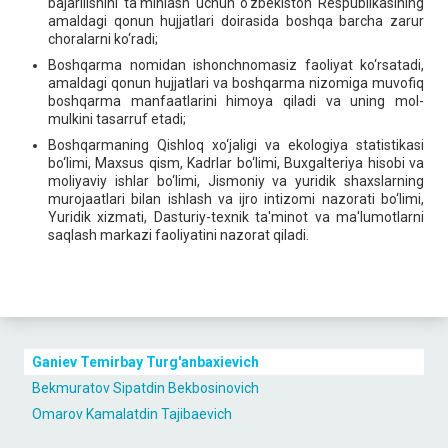
bajarilishini ta'minlash uchun o‘zbekiston Respublikasining
amaldagi qonun hujjatlari doirasida boshqa barcha zarur
choralarni ko‘radi;
Boshqarma nomidan ishonchnomasiz faoliyat ko‘rsatadi,
amaldagi qonun hujjatlari va boshqarma nizomiga muvofiq
boshqarma manfaatlarini himoya qiladi va uning mol-
mulkini tasarruf etadi;
Boshqarmaning Qishloq xo‘jaligi va ekologiya statistikasi
bo‘limi, Maxsus qism, Kadrlar bo‘limi, Buxgaltеriya hisobi va
moliyaviy ishlar bo‘limi, Jismoniy va yuridik shaxslarning
murojaatlari bilan ishlash va ijro intizomi nazorati bo‘limi,
Yuridik xizmati, Dasturiy-tеxnik ta'minot va ma'lumotlarni
saqlash markazi faoliyatini nazorat qiladi.
Ganiev Temirbay Turg'anbaxievich
Bekmuratov Sipatdin Bekbosinovich
Omarov Kamalatdin Tajibaevich