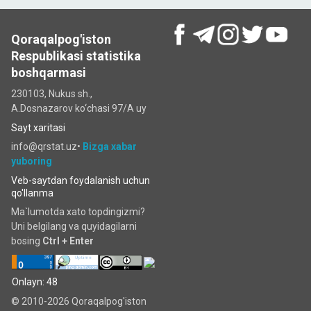
Qoraqalpog'iston
Respublikasi statistika
boshqarmasi
230103, Nukus sh.,
A.Dosnazarov ko‘chаsi 97/A uy
Sayt xaritasi
info@qrstat.uz•
Bizga xabar
yuboring
Veb-saytdan foydalanish uchun
qo'llanma
Ma`lumotda xato topdingizmi?
Uni belgilang va quyidagilarni
bosing
Ctrl + Enter
Onlayn: 48
© 2010-2026 Qoraqalpog'iston