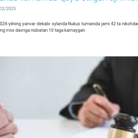
02/2025
4-yilning yanvar-dekabr oylarida Nukus tumanida jami 42 ta nikohdan ajr
ning mos davriga nisbatan 10 taga kamaygan.