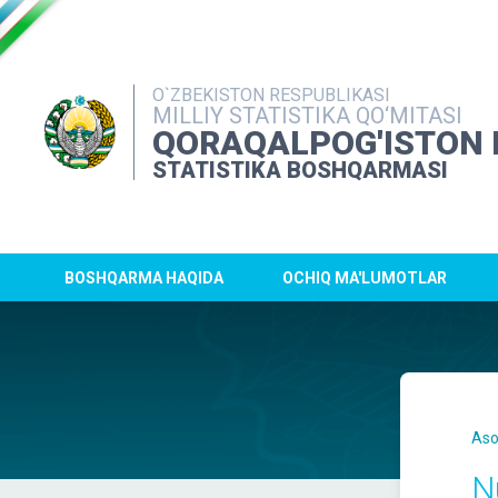
O`ZBEKISTON RESPUBLIKASI
MILLIY STATISTIKA QO‘MITASI
QORAQALPOG'ISTON 
STATISTIKA BOSHQARMASI
BOSHQARMA HAQIDA
OCHIQ MA'LUMOTLAR
Aso
N