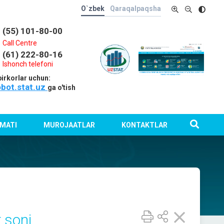
O`zbek
Qaraqalpaqsha
(55) 101-80-00
Call Centre
(61) 222-80-16
Ishonch telefoni
irkorlar uchun:
obot.stat.uz
ga o'tish
MATI
MUROJAATLAR
KONTAKTLAR
 soni