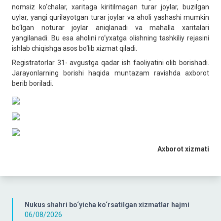
nomsiz ko‘chalar, xaritaga kiritilmagan turar joylar, buzilgan
uylar, yangi qurilayotgan turar joylar va aholi yashashi mumkin
bo‘lgan noturar joylar aniqlanadi va mahalla xaritalari
yangilanadi. Bu esa aholini ro‘yxatga olishning tashkiliy rejasini
ishlab chiqishga asos bo‘lib xizmat qiladi.
Registratorlar 31- avgustga qadar ish faoliyatini olib borishadi.
Jarayonlarning borishi haqida muntazam ravishda axborot
berib boriladi.
Axborot xizmati
Nukus shahri bo‘yicha ko‘rsatilgan xizmatlar hajmi
06/08/2026