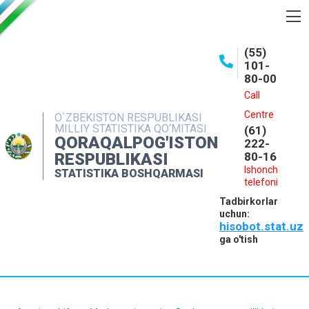
BOSHQARMA HAQIDA
(55)
101-
OCHIQ MA'LUMOTLAR
80-00
NASHRLAR
Call
Centre
O`ZBEKISTON RESPUBLIKASI
INTERAKTIV XIZMATLAR
MILLIY STATISTIKA QO‘MITASI
(61)
QORAQALPOG'ISTON
MATBUOT XIZMATI
222-
RESPUBLIKASI
80-16
MUROJAATLAR
Ishonch
STATISTIKA BOSHQARMASI
telefoni
KONTAKTLAR
Tadbirkorlar
uchun:
hisobot.stat.uz
ga o'tish