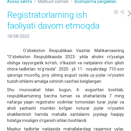
Asosiy sahifa
Matbuot xizmati
Boshqarma yangiliklari
Registratorlarning ish
faoliyati davom etmoqda
18/08/2022
O‘zbekiston Respublikasi Vazirlar Mahkamasining
“O’zbekiston Respublikasida 2023- yilda aholini ro‘yxatga
olishga tayyorgarlik ko‘rish, o‘tkazish va natijalarini e’lon qilish
chora-tadbirlari to‘g‘risida” 2020- yil 11- noyabrdagi 710-son
qaroriga muvofiq, joriy yilning avgust oyida uy-joylar ro‘yxatini
tuzish ishlarini amalga oshirish vazifasi belgilangan.
Shu munosabat bilan bugun, 4- avgusttan boshlab,
respublikamizning barcha tuman va shaharlarida 7 ming
nafarga yaqin registrator xodimlar tomonidan turar joylar va
aholi yashashi mumkin bo‘lgan noturar joylar ro‘yxatini
shakllantirish hamda mahalla xaritalarini joyidagi haqiqiy
holatga mosligini o‘rganish ishlari boshlandi.
Mazkur tadbirlar natijasida mahallalardagi raqamsiz uylar,