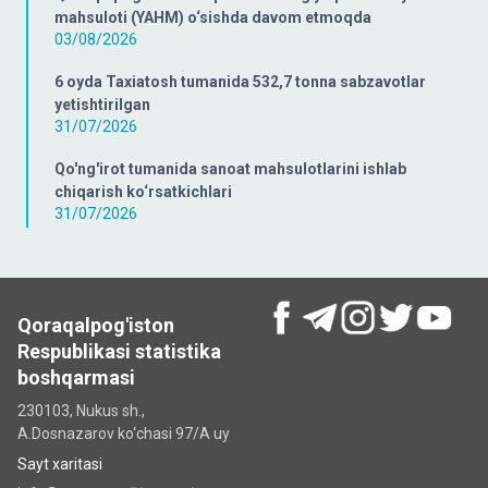
mahsuloti (YAHM) o‘sishda davom etmoqda
03/08/2026
6 oyda Taxiatosh tumanida 532,7 tonna sabzavotlar
yetishtirilgan
31/07/2026
Qo'ng'irot tumanida sanoat mahsulotlarini ishlab
chiqarish ko‘rsatkichlari
31/07/2026
Qoraqalpog'iston
Respublikasi statistika
boshqarmasi
230103, Nukus sh.,
A.Dosnazarov ko‘chаsi 97/A uy
Sayt xaritasi