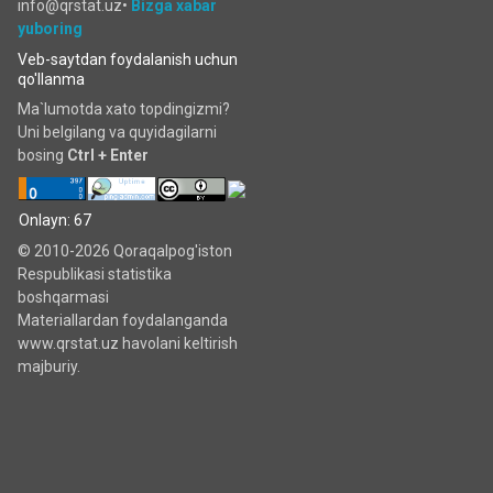
info@qrstat.uz•
Bizga xabar
yuboring
Veb-saytdan foydalanish uchun
qo'llanma
Ma`lumotda xato topdingizmi?
Uni belgilang va quyidagilarni
bosing
Ctrl + Enter
Onlayn: 67
© 2010-2026 Qoraqalpog'iston
Respublikasi statistika
boshqarmasi
Materiallardan foydalanganda
www.qrstat.uz havolani keltirish
majburiy.