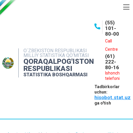
BOSHQARMA HAQIDA
(55)
101-
OCHIQ MA'LUMOTLAR
80-00
NASHRLAR
Call
Centre
O`ZBEKISTON RESPUBLIKASI
INTERAKTIV XIZMATLAR
MILLIY STATISTIKA QO‘MITASI
(61)
QORAQALPOG'ISTON
MATBUOT XIZMATI
222-
RESPUBLIKASI
80-16
MUROJAATLAR
Ishonch
STATISTIKA BOSHQARMASI
telefoni
KONTAKTLAR
Tadbirkorlar
uchun:
hisobot.stat.uz
ga o'tish