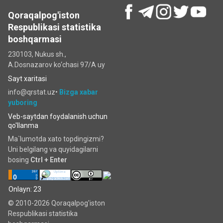
Qoraqalpog'iston
Respublikasi statistika
boshqarmasi
230103, Nukus sh.,
A.Dosnazarov ko‘chаsi 97/A uy
Sayt xaritasi
info@qrstat.uz•
Bizga xabar
yuboring
Veb-saytdan foydalanish uchun
qo'llanma
Ma`lumotda xato topdingizmi?
Uni belgilang va quyidagilarni
bosing
Ctrl + Enter
Onlayn: 23
© 2010-2026 Qoraqalpog'iston
Respublikasi statistika