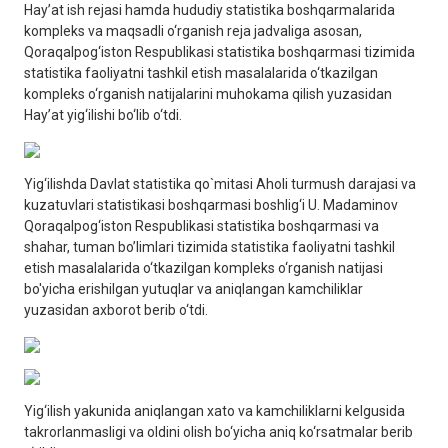
Hayʼat ish rejasi hamda hududiy statistika boshqarmalarida
kompleks va maqsadli o‘rganish reja jadvaliga asosan,
Qoraqalpog‘iston Respublikasi statistika boshqarmasi tizimida
statistika faoliyatni tashkil etish masalalarida o‘tkazilgan
kompleks o‘rganish natijalarini muhokama qilish yuzasidan
Hayʼat yig‘ilishi bo‘lib o‘tdi.
Yig‘ilishda Davlat statistika qo`mitasi Aholi turmush darajasi va
kuzatuvlari statistikasi boshqarmasi boshlig‘i U. Madaminov
Qoraqalpog‘iston Respublikasi statistika boshqarmasi va
shahar, tuman bo’limlari tizimida statistika faoliyatni tashkil
etish masalalarida o‘tkazilgan kompleks o‘rganish natijasi
bo'yicha erishilgan yutuqlar va aniqlangan kamchiliklar
yuzasidan axborot berib o‘tdi.
Yig‘ilish yakunida aniqlangan xato va kamchiliklarni kelgusida
takrorlanmasligi va oldini olish bo‘yicha aniq ko‘rsatmalar berib