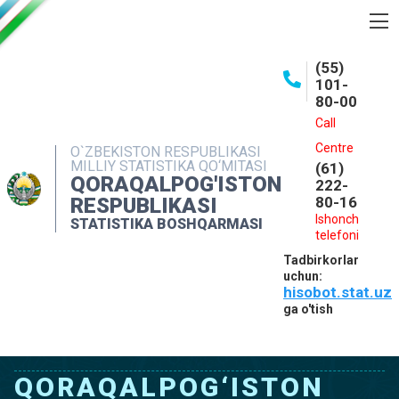
BOSHQARMA HAQIDA
(55)
101-
OCHIQ MA'LUMOTLAR
80-00
NASHRLAR
Call
Centre
O`ZBEKISTON RESPUBLIKASI
INTERAKTIV XIZMATLAR
MILLIY STATISTIKA QO‘MITASI
(61)
QORAQALPOG'ISTON
MATBUOT XIZMATI
222-
RESPUBLIKASI
80-16
MUROJAATLAR
Ishonch
STATISTIKA BOSHQARMASI
telefoni
KONTAKTLAR
Tadbirkorlar
uchun:
hisobot.stat.uz
ga o'tish
QORAQALPOG‘ISTON