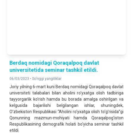
Berdaq nomidagi Qoraqalpoq davlat
universitetida seminar tashkil etildi.
06/03/2023 •
So'nggi yangiliklar
Joriy yilning 6-mart kuni Berdaq nomidagi Qoraqalpoq davlat
universiteti talabalari bilan aholini ro'yxatga olish tadbiriga
tayyorgarlik ko'rish hamda bu borada amalga oshirilgan va
kelgusida bajarilishi belgilangan ishlar, shuningdek,
O'zbekiston Respublikasi “Aholini ro'yxatga olish to'g'risida”gi
Qonunning mazmun-mohiyati hamda Qoraqalpog'iston
Respublikasining demografik holati bo'yicha seminar tashkil
etildi.