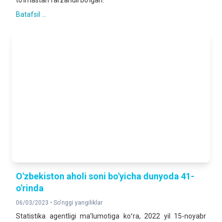
to'lmastan farzandli bo'lgan.
Batafsil ...
O'zbekiston aholi soni bo'yicha dunyoda 41-
o'rinda
06/03/2023 •
So'nggi yangiliklar
Statistika agentligi maʼlumotiga koʻra, 2022 yil 15-noyabr