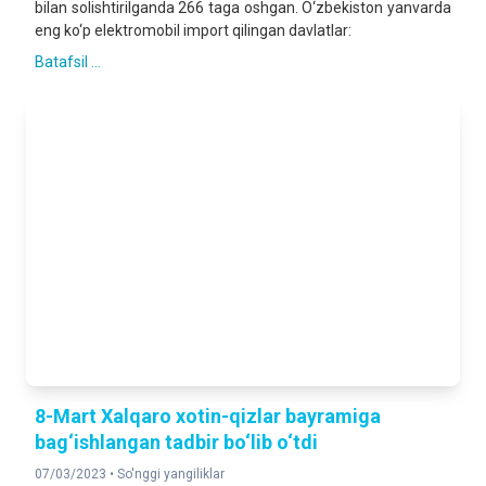
bilan solishtirilganda 266 taga oshgan. O‘zbekiston yanvarda
eng ko‘p elektromobil import qilingan davlatlar:
Batafsil ...
8-Mart Xalqaro xotin-qizlar bayramiga
bag‘ishlangan tadbir bo‘lib o‘tdi
07/03/2023 •
So'nggi yangiliklar