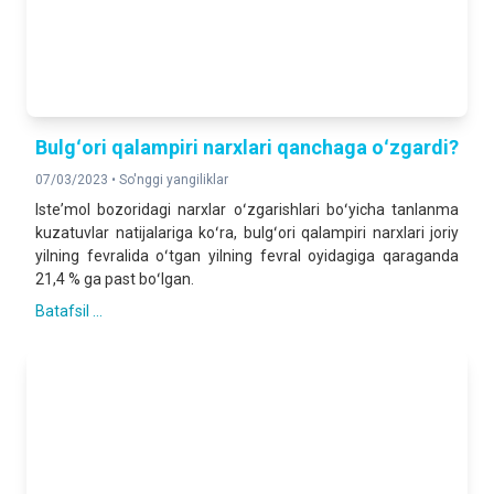
Bulgʻori qalampiri narxlari qanchaga oʻzgardi?
07/03/2023 •
So'nggi yangiliklar
Isteʼmol bozoridagi narxlar oʻzgarishlari boʻyicha tanlanma
kuzatuvlar natijalariga koʻra, bulgʻori qalampiri narxlari joriy
yilning fevralida oʻtgan yilning fevral oyidagiga qaraganda
21,4 % ga past boʻlgan.
Batafsil ...