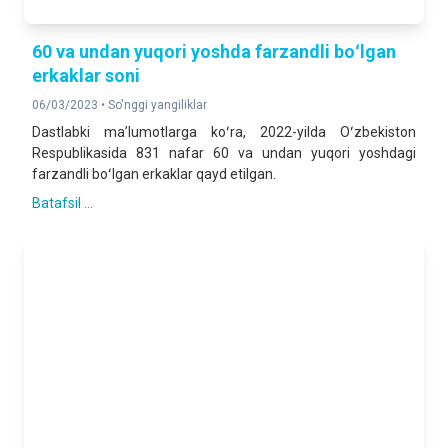
60 va undan yuqori yoshda farzandli boʻlgan
erkaklar soni
06/03/2023 •
So'nggi yangiliklar
Dastlabki maʼlumotlarga
koʻra
, 2022-yilda Oʻzbekiston
Respublikasida 831 nafar 60 va undan yuqori yoshdagi
farzandli boʻlgan erkaklar qayd etilgan.
Batafsil ...