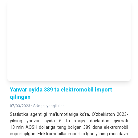
116,4 %
2025- yilning yanvar-iyun oylariga nisbatan foizda
DOIMIY AHOLI SONI
2 061 488
2026- yil 1- iyul holatiga
Yanvar oyida 389 ta elektromobil import
qilingan
07/03/2023 •
So'nggi yangiliklar
Statistika agentligi ma’lumotlariga ko‘ra, O‘zbekiston 2023-
yilning yanvar oyida 6 ta xorijiy davlatdan qiymati
13 mln AQSH dollariga teng bo‘lgan 389 dona elektromobil
import qilgan. Elektromobillar importi o‘tgan yilning mos davri