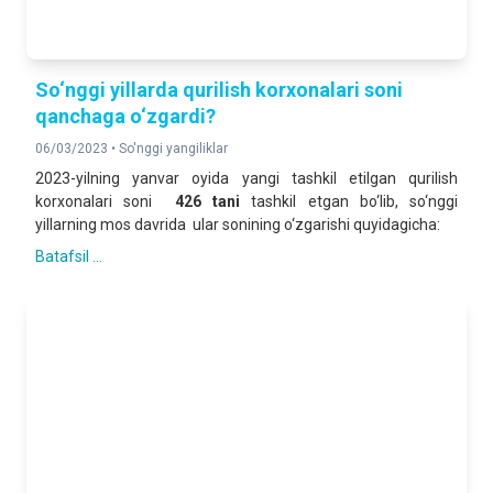
So‘nggi yillarda qurilish korxonalari soni
qanchaga o‘zgardi?
06/03/2023 •
So'nggi yangiliklar
2023-yilning yanvar oyida yangi tashkil etilgan qurilish
korxonalari soni
426 tani
tashkil etgan bo‘lib, so‘nggi
yillarning mos davrida ular sonining o‘zgarishi quyidagicha:
Batafsil ...