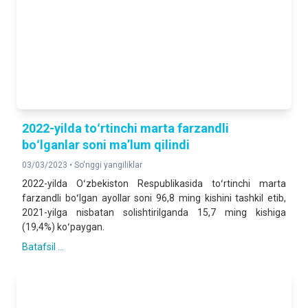
2022-yilda toʻrtinchi marta farzandli
boʻlganlar soni maʼlum qilindi
03/03/2023 •
So'nggi yangiliklar
2022-yilda Oʻzbekiston Respublikasida toʻrtinchi marta
farzandli boʻlgan ayollar soni 96,8 ming kishini tashkil etib,
2021-yilga nisbatan solishtirilganda 15,7 ming kishiga
(19,4%) koʻpaygan.
Batafsil ...