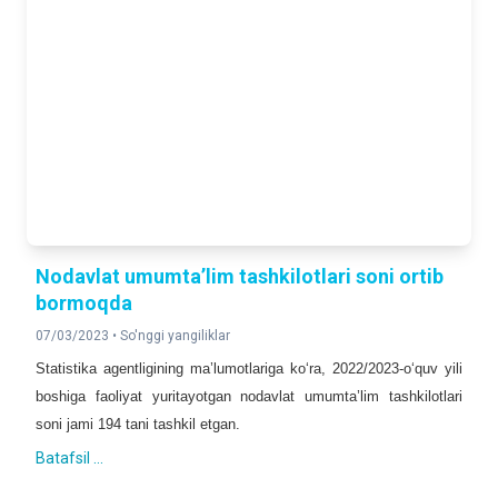
2025- yilning yanvar-iyun oylariga nisbatan foizda
QURILISH ISHLARI
142,9 %
2025- yilning yanvar-iyun oylariga nisbatan foizda
YUK AYLANMASI
104,7 %
2025- yilning yanvar-iyun oylariga nisbatan foizda
YO‘LOVCHI AYLANMASI
Nodavlat umumta’lim tashkilotlari soni ortib
105,1 %
bormoqda
2025- yilning yanvar-iyun oylariga nisbatan foizda
07/03/2023 •
So'nggi yangiliklar
Statistika agentligining ma’lumotlariga ko‘ra, 2022/2023-o‘quv yili
CHAKANA TOVAR AYLANMASI
128,8 %
boshiga faoliyat yuritayotgan nodavlat umumta’lim tashkilotlari
2025- yilning yanvar-iyun oylariga nisbatan foizda
soni jami 194 tani tashkil etgan.
Batafsil ...
XIZMATLAR