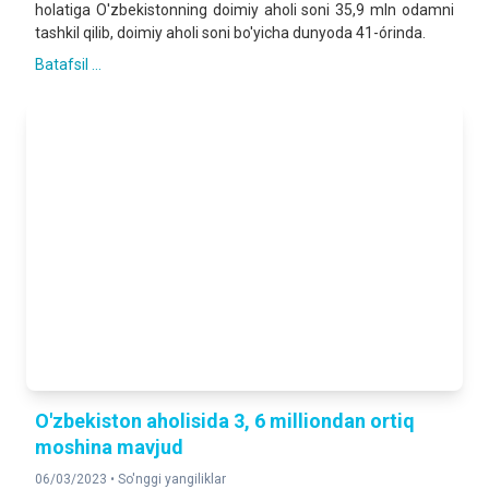
holatiga O'zbekistonning doimiy aholi soni 35,9 mln odamni
tashkil qilib, doimiy aholi soni bo'yicha dunyoda 41-órinda.
Batafsil ...
O'zbekiston aholisida 3, 6 milliondan ortiq
moshina mavjud
06/03/2023 •
So'nggi yangiliklar