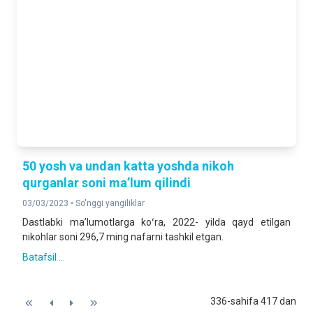
50 yosh va undan katta yoshda nikoh
qurganlar soni maʼlum qilindi
03/03/2023 •
So'nggi yangiliklar
Dastlabki maʼlumotlarga koʻra, 2022- yilda qayd etilgan
nikohlar soni 296,7 ming nafarni tashkil etgan.
Batafsil ...
336-sahifa 417 dan