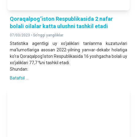
Qoraqalpog‘iston Respublikasida 2 nafar
bolali oilalar katta ulushni tashkil etadi
07/03/2023 •
So'nggi yangiliklar
Statistika agentligi uy xo‘jaliklari tanlanma kuzatuvlari
ma’lumotlariga asosan 2022-yilning yanvar-dekabr holatiga
ko‘ra Qoraqalpog‘iston Respublikasida 16 yoshgacha bolali uy
xo‘jaliklari 77,7 %ni tashkil etadi.
Shundan:
Batafsil ...