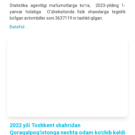
Statistika agentligi maʼlumotlarga koʻra, 2023-yilding 1-
yanvar holatiga O'zbeksitonda fizik shaxslarga tegishli
bo'lgan avtombiller soni 3637119 ni tashkil qilgan.
Batafsil ...
2022 yili Toshkent shahridan
Qoraqalpog'istonga nechta odam ko'chib keldi