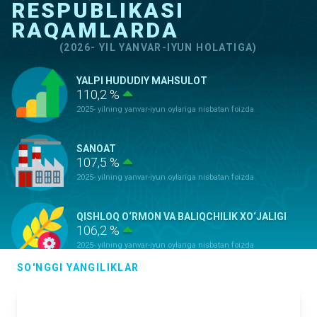
RESPUBLIKASI
RAQAMLARDA
(2026- YIL YANVAR-IYUN HOLATIGA)
YALPI HUDUDIY MAHSULOT
110,2 %
2025- yilning yanvar-iyun oylariga nisbatan foizda
SANOAT
107,5 %
2025- yilning yanvar-iyun oylariga nisbatan foizda
QISHLOQ O‘RMON VA BALIQCHILIK XO‘JALIGI
106,2 %
2025- yilning yanvar-iyun oylariga nisbatan foizda
SO'NGGI YANGILIKLAR
ASOSIY KAPITALGA KIRITILGAN
INVESTITSIYALAR
100,9 %