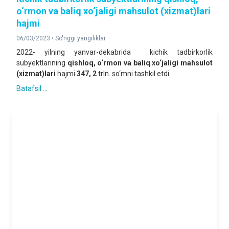
o‘rmon va baliq xo‘jaligi mahsulot (xizmat)lari
hajmi
06/03/2023 •
So'nggi yangiliklar
2022- yilning yanvar-dekabrida kichik tadbirkorlik
subyektlarining
qishloq, o‘rmon va baliq xo‘jaligi mahsulot
(xizmat)lari
hajmi
347, 2
trln. so‘mni tashkil etdi.
Batafsil ...