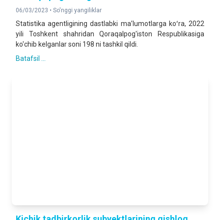
06/03/2023 •
So'nggi yangiliklar
Statistika agentligining dastlabki maʼlumotlarga koʻra, 2022
yili Toshkent shahridan Qoraqalpog'iston Respublikasiga
ko'chib kelganlar soni 198 ni tashkil qildi.
Batafsil ...
Kichik tadbirkorlik subyektlarining qishloq,