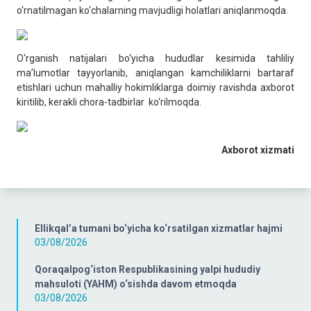
o‘rnatilmagan ko‘chalarning mavjudligi holatlari aniqlanmoqda.
O‘rganish natijalari bo‘yicha hududlar kesimida tahliliy
ma’lumotlar tayyorlanib, aniqlangan kamchiliklarni bartaraf
etishlari uchun mahalliy hokimliklarga doimiy ravishda axborot
kiritilib, kerakli chora-tadbirlar ko‘rilmoqda.
Axb
orot xizmati
Ellikqal’a tumani bo‘yicha ko‘rsatilgan xizmatlar hajmi
03/08/2026
Qoraqalpog‘iston Respublikasining yalpi hududiy
mahsuloti (YAHM) o‘sishda davom etmoqda
03/08/2026