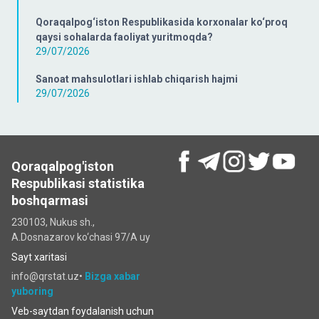
Qoraqalpog‘iston Respublikasida korxonalar ko‘proq
qaysi sohalarda faoliyat yuritmoqda?
29/07/2026
Sanoat mahsulotlari ishlab chiqarish hajmi
29/07/2026
Qoraqalpog'iston
Respublikasi statistika
boshqarmasi
230103, Nukus sh.,
A.Dosnazarov ko‘chаsi 97/A uy
Sayt xaritasi
info@qrstat.uz•
Bizga xabar
yuboring
Veb-saytdan foydalanish uchun