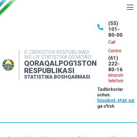
BOSHQARMA HAQIDA
(55)
101-
OCHIQ MA'LUMOTLAR
80-00
NASHRLAR
Call
Centre
O`ZBEKISTON RESPUBLIKASI
INTERAKTIV XIZMATLAR
MILLIY STATISTIKA QO‘MITASI
(61)
QORAQALPOG'ISTON
MATBUOT XIZMATI
222-
RESPUBLIKASI
80-16
MUROJAATLAR
Ishonch
STATISTIKA BOSHQARMASI
telefoni
KONTAKTLAR
Tadbirkorlar
uchun:
hisobot.stat.uz
ga o'tish