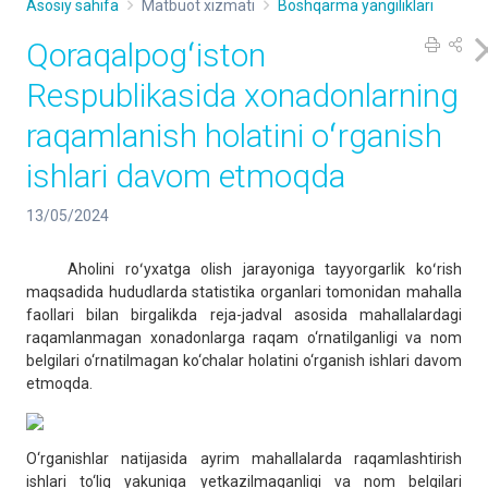
Asosiy sahifa
Matbuot xizmati
Boshqarma yangiliklari
Qoraqalpogʻiston
Respublikasida xonadonlarning
raqamlanish holatini oʻrganish
ishlari davom etmoqda
13/05/2024
Aholini roʻyxatga olish jarayoniga tayyorgarlik koʻrish
maqsadida hududlarda statistika organlari tomonidan mahalla
faollari bilan birgalikda reja-jadval asosida mahallalardagi
raqamlanmagan xonadonlarga raqam o‘rnatilganligi va nom
belgilari o‘rnatilmagan ko‘chalar holatini o‘rganish ishlari davom
etmoqda.
O‘rganishlar natijasida ayrim mahallalarda raqamlashtirish
ishlari to‘liq yakuniga yetkazilmaganligi va nom belgilari