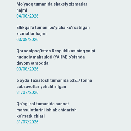
Mo‘ynoq tumanida shaxsiy xizmatlar
hajmi
04/08/2026
Ellikqal’a tumani bo‘yicha ko‘rsatilgan
xizmatlar hajmi
03/08/2026
Qoraqalpog‘iston Respublikasining yalpi
hududiy mahsuloti (YAHM) o‘sishda
davom etmoqda
03/08/2026
6 oyda Taxiatosh tumanida 532,7 tonna
sabzavotlar yetishtirilgan
31/07/2026
Qo'ng'irot tumanida sanoat
mahsulotlarini ishlab chiqarish
ko‘rsatkichlari
31/07/2026