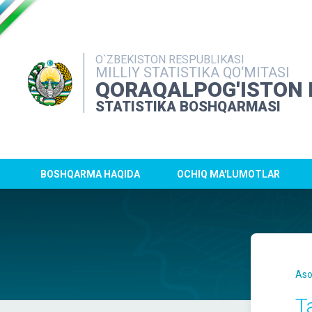
O`ZBEKISTON RESPUBLIKASI
MILLIY STATISTIKA QO‘MITASI
QORAQALPOG'ISTON 
STATISTIKA BOSHQARMASI
BOSHQARMA HAQIDA
OCHIQ MA'LUMOTLAR
Aso
T