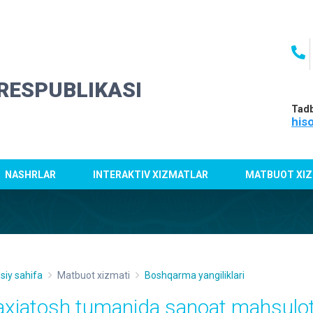
RESPUBLIKASI
Tadb
his
NASHRLAR
INTERAKTIV XIZMATLAR
MATBUOT XIZ
siy sahifa
Matbuot xizmati
Boshqarma yangiliklari
axiatosh tumanida sanoat mahsulotla