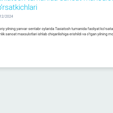
‘rsatkichlari
12/2024
iy yilning yanvar-sentabr oylarida Taxiatosh tumanida faoliyat ko‘rsa
lik sanoat maxsulotlari ishlab chiqarilishiga erishildi va o‘tgan yilning mo