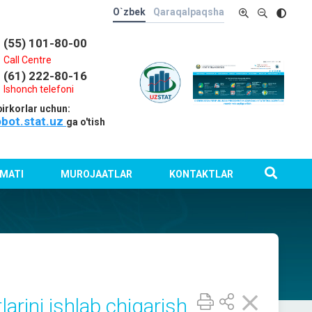
O`zbek
Qaraqalpaqsha
(55) 101-80-00
Call Centre
(61) 222-80-16
Ishonch telefoni
irkorlar uchun:
obot.stat.uz
ga o'tish
MATI
MUROJAATLAR
KONTAKTLAR
rini ishlab chiqarish