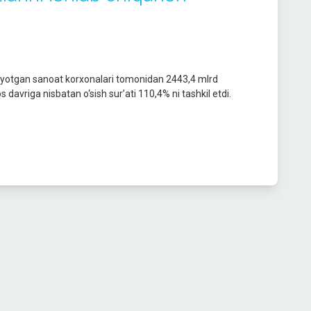
tayotgan sanoat korxonalari tomonidan 2443,4 mlrd
s davriga nisbatan o‘sish sur’ati 110,4% ni tashkil etdi.