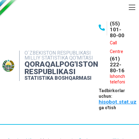
BOSHQARMA HAQIDA
(55)
101-
OCHIQ MA'LUMOTLAR
80-00
NASHRLAR
Call
Centre
O`ZBEKISTON RESPUBLIKASI
INTERAKTIV XIZMATLAR
MILLIY STATISTIKA QO‘MITASI
(61)
QORAQALPOG'ISTON
MATBUOT XIZMATI
222-
RESPUBLIKASI
80-16
MUROJAATLAR
Ishonch
STATISTIKA BOSHQARMASI
telefoni
KONTAKTLAR
Tadbirkorlar
uchun:
hisobot.stat.uz
ga o'tish