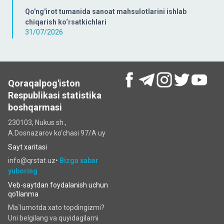
Qo'ng'irot tumanida sanoat mahsulotlarini ishlab
chiqarish ko‘rsatkichlari
31/07/2026
Qoraqalpog'iston
Respublikasi statistika
boshqarmasi
230103, Nukus sh.,
A.Dosnazarov ko‘chаsi 97/A uy
Sayt xaritasi
info@qrstat.uz•
Bizga xabar
yuboring
Veb-saytdan foydalanish uchun
qo'llanma
Ma`lumotda xato topdingizmi?
Uni belgilang va quyidagilarni