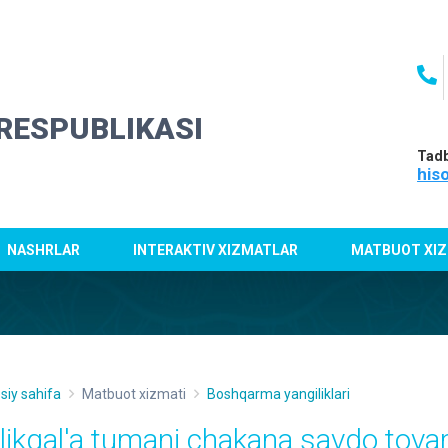
RESPUBLIKASI
Tadb
his
NASHRLAR
INTERAKTIV XIZMATLAR
MATBUOT XIZ
siy sahifa
Matbuot xizmati
Boshqarma yangiliklari
llikqal'a tumani chakana savdo tova