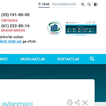
O`zbek
Qaraqalpaqsha
(55) 101-80-00
Call Centre
(61) 222-80-16
Ishonch telefoni
irkorlar uchun:
obot.stat.uz
ga o'tish
MATI
MUROJAATLAR
KONTAKTLAR
r aylanmasi