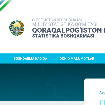
O`ZBEKISTON RESPUBLIKASI
MILLIY STATISTIKA QO‘MITASI
QORAQALPOG'ISTON 
STATISTIKA BOSHQARMASI
BOSHQARMA HAQIDA
OCHIQ MA'LUMOTLAR
Aso
E