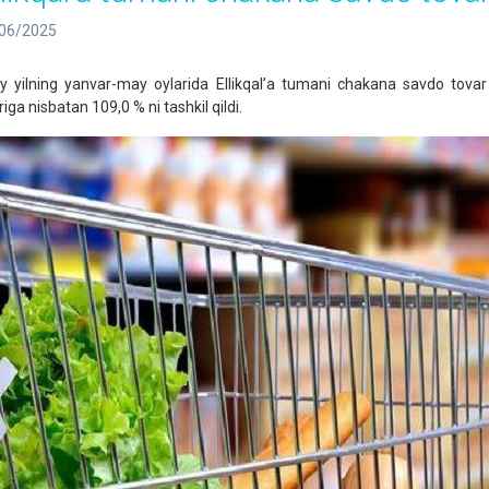
06/2025
iy yilning yanvar-may oylarida Ellikqal’a tumani chakana savdo tova
iga nisbatan 109,0 % ni tashkil qildi.