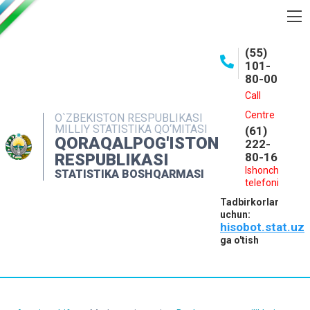
BOSHQARMA HAQIDA
(55)
101-
OCHIQ MA'LUMOTLAR
80-00
NASHRLAR
Call
Centre
O`ZBEKISTON RESPUBLIKASI
INTERAKTIV XIZMATLAR
MILLIY STATISTIKA QO‘MITASI
(61)
QORAQALPOG'ISTON
MATBUOT XIZMATI
222-
RESPUBLIKASI
80-16
MUROJAATLAR
Ishonch
STATISTIKA BOSHQARMASI
telefoni
KONTAKTLAR
Tadbirkorlar
uchun:
hisobot.stat.uz
ga o'tish