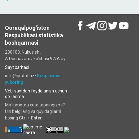
Qoraqalpog'iston
Respublikasi statistika
boshqarmasi
230103, Nukus sh.,
A.Dosnazarov ko‘chаsi 97/A uy
Sayt xaritasi
info@qrstat.uz•
Bizga xabar
yuboring
Veb-saytdan foydalanish uchun
qo'llanma
Ma`lumotda xato topdingizmi?
Uni belgilang va quyidagilarni
bosing
Ctrl + Enter