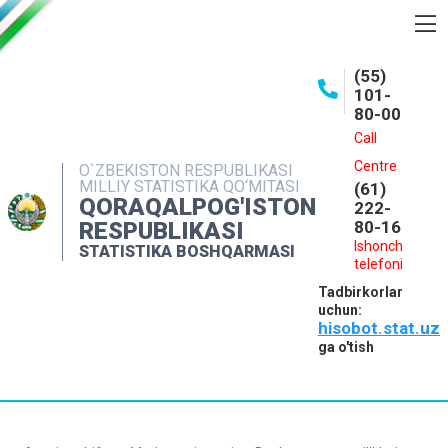
BOSHQARMA HAQIDA
(55)
101-
OCHIQ MA'LUMOTLAR
80-00
NASHRLAR
Call
Centre
O`ZBEKISTON RESPUBLIKASI
INTERAKTIV XIZMATLAR
MILLIY STATISTIKA QO‘MITASI
(61)
QORAQALPOG'ISTON
MATBUOT XIZMATI
222-
RESPUBLIKASI
80-16
MUROJAATLAR
Ishonch
STATISTIKA BOSHQARMASI
telefoni
KONTAKTLAR
Tadbirkorlar
uchun:
hisobot.stat.uz
ga o'tish