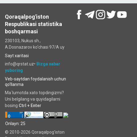
Qoraqalpog'iston
Respublikasi statistika
boshqarmasi
230103, Nukus sh.,
A.Dosnazarov ko‘chаsi 97/A uy
Sayt xaritasi
info@qrstat.uz•
Bizga xabar
yuboring
Veb-saytdan foydalanish uchun
qo'llanma
Ma`lumotda xato topdingizmi?
Uni belgilang va quyidagilarni
bosing
Ctrl + Enter
Onlayn: 25
© 2010-2026 Qoraqalpog'iston