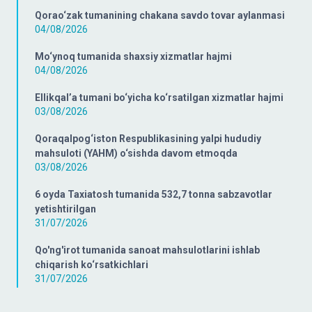
Qorao‘zak tumanining chakana savdo tovar aylanmasi
04/08/2026
Mo‘ynoq tumanida shaxsiy xizmatlar hajmi
04/08/2026
Ellikqal’a tumani bo‘yicha ko‘rsatilgan xizmatlar hajmi
03/08/2026
Qoraqalpog‘iston Respublikasining yalpi hududiy
mahsuloti (YAHM) o‘sishda davom etmoqda
03/08/2026
6 oyda Taxiatosh tumanida 532,7 tonna sabzavotlar
yetishtirilgan
31/07/2026
Qo'ng'irot tumanida sanoat mahsulotlarini ishlab
chiqarish ko‘rsatkichlari
31/07/2026