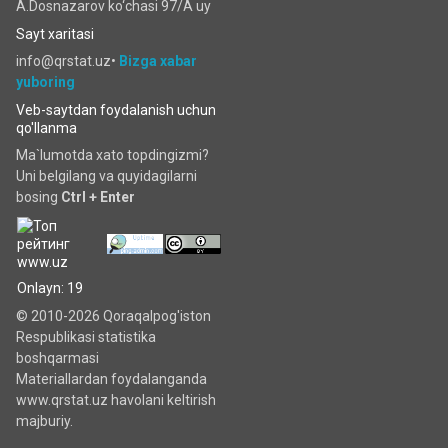
chiqarish ko‘rsatkichlari
31/07/2026
Qoraqalpog'iston
Respublikasi statistika
boshqarmasi
230103, Nukus sh.,
A.Dosnazarov ko‘chаsi 97/A uy
Sayt xaritasi
info@qrstat.uz•
Bizga xabar
yuboring
Veb-saytdan foydalanish uchun
qo'llanma
Ma`lumotda xato topdingizmi?
Uni belgilang va quyidagilarni
bosing
Ctrl + Enter