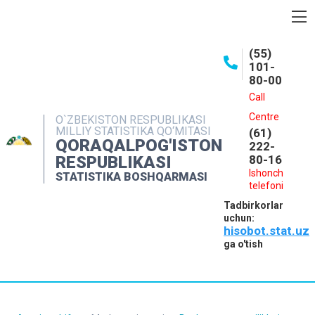
BOSHQARMA HAQIDA
(55)
101-
OCHIQ MA'LUMOTLAR
80-00
NASHRLAR
Call
Centre
O`ZBEKISTON RESPUBLIKASI
INTERAKTIV XIZMATLAR
MILLIY STATISTIKA QO‘MITASI
(61)
QORAQALPOG'ISTON
MATBUOT XIZMATI
222-
RESPUBLIKASI
80-16
MUROJAATLAR
Ishonch
STATISTIKA BOSHQARMASI
telefoni
KONTAKTLAR
Tadbirkorlar
uchun:
hisobot.stat.uz
ga o'tish