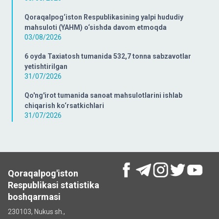
Qoraqalpog‘iston Respublikasining chakana savdo
tovar aylanmasi
05/08/2026
Qorao‘zak tumanining chakana savdo tovar aylanmasi
04/08/2026
Mo‘ynoq tumanida shaxsiy xizmatlar hajmi
04/08/2026
Ellikqal’a tumani bo‘yicha ko‘rsatilgan xizmatlar hajmi
03/08/2026
Qoraqalpog‘iston Respublikasining yalpi hududiy
mahsuloti (YAHM) o‘sishda davom etmoqda
03/08/2026
6 oyda Taxiatosh tumanida 532,7 tonna sabzavotlar
yetishtirilgan
31/07/2026
Qo'ng'irot tumanida sanoat mahsulotlarini ishlab