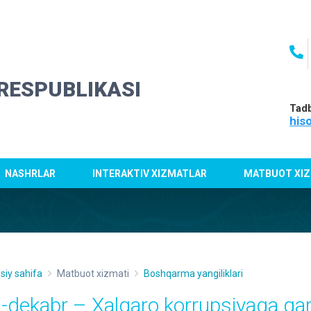
RESPUBLIKASI
Tadb
his
NASHRLAR
INTERAKTIV XIZMATLAR
MATBUOT XIZ
siy sahifa
Matbuot xizmati
Boshqarma yangiliklari
9-dekabr – Xalqaro korrupsiyaga qar