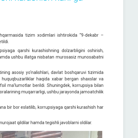
shqarmasida tizim xodimlari ishtirokida “9-dekabr –
ildi.
iyaga qarshi kurashishning dolzarbligini oshirish,
 hamda ushbu illatga nisbatan murosasiz munosabatni
ing asosiy yo‘nalishlari, davlat boshqaruvi tizimida
oid huquqbuzarliklar haqida xabar bergan shaxslar va
sil ma’lumotlar berildi. Shuningdek, korrupsiya bilan
horalarining muqarrarligi, ushbu jarayonda jamoatchilik
 bir bor eslatilib, korrupsiyaga qarshi kurashish har
 murojaat qildilar hamda tegishli javoblarni oldilar.