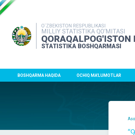
O`ZBEKISTON RESPUBLIKASI
MILLIY STATISTIKA QO‘MITASI
QORAQALPOG'ISTON 
STATISTIKA BOSHQARMASI
BOSHQARMA HAQIDA
OCHIQ MA'LUMOTLAR
Aso
“