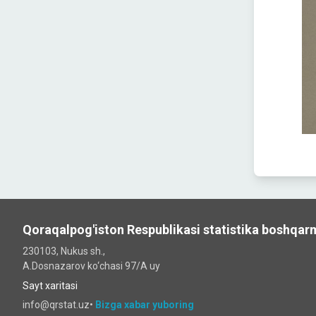
Qoraqalpog'iston Respublikasi statistika boshqar
230103, Nukus sh.,
A.Dosnazarov ko‘chаsi 97/A uy
Sayt xaritasi
info@qrstat.uz•
Bizga xabar yuboring