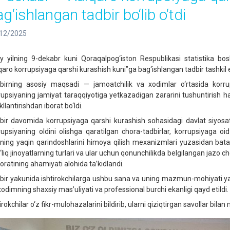
g‘ishlangan tadbir bo‘lib o‘tdi
12/2025
iy yilning 9-dekabr kuni Qoraqalpog‘iston Respublikasi statistika bo
qaro korrupsiyaga qarshi kurashish kuni”ga bag‘ishlangan tadbir tashkil et
birning asosiy maqsadi — jamoatchilik va xodimlar o‘rtasida korrups
rupsiyaning jamiyat taraqqiyotiga yetkazadigan zararini tushuntirish
llantirishdan iborat bo‘ldi.
bir davomida korrupsiyaga qarshi kurashish sohasidagi davlat siyosatin
rupsiyaning oldini olishga qaratilgan chora-tadbirlar, korrupsiyaga 
rning yaqin qarindoshlarini himoya qilish mexanizmlari yuzasidan bataf
‘liq jinoyatlarning turlari va ular uchun qonunchilikda belgilangan jazo c
oratining ahamiyati alohida ta’kidlandi.
bir yakunida ishtirokchilarga ushbu sana va uning mazmun-mohiyati yana
 xodimning shaxsiy mas’uliyati va professional burchi ekanligi qayd etildi.
irokchilar o‘z fikr-mulohazalarini bildirib, ularni qiziqtirgan savollar bilan