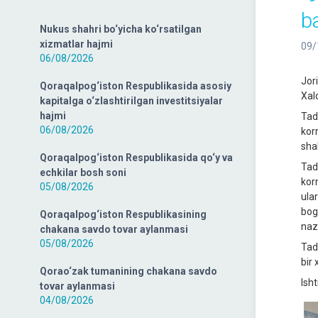
ba
Nukus shahri bo‘yicha ko‘rsatilgan
xizmatlar hajmi
09/
06/08/2026
Jor
Qoraqalpog‘iston Respublikasida asosiy
Xal
kapitalga o‘zlashtirilgan investitsiyalar
hajmi
Tad
06/08/2026
kor
shak
Qoraqalpog‘iston Respublikasida qo‘y va
Tad
echkilar bosh soni
kor
05/08/2026
ula
bog
Qoraqalpog‘iston Respublikasining
naz
chakana savdo tovar aylanmasi
05/08/2026
Tad
bir
Qorao‘zak tumanining chakana savdo
Isht
tovar aylanmasi
04/08/2026