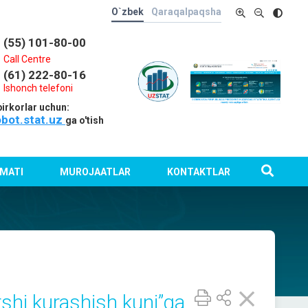
O`zbek
Qaraqalpaqsha
(55) 101-80-00
Call Centre
(61) 222-80-16
Ishonch telefoni
irkorlar uchun:
obot.stat.uz
ga o'tish
MATI
MUROJAATLAR
KONTAKTLAR
shi kurashish kuni”ga