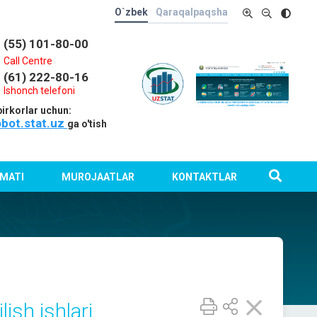
O`zbek
Qaraqalpaqsha
(55) 101-80-00
Call Centre
(61) 222-80-16
Ishonch telefoni
irkorlar uchun:
obot.stat.uz
ga o'tish
MATI
MUROJAATLAR
KONTAKTLAR
ish ishlari