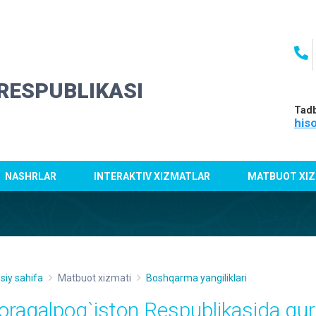
RESPUBLIKASI
Tadb
his
NASHRLAR
INTERAKTIV XIZMATLAR
MATBUOT XIZ
siy sahifa
Matbuot xizmati
Boshqarma yangiliklari
oraqalpog`iston Respublikasida quril