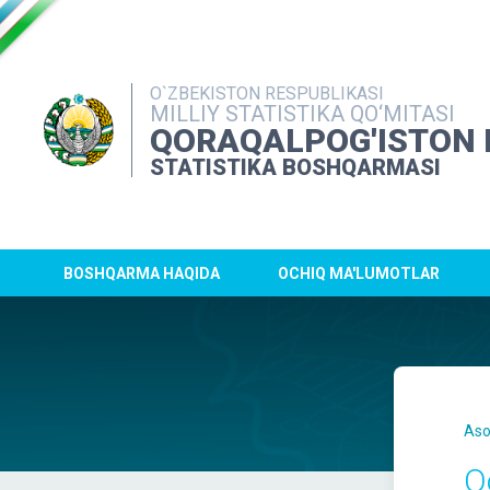
O`ZBEKISTON RESPUBLIKASI
MILLIY STATISTIKA QO‘MITASI
QORAQALPOG'ISTON 
STATISTIKA BOSHQARMASI
BOSHQARMA HAQIDA
OCHIQ MA'LUMOTLAR
Aso
Q