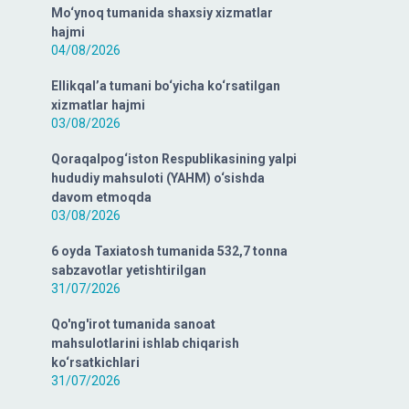
Mo‘ynoq tumanida shaxsiy xizmatlar
hajmi
04/08/2026
Ellikqal’a tumani bo‘yicha ko‘rsatilgan
xizmatlar hajmi
03/08/2026
Qoraqalpog‘iston Respublikasining yalpi
hududiy mahsuloti (YAHM) o‘sishda
davom etmoqda
03/08/2026
6 oyda Taxiatosh tumanida 532,7 tonna
sabzavotlar yetishtirilgan
31/07/2026
Qo'ng'irot tumanida sanoat
mahsulotlarini ishlab chiqarish
ko‘rsatkichlari
31/07/2026