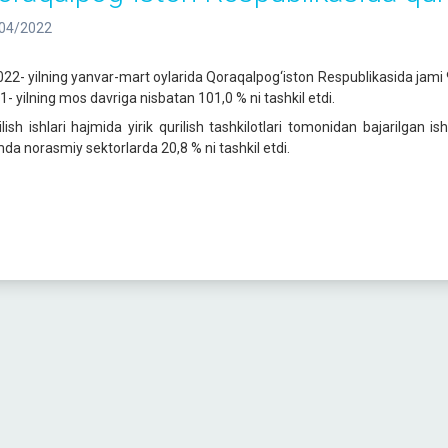
04/2022
2- yilning yanvar-mart oylarida Qoraqalpog‘iston Respublikasida jami 968,3 
1- yilning mos davriga nisbatan 101,0 % ni tashkil etdi.
ilish ishlari hajmida yirik qurilish tashkilotlari tomonidan bajarilgan 
da norasmiy sektorlarda 20,8 % ni tashkil etdi.