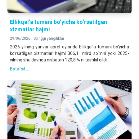
Ellikqal’a tumani bo‘yicha ko‘rsatilgan
xizmatlar hajmi
29/06/2026 •
So'nggi yangiliklar
2026-yilning yanvar-aprel oylarida Ellikqal’a tumani bo‘yicha
ko‘rsatilgan xizmatlar hajmi 306,1 mlrd so‘mni yoki 2025-
yilning shu davriga nisbatan 120,8 % ni tashkil qildi.
Batafsil ...