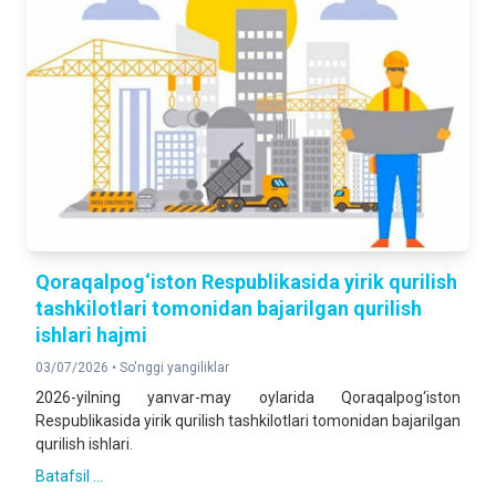
116,4 %
2025- yilning yanvar-iyun oylariga nisbatan foizda
DOIMIY AHOLI SONI
2 061 488
2026- yil 1- iyul holatiga
Qoraqalpog‘iston Respublikasida yirik qurilish
tashkilotlari tomonidan bajarilgan qurilish
ishlari hajmi
03/07/2026 •
So'nggi yangiliklar
2026-yilning yanvar-may oylarida Qoraqalpog‘iston
Respublikasida yirik qurilish tashkilotlari tomonidan bajarilgan
qurilish ishlari.
Batafsil ...