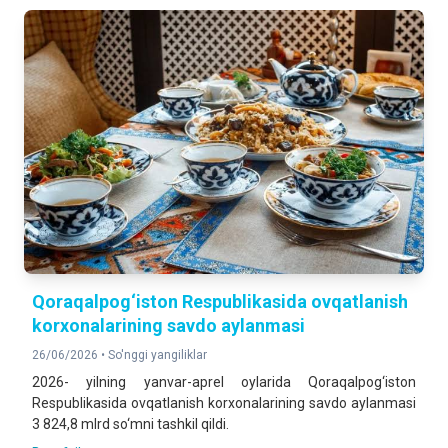
Qoraqalpog‘iston Respublikasida ovqatlanish
korxonalarining savdo aylanmasi
26/06/2026 •
So'nggi yangiliklar
2026- yilning yanvar-aprel oylarida Qoraqalpog‘iston
Respublikasida ovqatlanish korxonalarining savdo aylanmasi
3 824,8 mlrd so‘mni tashkil qildi.