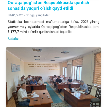
Qoraqalpog‘iston Respublikasida qurilish
sohasida yuqori o‘sish qayd etildi
30/06/2026 •
So'nggi yangiliklar
Statistika boshqarmasi ma’lumotlariga ko‘ra, 2026-yilning
yanvar-may
oylarida Qoraqalpog‘iston Respublikasida jami
5 177,7 mlrd
so‘mlik qurilish ishlari bajarilib,
Batafsil ...