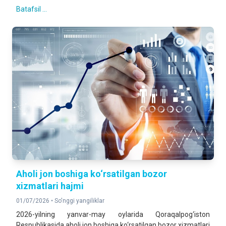
Batafsil ...
Aholi jon boshiga ko‘rsatilgan bozor
xizmatlari hajmi
01/07/2026 •
So'nggi yangiliklar
2026-yilning yanvar-may oylarida Qoraqalpog‘iston
Respublikasida aholi jon boshiga ko‘rsatilgan bozor xizmatlari