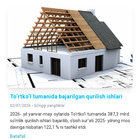
To‘rtko‘l tumanida bajarilgan qurilish ishlari
02/07/2026 •
So'nggi yangiliklar
2026- yil yanvar-may oylarida To‘rtko‘l tumanida 387,3 mlrd.
so‘mlik qurilish ishlari bajarilib, o‘sish sur’ati 2025- yilning mos
davriga nisbatan 122,1 % ni tashkil etdi.
Batafsil ...