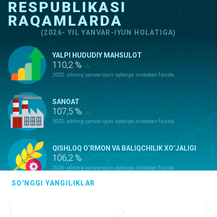
RESPUBLIKASI
RAQAMLARDA
(2026- YIL YANVAR-IYUN HOLATIGA)
YALPI HUDUDIY MAHSULOT
110,2 %
2025- yilning yanvar-iyun oylariga nisbatan foizda
SANOAT
107,5 %
2025- yilning yanvar-iyun oylariga nisbatan foizda
QISHLOQ O‘RMON VA BALIQCHILIK XO‘JALIGI
106,2 %
2025- yilning yanvar-iyun oylariga nisbatan foizda
SO'NGGI YANGILIKLAR
ASOSIY KAPITALGA KIRITILGAN
INVESTITSIYALAR
100,9 %