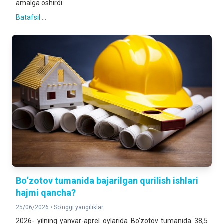
amalga oshirdi.
Batafsil ...
Bo‘zotov tumanida bajarilgan qurilish ishlari
hajmi qancha?
25/06/2026 •
So'nggi yangiliklar
2026- yilning yanvar-aprel oylarida Bo‘zotov tumanida 38,5