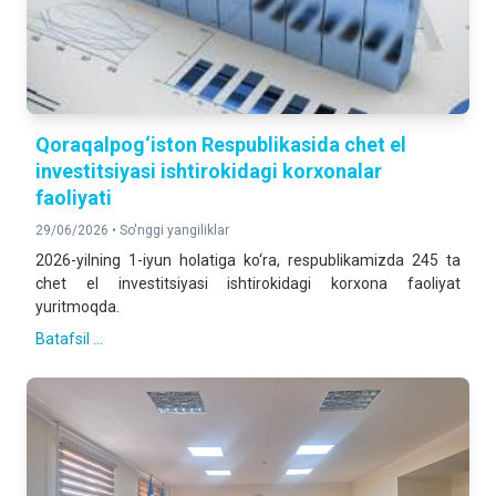
Qoraqalpog‘iston Respublikasida chet el
investitsiyasi ishtirokidagi korxonalar
faoliyati
29/06/2026 •
So'nggi yangiliklar
2026-yilning 1-iyun holatiga ko‘ra, respublikamizda 245 ta
chet el investitsiyasi ishtirokidagi korxona faoliyat
yuritmoqda.
Batafsil ...