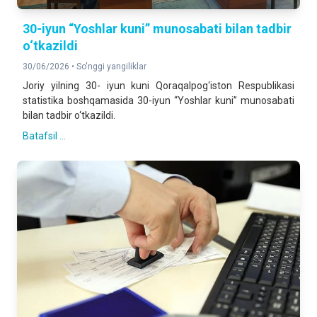
30-iyun “Yoshlar kuni” munosabati bilan tadbir
o‘tkazildi
30/06/2026 •
So'nggi yangiliklar
Joriy yilning 30- iyun kuni Qoraqalpog‘iston Respublikasi
statistika boshqamasida 30-iyun “Yoshlar kuni” munosabati
bilan tadbir o‘tkazildi.
Batafsil ...