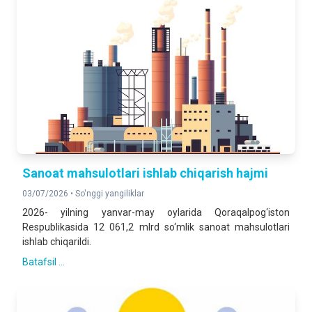
2025- yilning yanvar-iyun oylariga nisbatan foizda
QURILISH ISHLARI
142,9 %
2025- yilning yanvar-iyun oylariga nisbatan foizda
YUK AYLANMASI
104,7 %
2025- yilning yanvar-iyun oylariga nisbatan foizda
YO‘LOVCHI AYLANMASI
Sanoat mahsulotlari ishlab chiqarish hajmi
105,1 %
03/07/2026 •
So'nggi yangiliklar
2025- yilning yanvar-iyun oylariga nisbatan foizda
2026- yilning yanvar-may oylarida Qoraqalpog‘iston
Respublikasida 12 061,2 mlrd so‘mlik sanoat mahsulotlari
CHAKANA TOVAR AYLANMASI
ishlab chiqarildi.
128,8 %
Batafsil ...
2025- yilning yanvar-iyun oylariga nisbatan foizda
XIZMATLAR