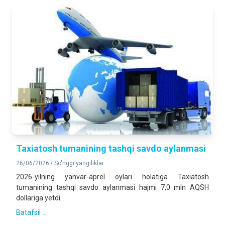
Taxiatosh tumanining tashqi savdo aylanmasi
26/06/2026 •
So'nggi yangiliklar
2026-yilning yanvar-aprel oylari holatiga Taxiatosh
tumanining tashqi savdo aylanmasi hajmi 7,0 mln AQSH
dollariga yetdi.
Batafsil ...