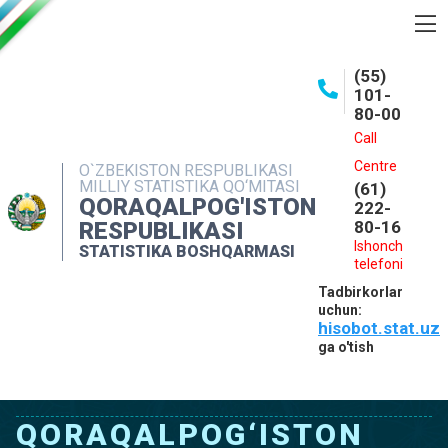
BOSHQARMA HAQIDA
(55)
101-
OCHIQ MA'LUMOTLAR
80-00
NASHRLAR
Call
Centre
O`ZBEKISTON RESPUBLIKASI
INTERAKTIV XIZMATLAR
MILLIY STATISTIKA QO‘MITASI
(61)
QORAQALPOG'ISTON
MATBUOT XIZMATI
222-
RESPUBLIKASI
80-16
MUROJAATLAR
Ishonch
STATISTIKA BOSHQARMASI
telefoni
KONTAKTLAR
Tadbirkorlar
uchun:
hisobot.stat.uz
ga o'tish
QORAQALPOG‘ISTON