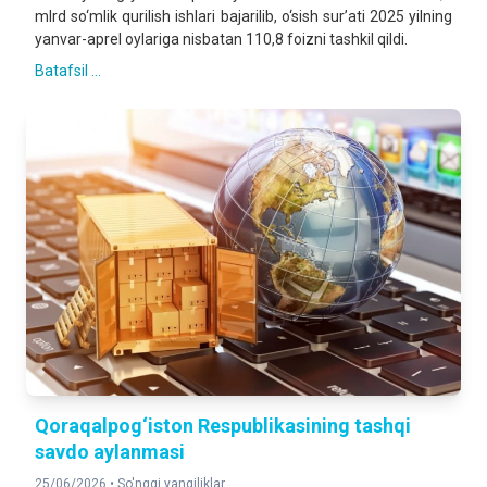
mlrd so‘mlik qurilish ishlari bajarilib, o‘sish sur’ati 2025 yilning
yanvar-aprel oylariga nisbatan 110,8 foizni tashkil qildi.
Batafsil ...
Qoraqalpog‘iston Respublikasining tashqi
savdo aylanmasi
25/06/2026 •
So'nggi yangiliklar