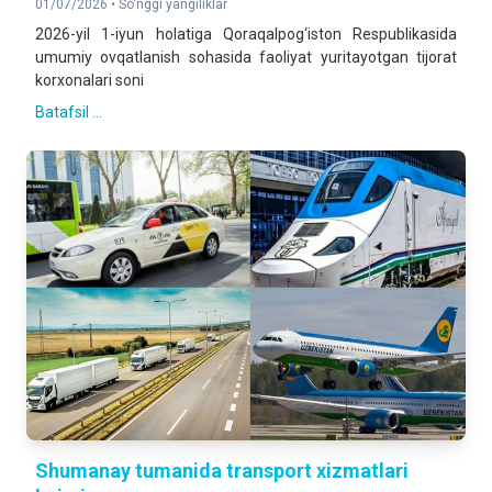
01/07/2026 •
So'nggi yangiliklar
2026-yil 1-iyun holatiga Qoraqalpog‘iston Respublikasida
umumiy ovqatlanish sohasida faoliyat yuritayotgan tijorat
korxonalari soni
Batafsil ...
Shumanay tumanida transport xizmatlari