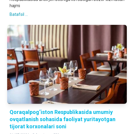
hajmi
Batafsil ...
Qoraqalpog‘iston Respublikasida umumiy
ovqatlanish sohasida faoliyat yuritayotgan
tijorat korxonalari soni