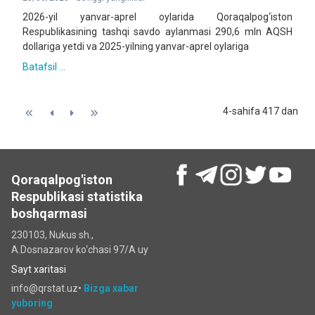
2026-yil yanvar-aprel oylarida Qoraqalpog‘iston
Respublikasining tashqi savdo aylanmasi 290,6 mln AQSH
dollariga yetdi va 2025-yilning yanvar-aprel oylariga
Batafsil ...
4-sahifa 417 dan
Qoraqalpog'iston
Respublikasi statistika
boshqarmasi
230103, Nukus sh.,
A.Dosnazarov ko‘chаsi 97/A uy
Sayt xaritasi
info@qrstat.uz•
Bizga xabar
yuboring