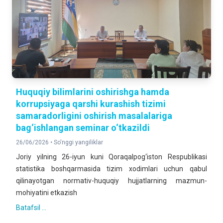
Huquqiy bilimlarini oshirishga hamda
korrupsiyaga qarshi kurashish tizimi
samaradorligini oshirish masalalariga
bag‘ishlangan seminar o‘tkazildi
26/06/2026 •
So'nggi yangiliklar
Joriy yilning 26-iyun kuni Qoraqalpog‘iston Respublikasi
statistika boshqarmasida tizim xodimlari uchun qabul
qilinayotgan normativ-huquqiy hujjatlarning mazmun-
mohiyatini etkazish
Batafsil ...