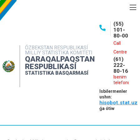
BASQARMA HAQQINDA
(55)
101-
ASHIQ MAǴLIWMATLAR
80-00
BASPALAR
Call
ÓZBEKSTAN RESPUBLIKASÍ
Centre
MILLIY STATISTIKA KOMITETI
INTERAKTIV XIZMETLER
QARAQALPAQSTAN
(61)
MÁLIMLEME XIZMETI
222-
RESPUBLIKASÍ
80-16
STATISTIKA BASQARMASÍ
MÚRÁJAATLAR
Isenim
telefonı
KONTAKTLAR
Isbilermenler
ushın:
hisobot.stat.uz
ǵa ótiw