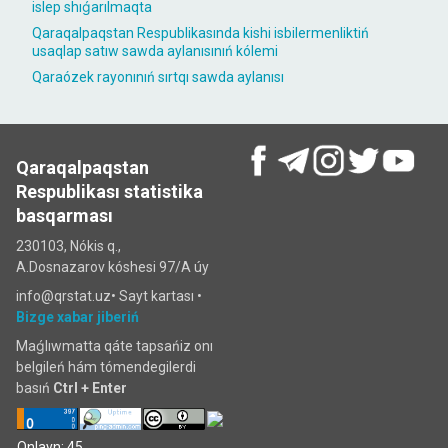
islep shıǵarılmaqta
Qaraqalpaqstan Respublikasında kishi isbilermenliktiń
usaqlap satıw sawda aylanısınıń kólemi
Qaraózek rayonınıń sırtqı sawda aylanısı
Qaraqalpaqstan
Respublikası statistika
basqarması
230103, Nókis q.,
A.Dosnazarov kóshesi 97/A úy
info@qrstat.uz•
Sayt kartası
•
Bizge xabar jiberiń
Maǵlıwmatta qáte tapsańiz onı
belgileń hám tómendegilerdi
basıń
Ctrl + Enter
Onlayn: 45