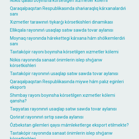
Nókis qalası boyınsha kórsetilgen xızmetler kólemi
Qaraqalpaqstan Respublikasında shańaraqlıq kárxanalardıń
sanı
Xızmetler tarawınıń tiykarǵı kórsetkishleri dinamikası
Ellikqala rayonınıń usaqlap satıw sawda tovar aylanısı
Moynaq rayonında hárekettegi kárxana hám shólkemlerdiń
sanı
Taxtakópir rayonı boyınsha kórsetilgen xızmetler kólemi
Nókis rayonında sanaat ónimlerin islep shıǵarıw
kórsetkishleri
Taxtakópir rayonınıń usaqlap satıw sawda tovar aylanısı
Qaraqalpaqstan Respublikasında miywe hám palız eginleri
eksportı
Shımbay rayonı boyınsha kórsetilgen xızmetler kólemi
qansha?
Taqıyatas rayonınıń usaqlap satıw sawda tovar aylanısı
Qońırat rayonınıń sırtqı sawda aylanısı
Ózbekstan gilemleri qaysı mámleketlerge eksport etilmekte?
Taxtakópir rayonında sanaat ónimlerin islep shıǵarıw
kórsetkishleri