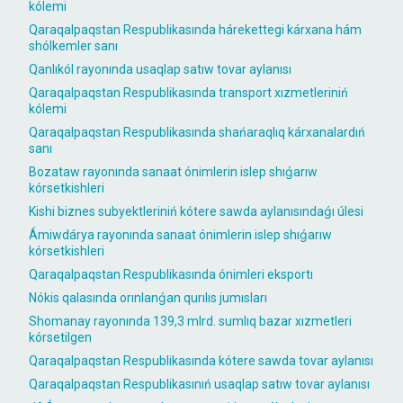
kólemi
Qaraqalpaqstan Respublikasında hárekettegi kárxana hám
shólkemler sanı
Qanlıkól rayonında usaqlap satıw tovar aylanısı
Qaraqalpaqstan Respublikasında transport xızmetleriniń
kólemi
Qaraqalpaqstan Respublikasında shańaraqlıq kárxanalardıń
sanı
Bozataw rayonında sanaat ónimlerin islep shıǵarıw
kórsetkishleri
Kishi biznes subyektleriniń kótere sawda aylanısındaǵı úlesi
Ámiwdárya rayonında sanaat ónimlerin islep shıǵarıw
kórsetkishleri
Qaraqalpaqstan Respublikasında ónimleri eksportı
Nókis qalasında orınlanǵan qurılıs jumısları
Shomanay rayonında 139,3 mlrd. sumlıq bazar xızmetleri
kórsetilgen
Qaraqalpaqstan Respublikasında kótere sawda tovar aylanısı
Qaraqalpaqstan Respublikasınıń usaqlap satıw tovar aylanısı