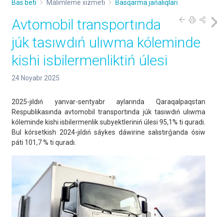
Bas beti
Málimleme xızmeti
Basqarma jańalıqları
Avtomobil transportında
júk tasıwdıń ulıwma kóleminde
kishi isbilermenliktiń úlesi
24 Noyabr 2025
2025-jıldıń yanvar-sentyabr aylarında Qaraqalpaqstan
Respublikasında avtomobil transportında júk tasıwdıń ulıwma
kóleminde kishi isbilermenlik subyektleriniń úlesi 95,1% ti quradı.
Bul kórsetkish 2024-jıldıń sáykes dáwirine salıstırǵanda ósiw
páti 101,7 % ti quradı.