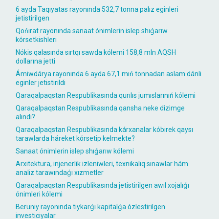
6 ayda Taqıyatas rayonında 532,7 tonna palız eginleri
jetistirilgen
Qońırat rayonında sanaat ónimlerin islep shıǵarıw
kórsetkishleri
Nókis qalasında sırtqı sawda kólemi 158,8 mln AQSH
dollarına jetti
Ámiwdárya rayonında 6 ayda 67,1 mıń tonnadan aslam dánli
eginler jetistirildi
Qaraqalpaqstan Respublikasında qurılıs jumıslarınıń kólemi
Qaraqalpaqstan Respublikasında qansha neke dizimge
alındı?
Qaraqalpaqstan Respublikasında kárxanalar kóbirek qaysı
tarawlarda háreket kórsetip kelmekte?
Sanaat ónimlerin islep shıǵarıw kólemi
Arxitektura, injenerlik izleniwleri, texnikalıq sınawlar hám
analiz tarawındaǵı xızmetler
Qaraqalpaqstan Respublikasında jetistirilgen awıl xojalıǵı
ónimleri kólemi
Beruniy rayonında tiykarǵı kapitalǵa ózlestirilgen
investiciyalar