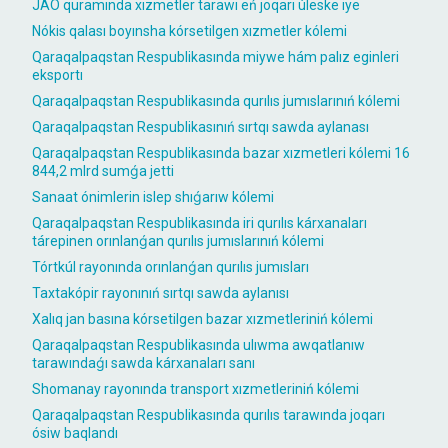
JAÓ quramında xızmetler tarawı eń joqarı úleske iye
Nókis qalası boyınsha kórsetilgen xızmetler kólemi
Qaraqalpaqstan Respublikasında miywe hám palız eginleri
eksportı
Qaraqalpaqstan Respublikasında qurılıs jumıslarınıń kólemi
Qaraqalpaqstan Respublikasınıń sırtqı sawda aylanası
Qaraqalpaqstan Respublikasında bazar xızmetleri kólemi 16
844,2 mlrd sumǵa jetti
Sanaat ónimlerin islep shıǵarıw kólemi
Qaraqalpaqstan Respublikasında iri qurılıs kárxanaları
tárepinen orınlanǵan qurılıs jumıslarınıń kólemi
Tórtkúl rayonında orınlanǵan qurılıs jumısları
Taxtakópir rayonınıń sırtqı sawda aylanısı
Xalıq jan basına kórsetilgen bazar xızmetleriniń kólemi
Qaraqalpaqstan Respublikasında ulıwma awqatlanıw
tarawındaǵı sawda kárxanaları sanı
Shomanay rayonında transport xızmetleriniń kólemi
Qaraqalpaqstan Respublikasında qurılıs tarawında joqarı
ósiw baqlandı