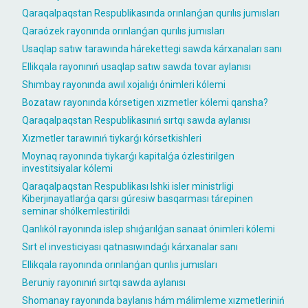
Qaraqalpaqstan Respublikasında orınlanǵan qurılıs jumısları
Qaraózek rayonında orınlanǵan qurılıs jumısları
Usaqlap satıw tarawında hárekettegi sawda kárxanaları sanı
Ellikqala rayonınıń usaqlap satıw sawda tovar aylanısı
Shımbay rayonında awıl xojalıǵı ónimleri kólemi
Bozataw rayonında kórsetigen xızmetler kólemi qansha?
Qaraqalpaqstan Respublikasınıń sırtqı sawda aylanısı
Xızmetler tarawınıń tiykarǵı kórsetkishleri
Moynaq rayonında tiykarǵı kapitalǵa ózlestirilgen
investitsiyalar kólemi
Qaraqalpaqstan Respublikası Ishki isler ministrligi
Kiberjınayatlarǵa qarsı gúresiw basqarması tárepinen
seminar shólkemlestirildi
Qanlıkól rayonında islep shıǵarılǵan sanaat ónimleri kólemi
Sırt el investiciyası qatnasıwındaǵı kárxanalar sanı
Ellikqala rayonında orınlanǵan qurılıs jumısları
Beruniy rayonınıń sırtqı sawda aylanısı
Shomanay rayonında baylanıs hám málimleme xızmetleriniń