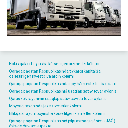
Nókis qalası boyınsha kórsetilgen xızmetler kólemi
Qaraqalpaqstan Respublikasında tiykarǵı kapitalǵa
ózlestirilgen investiciyalardıń kólemi
Qaraqalpaqstan Respublikasında qoy hám eshkiler bas sanı
Qaraqalpaqstan Respublikasınıń usaqlap satıw tovar aylanısı
Qaraózek rayonınıń usaqlap satıw sawda tovar aylanısı
Moynaq rayonında jeke xızmetler kólemi
Ellikqala rayonı boyınsha kórsetilgen xızmetler kólemi
Qaraqalpaqstan Respublikasınıń jalpı aymaqlıq ónimi (JAÓ)
ósiwde dawam etpekte