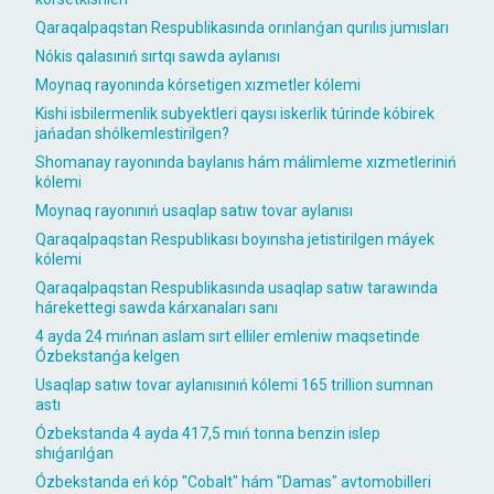
Qaraqalpaqstan Respublikasında orınlanǵan qurılıs jumısları
Nókis qalasınıń sırtqı sawda aylanısı
Moynaq rayonında kórsetigen xızmetler kólemi
Kishi isbilermenlik subyektleri qaysı iskerlik túrinde kóbirek
jańadan shólkemlestirilgen?
Shomanay rayonında baylanıs hám málimleme xızmetleriniń
kólemi
Moynaq rayonınıń usaqlap satıw tovar aylanısı
Qaraqalpaqstan Respublikası boyınsha jetistirilgen máyek
kólemi
Qaraqalpaqstan Respublikasında usaqlap satıw tarawında
hárekettegi sawda kárxanaları sanı
4 ayda 24 mıńnan aslam sırt elliler emleniw maqsetinde
Ózbekstanǵa kelgen
Usaqlap satıw tovar aylanısınıń kólemi 165 trillion sumnan
astı
Ózbekstanda 4 ayda 417,5 mıń tonna benzin islep
shıǵarılǵan
Ózbekstanda eń kóp "Cobalt" hám "Damas" avtomobilleri