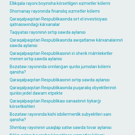
Ellikqala rayonı boyınsha kórsetilgen xızmetler kólemi
Shomanay rayonında finanslıq xızmetler kólemi
Qaraqalpaqstan Respublikasında sırt el investiciyası
qatnasıwındaǵı kárxanalar
Taqıyatas rayonınıń sırtqı sawda aylanısı
Qaraqalpaqstan Respublikasında awqatlanıw kárxanalarınıń
sawda aylanısı
Qaraqalpaqstan Respublikasınıń iri sherik mámleketler
menen sırtqı sawda aylanısı
Bozataw rayonında orınlanǵan qurılıs jumısları kólemi
qansha?
Qaraqalpaqstan Respublikasınıń sırtqı sawda aylanısı
Qaraqalpaqstan Respublikasında puqaralıq obyektleriniń
qurılısı jedel dawam etpekte
Qaraqalpaqstan Respublikası sanaatınıń tiykarǵı
kórsetkishleri
Bozataw rayonında kishi isbilermenlik subyektleri sanı
qansha?
Shımbay rayonınıń usaqlap satıw sawda tovar aylanısı