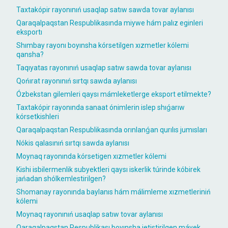
Taxtakópir rayonınıń usaqlap satıw sawda tovar aylanısı
Qaraqalpaqstan Respublikasında miywe hám palız eginleri
eksportı
Shımbay rayonı boyınsha kórsetilgen xızmetler kólemi
qansha?
Taqıyatas rayonınıń usaqlap satıw sawda tovar aylanısı
Qońırat rayonınıń sırtqı sawda aylanısı
Ózbekstan gilemleri qaysı mámleketlerge eksport etilmekte?
Taxtakópir rayonında sanaat ónimlerin islep shıǵarıw
kórsetkishleri
Qaraqalpaqstan Respublikasında orınlanǵan qurılıs jumısları
Nókis qalasınıń sırtqı sawda aylanısı
Moynaq rayonında kórsetigen xızmetler kólemi
Kishi isbilermenlik subyektleri qaysı iskerlik túrinde kóbirek
jańadan shólkemlestirilgen?
Shomanay rayonında baylanıs hám málimleme xızmetleriniń
kólemi
Moynaq rayonınıń usaqlap satıw tovar aylanısı
Qaraqalpaqstan Respublikası boyınsha jetistirilgen máyek