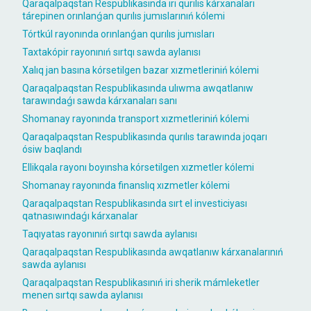
Qaraqalpaqstan Respublikasında iri qurılıs kárxanaları
tárepinen orınlanǵan qurılıs jumıslarınıń kólemi
Tórtkúl rayonında orınlanǵan qurılıs jumısları
Taxtakópir rayonınıń sırtqı sawda aylanısı
Xalıq jan basına kórsetilgen bazar xızmetleriniń kólemi
Qaraqalpaqstan Respublikasında ulıwma awqatlanıw
tarawındaǵı sawda kárxanaları sanı
Shomanay rayonında transport xızmetleriniń kólemi
Qaraqalpaqstan Respublikasında qurılıs tarawında joqarı
ósiw baqlandı
Ellikqala rayonı boyınsha kórsetilgen xızmetler kólemi
Shomanay rayonında finanslıq xızmetler kólemi
Qaraqalpaqstan Respublikasında sırt el investiciyası
qatnasıwındaǵı kárxanalar
Taqıyatas rayonınıń sırtqı sawda aylanısı
Qaraqalpaqstan Respublikasında awqatlanıw kárxanalarınıń
sawda aylanısı
Qaraqalpaqstan Respublikasınıń iri sherik mámleketler
menen sırtqı sawda aylanısı