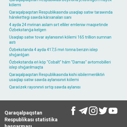
kólemi
Qaraqalpaqstan Respublikasında usaqlap satıw tarawında
hárekettegi sawda kárxanaları sanı
4 ayda 24 mıńnan aslam sırt elliler emleniw maqsetinde
Ózbekstanǵa kelgen
Usaqlap satıw tovar aylanısınıń kólemi 165 trillion sumnan
astı
Ózbekstanda 4 ayda 417,5 mıń tonna benzin islep
shıǵarılǵan
Ózbekstanda eń kóp "Cobalt" hám "Damas" avtomobilleri
islep shıǵarılmaqta
Qaraqalpaqstan Respublikasında kishi isbilermenliktiń
usaqlap satıw sawda aylanısınıń kólemi
Qaraózek rayonınıń sırtqı sawda aylanısı
Qaraqalpaqstan
Respublikası statistika
basqarması