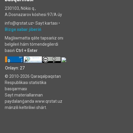
230103, Nókis q.,
A.Dosnazarov kóshesi 97/A úy
info@qrstat.uz•
Sayt kartası
•
Bizge xabar jiberiń
Maǵlıwmatta qáte tapsańiz onı
belgileń hám tómendegilerdi
basıń
Ctrl + Enter
Onlayn: 27
© 2010-2026 Qaraqalpaqstan
Respublikası statistika
basqarması
Sayt materiallarınan
paydalanǵanda www.qrstat.uz
mánzili keltiriliwi shárt.