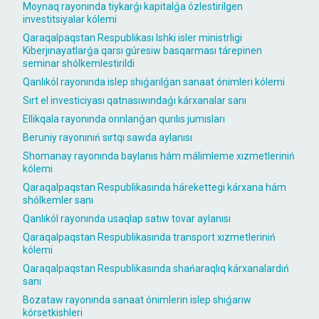
Moynaq rayonında tiykarǵı kapitalǵa ózlestirilgen
investitsiyalar kólemi
Qaraqalpaqstan Respublikası Ishki isler ministrligi
Kiberjınayatlarǵa qarsı gúresiw basqarması tárepinen
seminar shólkemlestirildi
Qanlıkól rayonında islep shıǵarılǵan sanaat ónimleri kólemi
Sırt el investiciyası qatnasıwındaǵı kárxanalar sanı
Ellikqala rayonında orınlanǵan qurılıs jumısları
Beruniy rayonınıń sırtqı sawda aylanısı
Shomanay rayonında baylanıs hám málimleme xızmetleriniń
kólemi
Qaraqalpaqstan Respublikasında hárekettegi kárxana hám
shólkemler sanı
Qanlıkól rayonında usaqlap satıw tovar aylanısı
Qaraqalpaqstan Respublikasında transport xızmetleriniń
kólemi
Qaraqalpaqstan Respublikasında shańaraqlıq kárxanalardıń
sanı
Bozataw rayonında sanaat ónimlerin islep shıǵarıw
kórsetkishleri