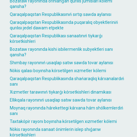
Bozataw rayonında orınlanǵan qurılıs jumısları kólemi
qansha?
Qaraqalpaqstan Respublikasınıń sırtqı sawda aylanısı
Qaraqalpaqstan Respublikasında puqaralıq obyektleriniń
qurılısı jedel dawam etpekte
Qaraqalpaqstan Respublikası sanaatınıń tiykarǵı
kórsetkishleri
Bozataw rayonında kishi isbilermenlik subyektleri sanı
qansha?
Shımbay rayonınıń usaqlap satıw sawda tovar aylanısı
Nókis qalası boyınsha kórsetilgen xızmetler kólemi
Qaraqalpaqstan Respublikasında shańaraqlıq kárxanalardıń
sanı
Xızmetler tarawınıń tiykarǵı kórsetkishleri dinamikası
Ellikqala rayonınıń usaqlap satıw sawda tovar aylanısı
Moynaq rayonında hárekettegi kárxana hám shólkemlerdiń
sanı
Taxtakópir rayonı boyınsha kórsetilgen xızmetler kólemi
Nókis rayonında sanaat ónimlerin islep shıǵarıw
kórsetkishleri