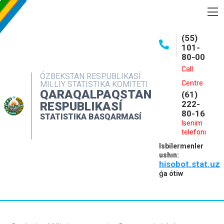
BASQARMA HAQQINDA
(55)
101-
ASHIQ MAǴLIWMATLAR
80-00
BASPALAR
Call
ÓZBEKSTAN RESPUBLIKASÍ
Centre
MILLIY STATISTIKA KOMITETI
INTERAKTIV XIZMETLER
QARAQALPAQSTAN
(61)
MÁLIMLEME XIZMETI
222-
RESPUBLIKASÍ
80-16
STATISTIKA BASQARMASÍ
MÚRÁJAATLAR
Isenim
telefonı
KONTAKTLAR
Isbilermenler
ushın:
hisobot.stat.uz
ǵa ótiw