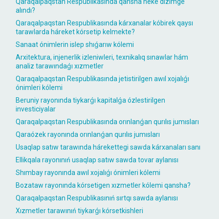
Qaraqalpaqstan Respublikasında qansha neke dizimge
alındı?
Qaraqalpaqstan Respublikasında kárxanalar kóbirek qaysı
tarawlarda háreket kórsetip kelmekte?
Sanaat ónimlerin islep shıǵarıw kólemi
Arxitektura, injenerlik izleniwleri, texnikalıq sınawlar hám
analiz tarawındaǵı xızmetler
Qaraqalpaqstan Respublikasında jetistirilgen awıl xojalıǵı
ónimleri kólemi
Beruniy rayonında tiykarǵı kapitalǵa ózlestirilgen
investiciyalar
Qaraqalpaqstan Respublikasında orınlanǵan qurılıs jumısları
Qaraózek rayonında orınlanǵan qurılıs jumısları
Usaqlap satıw tarawında hárekettegi sawda kárxanaları sanı
Ellikqala rayonınıń usaqlap satıw sawda tovar aylanısı
Shımbay rayonında awıl xojalıǵı ónimleri kólemi
Bozataw rayonında kórsetigen xızmetler kólemi qansha?
Qaraqalpaqstan Respublikasınıń sırtqı sawda aylanısı
Xızmetler tarawınıń tiykarǵı kórsetkishleri