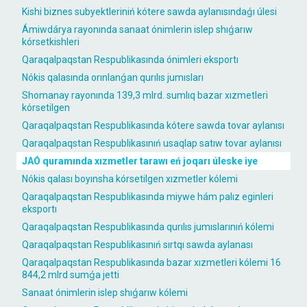
Kishi biznes subyektleriniń kótere sawda aylanısındaǵı úlesi
Ámiwdárya rayonında sanaat ónimlerin islep shıǵarıw
kórsetkishleri
Qaraqalpaqstan Respublikasında ónimleri eksportı
Nókis qalasında orınlanǵan qurılıs jumısları
Shomanay rayonında 139,3 mlrd. sumlıq bazar xızmetleri
kórsetilgen
Qaraqalpaqstan Respublikasında kótere sawda tovar aylanısı
Qaraqalpaqstan Respublikasınıń usaqlap satıw tovar aylanısı
JAÓ quramında xızmetler tarawı eń joqarı úleske iye
Nókis qalası boyınsha kórsetilgen xızmetler kólemi
Qaraqalpaqstan Respublikasında miywe hám palız eginleri
eksportı
Qaraqalpaqstan Respublikasında qurılıs jumıslarınıń kólemi
Qaraqalpaqstan Respublikasınıń sırtqı sawda aylanası
Qaraqalpaqstan Respublikasında bazar xızmetleri kólemi 16
844,2 mlrd sumǵa jetti
Sanaat ónimlerin islep shıǵarıw kólemi