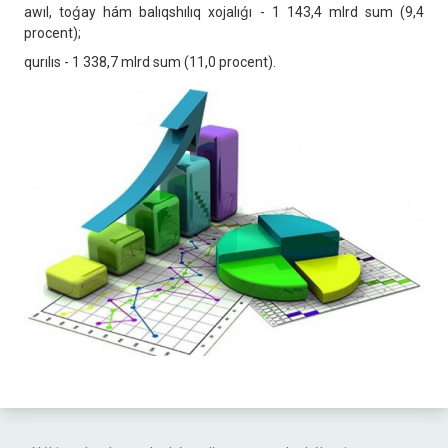
awıl, toǵay hám balıqshılıq xojalıǵı - 1 143,4 mlrd sum (9,4
procent);
qurılıs - 1 338,7 mlrd sum (11,0 procent).