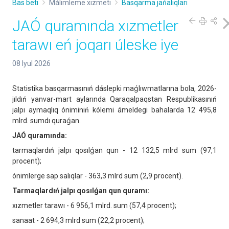
Bas beti
Málimleme xızmeti
Basqarma jańalıqları
JAÓ quramında xızmetler
tarawı eń joqarı úleske iye
08 Iyul 2026
Statistika basqarmasınıń dáslepki maǵlıwmatlarına bola, 2026-
jıldıń yanvar-mart aylarında Qaraqalpaqstan Respublikasınıń
jalpı aymaqlıq óniminiń kólemi ámeldegi bahalarda 12 495,8
mlrd. sumdı quraǵan.
JAÓ quramında:
tarmaqlardıń jalpı qosılǵan qun - 12 132,5 mlrd sum (97,1
procent);
ónimlerge sap salıqlar - 363,3 mlrd sum (2,9 procent).
Tarmaqlardıń jalpı qosılǵan qun quramı:
xızmetler tarawı - 6 956,1 mlrd. sum (57,4 procent);
sanaat - 2 694,3 mlrd sum (22,2 procent);