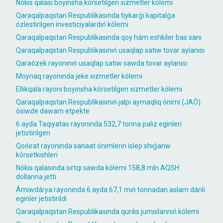
Nókis qalası boyınsha kórsetilgen xızmetler kólemi
Qaraqalpaqstan Respublikasında tiykarǵı kapitalǵa
ózlestirilgen investiciyalardıń kólemi
Qaraqalpaqstan Respublikasında qoy hám eshkiler bas sanı
Qaraqalpaqstan Respublikasınıń usaqlap satıw tovar aylanısı
Qaraózek rayonınıń usaqlap satıw sawda tovar aylanısı
Moynaq rayonında jeke xızmetler kólemi
Ellikqala rayonı boyınsha kórsetilgen xızmetler kólemi
Qaraqalpaqstan Respublikasınıń jalpı aymaqlıq ónimi (JAÓ)
ósiwde dawam etpekte
6 ayda Taqıyatas rayonında 532,7 tonna palız eginleri
jetistirilgen
Qońırat rayonında sanaat ónimlerin islep shıǵarıw
kórsetkishleri
Nókis qalasında sırtqı sawda kólemi 158,8 mln AQSH
dollarına jetti
Ámiwdárya rayonında 6 ayda 67,1 mıń tonnadan aslam dánli
eginler jetistirildi
Qaraqalpaqstan Respublikasında qurılıs jumıslarınıń kólemi