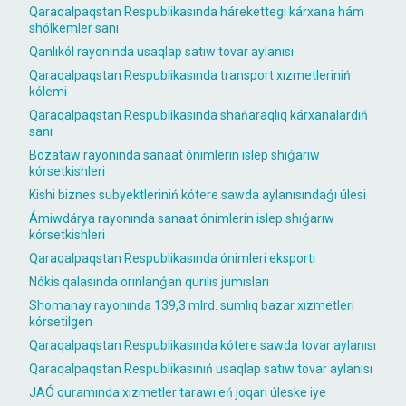
Qaraqalpaqstan Respublikasında hárekettegi kárxana hám
shólkemler sanı
Qanlıkól rayonında usaqlap satıw tovar aylanısı
Qaraqalpaqstan Respublikasında transport xızmetleriniń
kólemi
Qaraqalpaqstan Respublikasında shańaraqlıq kárxanalardıń
sanı
Bozataw rayonında sanaat ónimlerin islep shıǵarıw
kórsetkishleri
Kishi biznes subyektleriniń kótere sawda aylanısındaǵı úlesi
Ámiwdárya rayonında sanaat ónimlerin islep shıǵarıw
kórsetkishleri
Qaraqalpaqstan Respublikasında ónimleri eksportı
Nókis qalasında orınlanǵan qurılıs jumısları
Shomanay rayonında 139,3 mlrd. sumlıq bazar xızmetleri
kórsetilgen
Qaraqalpaqstan Respublikasında kótere sawda tovar aylanısı
Qaraqalpaqstan Respublikasınıń usaqlap satıw tovar aylanısı
JAÓ quramında xızmetler tarawı eń joqarı úleske iye