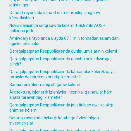
jetistirilgen
Qońırat rayonında sanaat ónimlerin islep shıǵarıw
kórsetkishleri
Nókis qalasında sırtqı sawda kólemi 158,8 mln AQSH
dollarına jetti
Ámiwdárya rayonında 6 ayda 67,1 mıń tonnadan aslam dánli
eginler jetistirildi
Qaraqalpaqstan Respublikasında qurılıs jumıslarınıń kólemi
Qaraqalpaqstan Respublikasında qansha neke dizimge
alındı?
Qaraqalpaqstan Respublikasında kárxanalar kóbirek qaysı
tarawlarda háreket kórsetip kelmekte?
Sanaat ónimlerin islep shıǵarıw kólemi
Arxitektura, injenerlik izleniwleri, texnikalıq sınawlar hám
analiz tarawındaǵı xızmetler
Qaraqalpaqstan Respublikasında jetistirilgen awıl xojalıǵı
ónimleri kólemi
Beruniy rayonında tiykarǵı kapitalǵa ózlestirilgen
investiciyalar
Qaraqalpaqstan Respublikasında orınlanǵan qurılıs jumısları