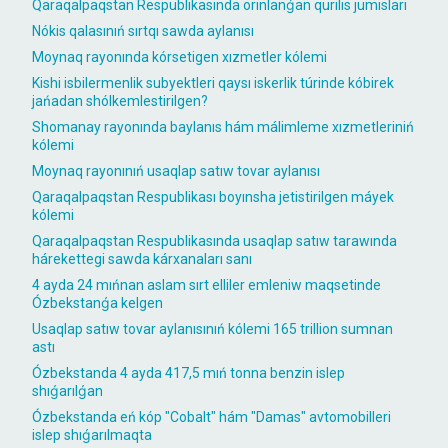
Qaraqalpaqstan Respublikasında orınlanǵan qurılıs jumısları
Nókis qalasınıń sırtqı sawda aylanısı
Moynaq rayonında kórsetigen xızmetler kólemi
Kishi isbilermenlik subyektleri qaysı iskerlik túrinde kóbirek
jańadan shólkemlestirilgen?
Shomanay rayonında baylanıs hám málimleme xızmetleriniń
kólemi
Moynaq rayonınıń usaqlap satıw tovar aylanısı
Qaraqalpaqstan Respublikası boyınsha jetistirilgen máyek
kólemi
Qaraqalpaqstan Respublikasında usaqlap satıw tarawında
hárekettegi sawda kárxanaları sanı
4 ayda 24 mıńnan aslam sırt elliler emleniw maqsetinde
Ózbekstanǵa kelgen
Usaqlap satıw tovar aylanısınıń kólemi 165 trillion sumnan
astı
Ózbekstanda 4 ayda 417,5 mıń tonna benzin islep
shıǵarılǵan
Ózbekstanda eń kóp "Cobalt" hám "Damas" avtomobilleri
islep shıǵarılmaqta