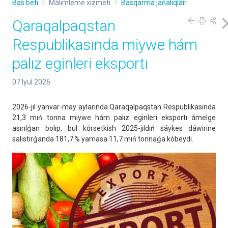
Bas beti
Málimleme xızmeti
Basqarma jańalıqları
Qaraqalpaqstan
Respublikasında miywe hám
palız eginleri eksportı
07 Iyul 2026
2026-jıl yanvar-may aylarında Qaraqalpaqstan Respublikasında
21,3 mıń tonna miywe hám palız eginleri eksportı ámelge
asırılǵan bolıp, bul kórsetkish 2025-jıldıń sáykes dáwirine
salıstırǵanda 181,7 % yamasa 11,7 mıń tonnaǵa kóbeydi.