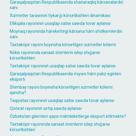
Qaraqalpaqstan Respublikasında shańaraqlıq kárxanalardıń
sanı
Xızmetler tarawınıń tiykarǵı kórsetkishleri dinamikası
Ellikqala rayonınıń usaqlap satıw sawda tovar aylanısı
Moynaq rayonında hárekettegi kárxana hám shólkemlerdiń
sanı
Taxtakópir rayonı boyınsha kórsetilgen xızmetler kólemi
Nókis rayonında sanaat ónimlerin islep shıǵarıw
kórsetkishleri
Taxtakópir rayonınıń usaqlap satıw sawda tovar aylanısı
Qaraqalpaqstan Respublikasında miywe hám palız eginleri
eksportı
Shımbay rayonı boyınsha kórsetilgen xızmetler kólemi
qansha?
Taqıyatas rayonınıń usaqlap satıw sawda tovar aylanısı
Qońırat rayonınıń sırtqı sawda aylanısı
Ózbekstan gilemleri qaysı mámleketlerge eksport etilmekte?
Taxtakópir rayonında sanaat ónimlerin islep shıǵarıw
kórsetkishleri