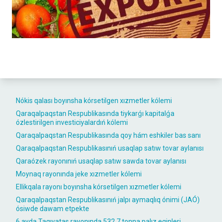
Nókis qalası boyınsha kórsetilgen xızmetler kólemi
Qaraqalpaqstan Respublikasında tiykarǵı kapitalǵa
ózlestirilgen investiciyalardıń kólemi
Qaraqalpaqstan Respublikasında qoy hám eshkiler bas sanı
Qaraqalpaqstan Respublikasınıń usaqlap satıw tovar aylanısı
Qaraózek rayonınıń usaqlap satıw sawda tovar aylanısı
Moynaq rayonında jeke xızmetler kólemi
Ellikqala rayonı boyınsha kórsetilgen xızmetler kólemi
Qaraqalpaqstan Respublikasınıń jalpı aymaqlıq ónimi (JAÓ)
ósiwde dawam etpekte
6 ayda Taqıyatas rayonında 532,7 tonna palız eginleri