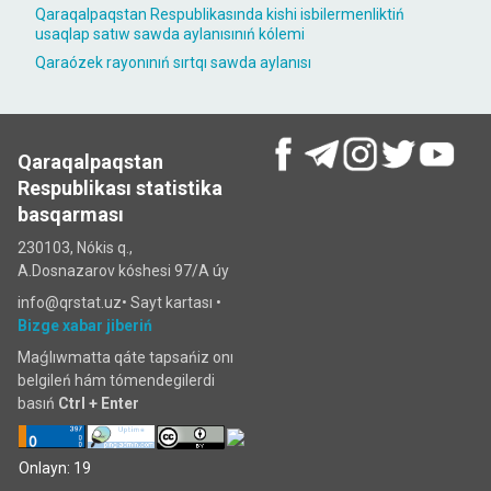
Qaraqalpaqstan Respublikasında kishi isbilermenliktiń
usaqlap satıw sawda aylanısınıń kólemi
Qaraózek rayonınıń sırtqı sawda aylanısı
Qaraqalpaqstan
Respublikası statistika
basqarması
230103, Nókis q.,
A.Dosnazarov kóshesi 97/A úy
info@qrstat.uz•
Sayt kartası
•
Bizge xabar jiberiń
Maǵlıwmatta qáte tapsańiz onı
belgileń hám tómendegilerdi
basıń
Ctrl + Enter
Onlayn: 19