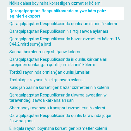
Nókis qalası boyınsha kórsetilgen xızmetler kólemi
Qaraqalpaqstan Respublikasında miywe hám palız
eginleri eksportı
Qaraqalpaqstan Respublikasında qurılıs jumıslarınıń kólemi
Qaraqalpaqstan Respublikasınıń sırtqı sawda aylanası
Qaraqalpaqstan Respublikasında bazar xızmetleri kólemi 16
844,2 mlrd sumǵa jetti
Sanaat ónimlerin islep shıǵarıw kólemi
Qaraqalpaqstan Respublikasında iri qurılıs kárxanaları
tárepinen orınlanǵan qurılıs jumıslarınıń kólemi
Tórtkúl rayonında orınlanǵan qurılıs jumısları
Taxtakópir rayonınıń sırtqı sawda aylanısı
Xalıq jan basına kórsetilgen bazar xızmetleriniń kólemi
Qaraqalpaqstan Respublikasında ulıwma awqatlanıw
tarawındaǵı sawda kárxanaları sanı
Shomanay rayonında transport xızmetleriniń kólemi
Qaraqalpaqstan Respublikasında qurılıs tarawında joqarı
ósiw baqlandı
Ellikqala rayonı boyınsha kórsetilgen xızmetler kólemi