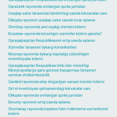
Qaraózek rayonında orınlanǵan qurılıs jumısları
Usaqlap satıw tarawında hárekettegi sawda kárxanaları sanı
Ellikqala rayonınıń usaqlap satıw sawda tovar aylanısı
Shımbay rayonında awıl xojalıǵı ónimleri kólemi
Bozataw rayonında kórsetigen xızmetler kólemi qansha?
Qaraqalpaqstan Respublikasınıń sırtqı sawda aylanısı
Xızmetler tarawınıń tiykarǵı kórsetkishleri
Moynaq rayonında tiykarǵı kapitalǵa ózlestirilgen
investitsiyalar kólemi
Qaraqalpaqstan Respublikası Ishki isler ministrligi
Kiberjınayatlarǵa qarsı gúresiw basqarması tárepinen
seminar shólkemlestirildi
Qanlıkól rayonında islep shıǵarılǵan sanaat ónimleri kólemi
Sırt el investiciyası qatnasıwındaǵı kárxanalar sanı
Ellikqala rayonında orınlanǵan qurılıs jumısları
Beruniy rayonınıń sırtqı sawda aylanısı
Shomanay rayonında baylanıs hám málimleme xızmetleriniń
kólemi