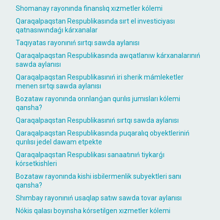
Shomanay rayonında finanslıq xızmetler kólemi
Qaraqalpaqstan Respublikasında sırt el investiciyası
qatnasıwındaǵı kárxanalar
Taqıyatas rayonınıń sırtqı sawda aylanısı
Qaraqalpaqstan Respublikasında awqatlanıw kárxanalarınıń
sawda aylanısı
Qaraqalpaqstan Respublikasınıń iri sherik mámleketler
menen sırtqı sawda aylanısı
Bozataw rayonında orınlanǵan qurılıs jumısları kólemi
qansha?
Qaraqalpaqstan Respublikasınıń sırtqı sawda aylanısı
Qaraqalpaqstan Respublikasında puqaralıq obyektleriniń
qurılısı jedel dawam etpekte
Qaraqalpaqstan Respublikası sanaatınıń tiykarǵı
kórsetkishleri
Bozataw rayonında kishi isbilermenlik subyektleri sanı
qansha?
Shımbay rayonınıń usaqlap satıw sawda tovar aylanısı
Nókis qalası boyınsha kórsetilgen xızmetler kólemi