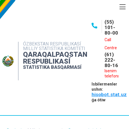
BASQARMA HAQQINDA
(55)
101-
ASHIQ MAǴLIWMATLAR
80-00
BASPALAR
Call
ÓZBEKSTAN RESPUBLIKASÍ
Centre
MILLIY STATISTIKA KOMITETI
INTERAKTIV XIZMETLER
QARAQALPAQSTAN
(61)
MÁLIMLEME XIZMETI
222-
RESPUBLIKASÍ
80-16
STATISTIKA BASQARMASÍ
MÚRÁJAATLAR
Isenim
telefonı
KONTAKTLAR
Isbilermenler
ushın:
hisobot.stat.uz
ǵa ótiw