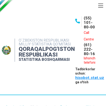
BOSHQARMA HAQIDA
(55)
101-
OCHIQ MA'LUMOTLAR
80-00
NASHRLAR
Call
Centre
O`ZBEKISTON RESPUBLIKASI
INTERAKTIV XIZMATLAR
MILLIY STATISTIKA QO‘MITASI
(61)
QORAQALPOG'ISTON
MATBUOT XIZMATI
222-
RESPUBLIKASI
80-16
MUROJAATLAR
Ishonch
STATISTIKA BOSHQARMASI
telefoni
KONTAKTLAR
Tadbirkorlar
uchun:
hisobot.stat.uz
ga o'tish