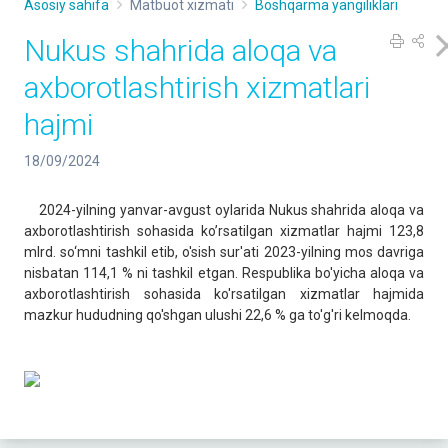
Asosiy sahifa
Matbuot xizmati
Boshqarma yangiliklari
Nukus shahrida aloqa va
axborotlashtirish xizmatlari
hajmi
18/09/2024
2024-yilning yanvar-avgust oylarida Nukus shahrida aloqa va
axborotlashtirish sohasida ko’rsatilgan xizmatlar hajmi 123,8
mlrd. so‘mni tashkil etib, o'sish sur'ati 2023-yilning mos davriga
nisbatan 114,1 % ni tashkil etgan. Respublika bo'yicha aloqa va
axborotlashtirish sohasida ko'rsatilgan xizmatlar hajmida
mazkur hududning qo'shgan ulushi 22,6 % ga to'g'ri kelmoqda.