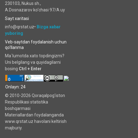
230103, Nukus sh.,
A.Dosnazarov ko‘chаsi 97/A uy
Sayt xaritasi
info@qrstat.uz•
Bizga xabar
yuboring
Veb-saytdan foydalanish uchun
qo'llanma
Ma`lumotda xato topdingizmi?
Uni belgilang va quyidagilarni
bosing
Ctrl + Enter
Onlayn: 24
© 2010-2026 Qoraqalpog'iston
Respublikasi statistika
boshqarmasi
Materiallardan foydalanganda
www.qrstat.uz havolani keltirish
majburiy.