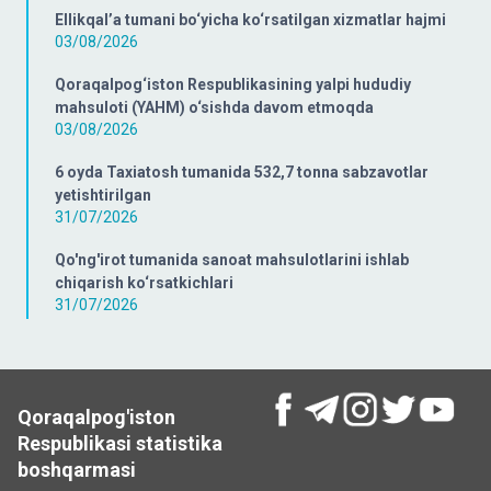
Ellikqal’a tumani bo‘yicha ko‘rsatilgan xizmatlar hajmi
03/08/2026
Qoraqalpog‘iston Respublikasining yalpi hududiy
mahsuloti (YAHM) o‘sishda davom etmoqda
03/08/2026
6 oyda Taxiatosh tumanida 532,7 tonna sabzavotlar
yetishtirilgan
31/07/2026
Qo'ng'irot tumanida sanoat mahsulotlarini ishlab
chiqarish ko‘rsatkichlari
31/07/2026
Qoraqalpog'iston
Respublikasi statistika
boshqarmasi