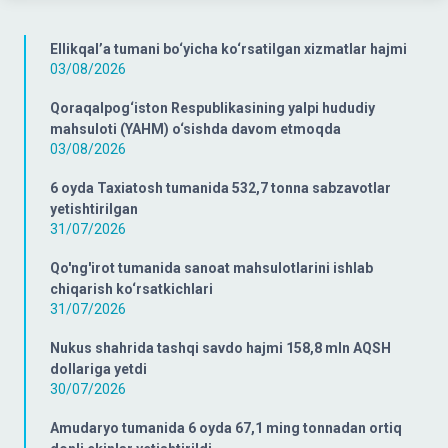
Ellikqal’a tumani bo‘yicha ko‘rsatilgan xizmatlar hajmi
03/08/2026
Qoraqalpog‘iston Respublikasining yalpi hududiy
mahsuloti (YAHM) o‘sishda davom etmoqda
03/08/2026
6 oyda Taxiatosh tumanida 532,7 tonna sabzavotlar
yetishtirilgan
31/07/2026
Qo'ng'irot tumanida sanoat mahsulotlarini ishlab
chiqarish ko‘rsatkichlari
31/07/2026
Nukus shahrida tashqi savdo hajmi 158,8 mln AQSH
dollariga yetdi
30/07/2026
Amudaryo tumanida 6 oyda 67,1 ming tonnadan ortiq