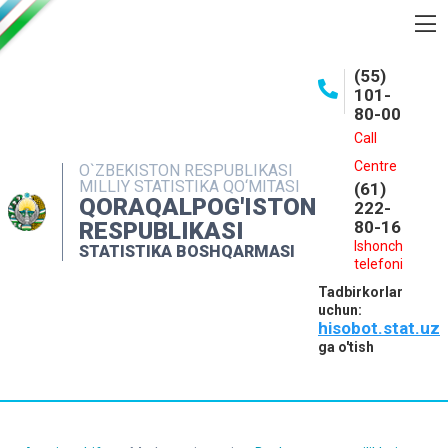
BOSHQARMA HAQIDA
(55)
101-
OCHIQ MA'LUMOTLAR
80-00
NASHRLAR
Call
Centre
O`ZBEKISTON RESPUBLIKASI
INTERAKTIV XIZMATLAR
MILLIY STATISTIKA QO‘MITASI
(61)
QORAQALPOG'ISTON
MATBUOT XIZMATI
222-
RESPUBLIKASI
80-16
MUROJAATLAR
Ishonch
STATISTIKA BOSHQARMASI
telefoni
KONTAKTLAR
Tadbirkorlar
uchun:
hisobot.stat.uz
ga o'tish