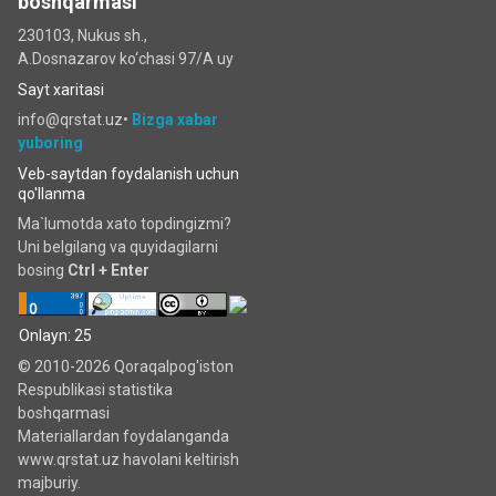
boshqarmasi
230103, Nukus sh.,
A.Dosnazarov ko‘chаsi 97/A uy
Sayt xaritasi
info@qrstat.uz•
Bizga xabar
yuboring
Veb-saytdan foydalanish uchun
qo'llanma
Ma`lumotda xato topdingizmi?
Uni belgilang va quyidagilarni
bosing
Ctrl + Enter
Onlayn: 25
© 2010-2026 Qoraqalpog'iston
Respublikasi statistika
boshqarmasi
Materiallardan foydalanganda
www.qrstat.uz havolani keltirish
majburiy.