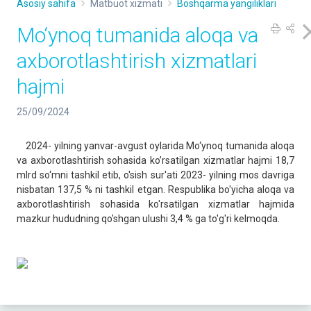
Asosiy sahifa
Matbuot xizmati
Boshqarma yangiliklari
Mo‘ynoq tumanida aloqa va
axborotlashtirish xizmatlari
hajmi
25/09/2024
2024- yilning yanvar-avgust oylarida Mo‘ynoq tumanida aloqa
va axborotlashtirish sohasida ko’rsatilgan xizmatlar hajmi 18,7
mlrd so‘mni tashkil etib, o'sish sur'ati 2023- yilning mos davriga
nisbatan 137,5 % ni tashkil etgan. Respublika bo'yicha aloqa va
axborotlashtirish sohasida ko'rsatilgan xizmatlar hajmida
mazkur hududning qo'shgan ulushi 3,4 % ga to'g'ri kelmoqda.