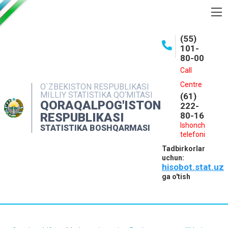
BOSHQARMA HAQIDA
(55)
101-
OCHIQ MA'LUMOTLAR
80-00
NASHRLAR
Call
Centre
O`ZBEKISTON RESPUBLIKASI
INTERAKTIV XIZMATLAR
MILLIY STATISTIKA QO‘MITASI
(61)
QORAQALPOG'ISTON
MATBUOT XIZMATI
222-
RESPUBLIKASI
80-16
MUROJAATLAR
Ishonch
STATISTIKA BOSHQARMASI
telefoni
KONTAKTLAR
Tadbirkorlar
uchun:
hisobot.stat.uz
ga o'tish