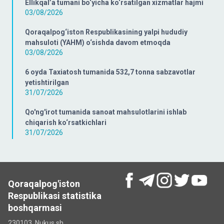
Ellikqal’a tumani bo‘yicha ko‘rsatilgan xizmatlar hajmi
03/08/2026
Qoraqalpog‘iston Respublikasining yalpi hududiy
mahsuloti (YAHM) o‘sishda davom etmoqda
03/08/2026
6 oyda Taxiatosh tumanida 532,7 tonna sabzavotlar
yetishtirilgan
31/07/2026
Qo'ng'irot tumanida sanoat mahsulotlarini ishlab
chiqarish ko‘rsatkichlari
31/07/2026
Qoraqalpog'iston
Respublikasi statistika
boshqarmasi
230103, Nukus sh.,