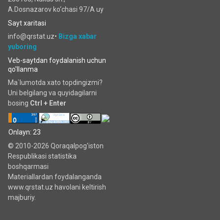
A.Dosnazarov ko‘chаsi 97/A uy
Sayt xaritasi
info@qrstat.uz•
Bizga xabar
yuboring
Veb-saytdan foydalanish uchun
qo'llanma
Ma`lumotda xato topdingizmi?
Uni belgilang va quyidagilarni
bosing
Ctrl + Enter
Onlayn: 23
© 2010-2026 Qoraqalpog'iston
Respublikasi statistika
boshqarmasi
Materiallardan foydalanganda
www.qrstat.uz havolani keltirish
majburiy.