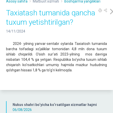
Asosiy sahifa
Matbuot xizmati
Boshqarma yangiliklari
Taxiatash tumanida qancha
tuxum yetishtirilgan?
14/11/2024
2024- yilning yanvar-sentabr oylarida Taxiatosh tumanida
barcha toifadagi xo‘jaliklar tomonidan 4,8 mln dona tuxum
ishlab chiqarildi. O'sish sur'ati 2023-yilning mos davriga
nisbatan 104,4 % ga yetgan. Respublika bo'yicha tuxum ishlab
chiqarish ko‘rsatkichlari umumiy hajmida mazkur hududning
qo'shgan hissasi 1,8 % ga to'g'ri kelmoqda.
Nukus shahri bo‘yicha ko‘rsatilgan xizmatlar hajmi
06/08/2026