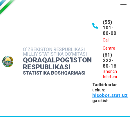
BOSHQARMA HAQIDA
(55)
101-
OCHIQ MA'LUMOTLAR
80-00
NASHRLAR
Call
Centre
O`ZBEKISTON RESPUBLIKASI
INTERAKTIV XIZMATLAR
MILLIY STATISTIKA QO‘MITASI
(61)
QORAQALPOG'ISTON
MATBUOT XIZMATI
222-
RESPUBLIKASI
80-16
MUROJAATLAR
Ishonch
STATISTIKA BOSHQARMASI
telefoni
KONTAKTLAR
Tadbirkorlar
uchun:
hisobot.stat.uz
ga o'tish