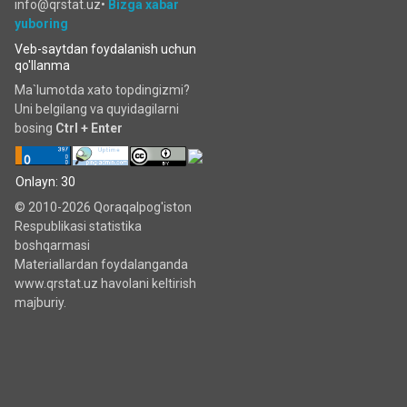
info@qrstat.uz•
Bizga xabar
yuboring
Veb-saytdan foydalanish uchun
qo'llanma
Ma`lumotda xato topdingizmi?
Uni belgilang va quyidagilarni
bosing
Ctrl + Enter
Onlayn: 30
© 2010-2026 Qoraqalpog'iston
Respublikasi statistika
boshqarmasi
Materiallardan foydalanganda
www.qrstat.uz havolani keltirish
majburiy.