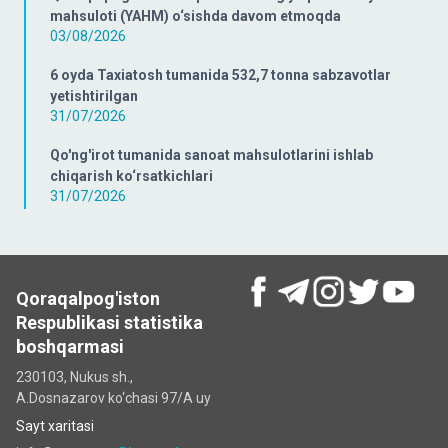
mahsuloti (YAHM) o‘sishda davom etmoqda
03/08/2026
6 oyda Taxiatosh tumanida 532,7 tonna sabzavotlar
yetishtirilgan
31/07/2026
Qo'ng'irot tumanida sanoat mahsulotlarini ishlab
chiqarish ko‘rsatkichlari
31/07/2026
Qoraqalpog'iston
Respublikasi statistika
boshqarmasi
230103, Nukus sh.,
A.Dosnazarov ko‘chаsi 97/A uy
Sayt xaritasi