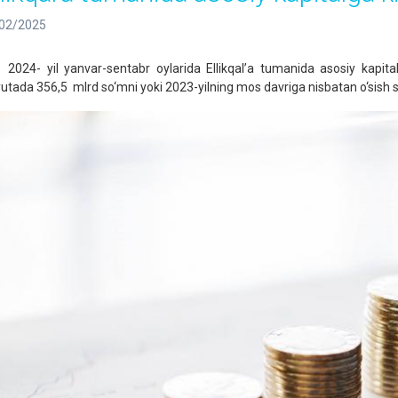
02/2025
4- yil yanvar-sentabr oylarida Ellikqal’a tumanida asosiy kapitalga
yutada 356,5 mlrd so‘mni yoki 2023-yilning mos davriga nisbatan o‘sish sur’