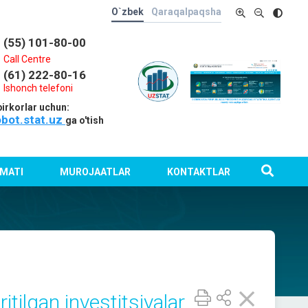
O`zbek
Qaraqalpaqsha
(55) 101-80-00
Call Centre
(61) 222-80-16
Ishonch telefoni
irkorlar uchun:
obot.stat.uz
ga o'tish
MATI
MUROJAATLAR
KONTAKTLAR
itilgan investitsiyalar