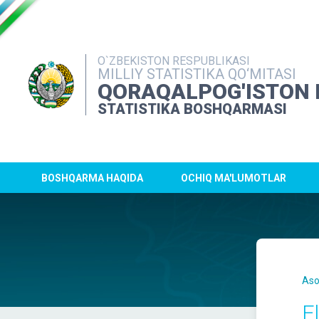
O`ZBEKISTON RESPUBLIKASI
MILLIY STATISTIKA QO‘MITASI
QORAQALPOG'ISTON 
STATISTIKA BOSHQARMASI
BOSHQARMA HAQIDA
OCHIQ MA'LUMOTLAR
Aso
El