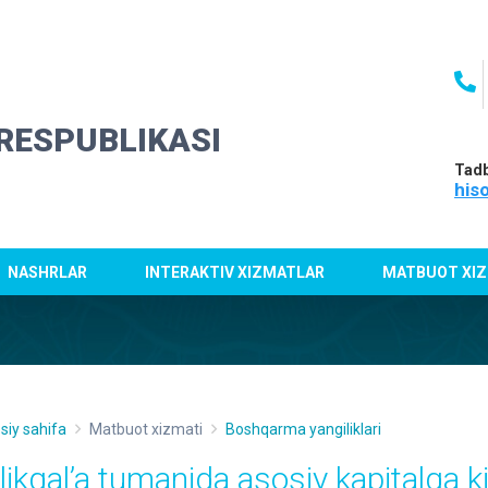
RESPUBLIKASI
Tadb
his
NASHRLAR
INTERAKTIV XIZMATLAR
MATBUOT XIZ
siy sahifa
Matbuot xizmati
Boshqarma yangiliklari
likqal’a tumanida asosiy kapitalga kir