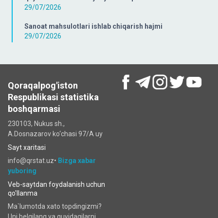
29/07/2026
Sanoat mahsulotlari ishlab chiqarish hajmi
29/07/2026
Qoraqalpog'iston
Respublikasi statistika
boshqarmasi
230103, Nukus sh.,
A.Dosnazarov ko‘chаsi 97/A uy
Sayt xaritasi
info@qrstat.uz•
Bizga xabar
yuboring
Veb-saytdan foydalanish uchun
qo'llanma
Ma`lumotda xato topdingizmi?
Uni belgilang va quyidagilarni