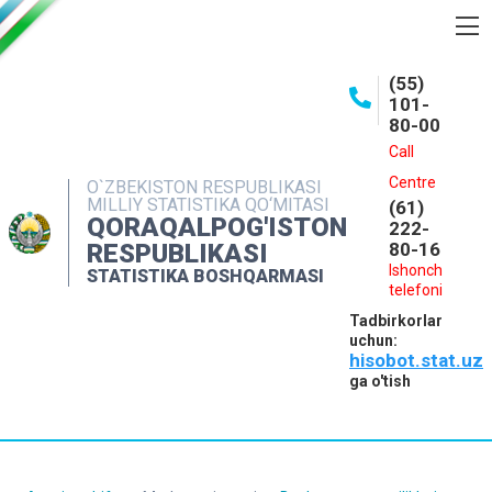
BOSHQARMA HAQIDA
(55)
101-
OCHIQ MA'LUMOTLAR
80-00
NASHRLAR
Call
Centre
O`ZBEKISTON RESPUBLIKASI
INTERAKTIV XIZMATLAR
MILLIY STATISTIKA QO‘MITASI
(61)
QORAQALPOG'ISTON
MATBUOT XIZMATI
222-
RESPUBLIKASI
80-16
MUROJAATLAR
Ishonch
STATISTIKA BOSHQARMASI
telefoni
KONTAKTLAR
Tadbirkorlar
uchun:
hisobot.stat.uz
ga o'tish