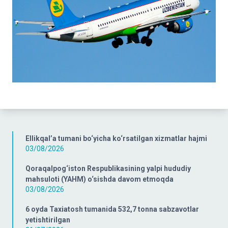
Ellikqal’a tumani bo‘yicha ko‘rsatilgan xizmatlar hajmi
03/08/2026
Qoraqalpog‘iston Respublikasining yalpi hududiy
mahsuloti (YAHM) o‘sishda davom etmoqda
03/08/2026
6 oyda Taxiatosh tumanida 532,7 tonna sabzavotlar
yetishtirilgan