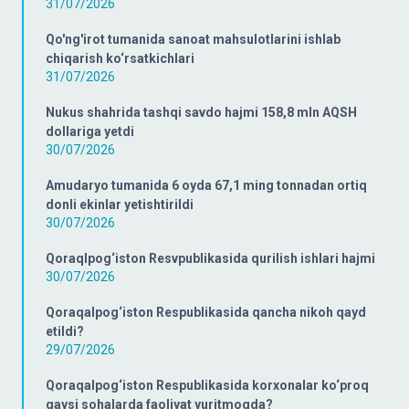
31/07/2026
Qo'ng'irot tumanida sanoat mahsulotlarini ishlab
chiqarish ko‘rsatkichlari
31/07/2026
Nukus shahrida tashqi savdo hajmi 158,8 mln AQSH
dollariga yetdi
30/07/2026
Amudaryo tumanida 6 oyda 67,1 ming tonnadan ortiq
donli ekinlar yetishtirildi
30/07/2026
Qoraqlpog‘iston Resvpublikasida qurilish ishlari hajmi
30/07/2026
Qoraqalpog‘iston Respublikasida qancha nikoh qayd
etildi?
29/07/2026
Qoraqalpog‘iston Respublikasida korxonalar ko‘proq
qaysi sohalarda faoliyat yuritmoqda?