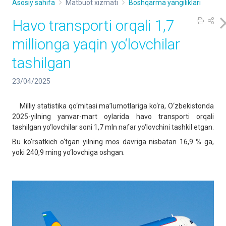
Asosiy sahifa
Matbuot xizmati
Boshqarma yangiliklari
Havo transporti orqali 1,7
millionga yaqin yo‘lovchilar
tashilgan
23/04/2025
Milliy statistika qo‘mitasi ma’lumotlariga ko‘ra, O‘zbekistonda
2025-yilning yanvar-mart oylarida havo transporti orqali
tashilgan yo‘lovchilar soni 1,7 mln nafar yo‘lovchini tashkil etgan.
Bu ko‘rsatkich o‘tgan yilning mos davriga nisbatan 16,9 % ga,
yoki 240,9 ming yo‘lovchiga oshgan.