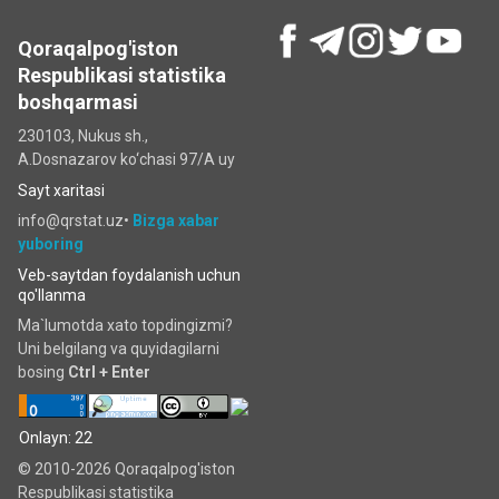
Qoraqalpog'iston
Respublikasi statistika
boshqarmasi
230103, Nukus sh.,
A.Dosnazarov ko‘chаsi 97/A uy
Sayt xaritasi
info@qrstat.uz•
Bizga xabar
yuboring
Veb-saytdan foydalanish uchun
qo'llanma
Ma`lumotda xato topdingizmi?
Uni belgilang va quyidagilarni
bosing
Ctrl + Enter
Onlayn: 22
© 2010-2026 Qoraqalpog'iston
Respublikasi statistika