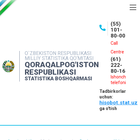
BOSHQARMA HAQIDA
(55)
101-
OCHIQ MA'LUMOTLAR
80-00
NASHRLAR
Call
Centre
O`ZBEKISTON RESPUBLIKASI
INTERAKTIV XIZMATLAR
MILLIY STATISTIKA QO‘MITASI
(61)
QORAQALPOG'ISTON
MATBUOT XIZMATI
222-
RESPUBLIKASI
80-16
MUROJAATLAR
Ishonch
STATISTIKA BOSHQARMASI
telefoni
KONTAKTLAR
Tadbirkorlar
uchun:
hisobot.stat.uz
ga o'tish