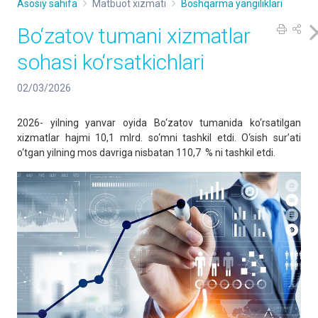
Asosiy sahifa
Matbuot xizmati
Boshqarma yangiliklari
Bo‘zatov tumani xizmatlar
sohasi ko‘rsatkichlari
02/03/2026
2026- yilning yanvar oyida Bo‘zatov tumanida ko‘rsatilgan
xizmatlar hajmi 10,1 mlrd. so‘mni tashkil etdi. O‘sish sur’ati
o‘tgan yilning mos davriga nisbatan 110,7 % ni tashkil etdi.