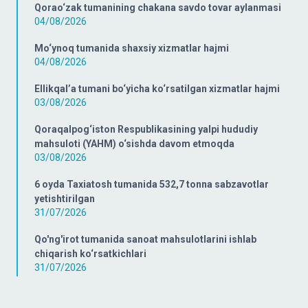
Qorao‘zak tumanining chakana savdo tovar aylanmasi
04/08/2026
Mo‘ynoq tumanida shaxsiy xizmatlar hajmi
04/08/2026
Ellikqal’a tumani bo‘yicha ko‘rsatilgan xizmatlar hajmi
03/08/2026
Qoraqalpog‘iston Respublikasining yalpi hududiy
mahsuloti (YAHM) o‘sishda davom etmoqda
03/08/2026
6 oyda Taxiatosh tumanida 532,7 tonna sabzavotlar
yetishtirilgan
31/07/2026
Qo'ng'irot tumanida sanoat mahsulotlarini ishlab
chiqarish ko‘rsatkichlari
31/07/2026