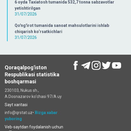
6 oyda Taxiatosh tumanida 532,7 tonna sabzavotlar
yetishtirilgan
31/07/2026
Qo'ng'irot tumanida sanoat mahsulotlarini ishlab
chiqarish ko‘rsatkichlari
31/07/2026
Qoraqalpog'iston
Respublikasi statistika
boshqarmasi
230103, Nukus sh.,
A.Dosnazarov ko‘chаsi 97/A uy
Sayt xaritasi
info@qrstat.uz•
Bizga xabar
yuboring
Veb-saytdan foydalanish uchun