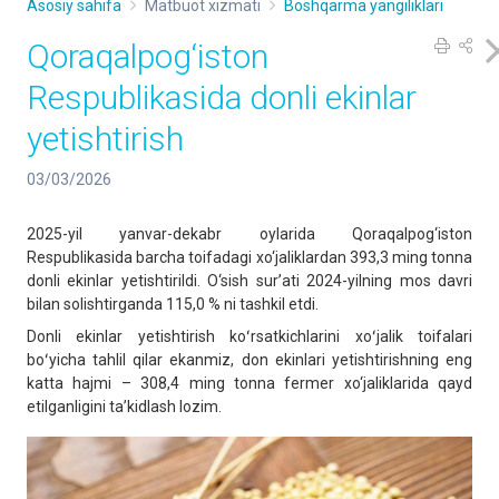
Asosiy sahifa
Matbuot xizmati
Boshqarma yangiliklari
Qoraqalpog‘iston
Respublikasida donli ekinlar
yetishtirish
03/03/2026
2025-yil yanvar-dekabr oylarida Qoraqalpog‘iston
Respublikasida barcha toifadagi xo‘jaliklardan 393,3 ming tonna
donli ekinlar yetishtirildi. O‘sish sur’ati 2024-yilning mos davri
bilan solishtirganda 115,0 % ni tashkil etdi.
Donli ekinlar yetishtirish koʻrsatkichlarini xoʻjalik toifalari
boʻyicha tahlil qilar ekanmiz, don ekinlari yetishtirishning eng
katta hajmi – 308,4 ming tonna fermer xo‘jaliklarida qayd
etilganligini taʼkidlash lozim.