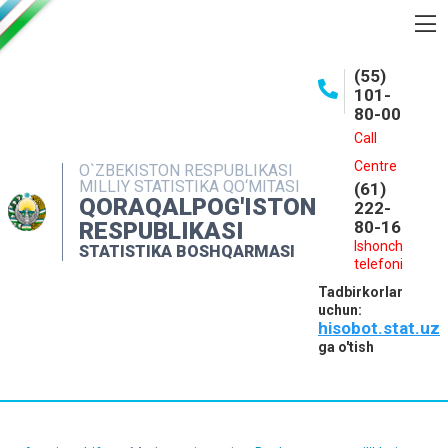
BOSHQARMA HAQIDA
(55)
101-
OCHIQ MA'LUMOTLAR
80-00
NASHRLAR
Call
Centre
O`ZBEKISTON RESPUBLIKASI
INTERAKTIV XIZMATLAR
MILLIY STATISTIKA QO‘MITASI
(61)
QORAQALPOG'ISTON
MATBUOT XIZMATI
222-
RESPUBLIKASI
80-16
MUROJAATLAR
Ishonch
STATISTIKA BOSHQARMASI
telefoni
KONTAKTLAR
Tadbirkorlar
uchun:
hisobot.stat.uz
ga o'tish