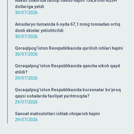
Nukus shahrida tashqi savdo hajmi 158,8 mln AQSH
dollariga yetdi
30/07/2026
Amudaryo tumanida 6 oyda 67,1 ming tonnadan ortiq
donli ekinlar yetishtirildi
30/07/2026
Qoraqlpog‘iston Resvpublikasida qurilish ishlari hajmi
30/07/2026
Qoraqalpog‘iston Respublikasida qancha nikoh qayd
etildi?
29/07/2026
Qoraqalpog‘iston Respublikasida korxonalar ko‘proq
qaysi sohalarda faoliyat yuritmoqda?
29/07/2026
Sanoat mahsulotlari ishlab chiqarish hajmi
29/07/2026