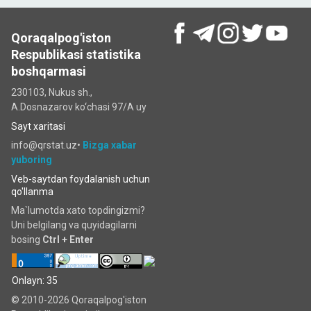
Qoraqalpog'iston
Respublikasi statistika
boshqarmasi
230103, Nukus sh.,
A.Dosnazarov ko‘chаsi 97/A uy
Sayt xaritasi
info@qrstat.uz•
Bizga xabar
yuboring
Veb-saytdan foydalanish uchun
qo'llanma
Ma`lumotda xato topdingizmi?
Uni belgilang va quyidagilarni
bosing
Ctrl + Enter
Onlayn: 35
© 2010-2026 Qoraqalpog'iston