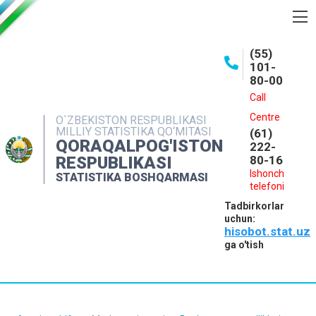
BOSHQARMA HAQIDA
(55)
101-
OCHIQ MA'LUMOTLAR
80-00
NASHRLAR
Call
Centre
O`ZBEKISTON RESPUBLIKASI
INTERAKTIV XIZMATLAR
MILLIY STATISTIKA QO‘MITASI
(61)
QORAQALPOG'ISTON
MATBUOT XIZMATI
222-
RESPUBLIKASI
80-16
MUROJAATLAR
Ishonch
STATISTIKA BOSHQARMASI
telefoni
KONTAKTLAR
Tadbirkorlar
uchun:
hisobot.stat.uz
ga o'tish