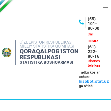
BOSHQARMA HAQIDA
(55)
101-
OCHIQ MA'LUMOTLAR
80-00
NASHRLAR
Call
Centre
O`ZBEKISTON RESPUBLIKASI
INTERAKTIV XIZMATLAR
MILLIY STATISTIKA QO‘MITASI
(61)
QORAQALPOG'ISTON
MATBUOT XIZMATI
222-
RESPUBLIKASI
80-16
MUROJAATLAR
Ishonch
STATISTIKA BOSHQARMASI
telefoni
KONTAKTLAR
Tadbirkorlar
uchun:
hisobot.stat.uz
ga o'tish