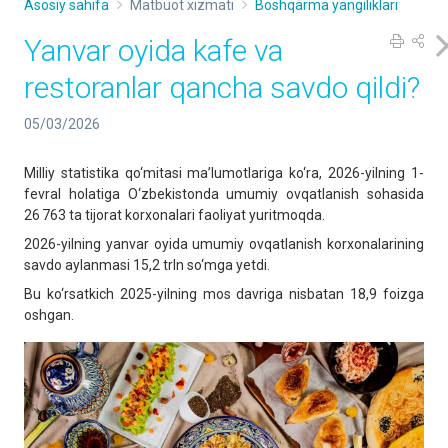
Asosiy sahifa
Matbuot xizmati
Boshqarma yangiliklari
Yanvar oyida kafe va
restoranlar qancha savdo qildi?
05/03/2026
Milliy statistika qo‘mitasi ma’lumotlariga ko‘ra, 2026-yilning 1-
fevral holatiga O‘zbekistonda umumiy ovqatlanish sohasida
26 763 ta tijorat korxonalari faoliyat yuritmoqda.
2026-yilning yanvar oyida umumiy ovqatlanish korxonalarining
savdo aylanmasi 15,2 trln so‘mga yetdi.
Bu ko‘rsatkich 2025-yilning mos davriga nisbatan 18,9 foizga
oshgan.