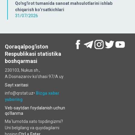
Qo'ng'irot tumanida sanoat mahsulotlarini ishlab
chiqarish ko‘rsatkichlari
31/07/2026
Qoraqalpog'iston
Respublikasi statistika
boshqarmasi
230103, Nukus sh.,
A.Dosnazarov ko‘chаsi 97/A uy
Sayt xaritasi
info@qrstat.uz•
Bizga xabar
yuboring
Veb-saytdan foydalanish uchun
qo'llanma
Ma`lumotda xato topdingizmi?
Uni belgilang va quyidagilarni
bosing
Ctrl + Enter