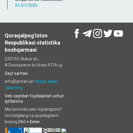
31/07/2026
Qoraqalpog'iston
Respublikasi statistika
boshqarmasi
230103, Nukus sh.,
A.Dosnazarov ko‘chаsi 97/A uy
Sayt xaritasi
info@qrstat.uz•
Bizga xabar
yuboring
Veb-saytdan foydalanish uchun
qo'llanma
Ma`lumotda xato topdingizmi?
Uni belgilang va quyidagilarni
bosing
Ctrl + Enter