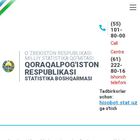
BOSHQARMA HAQIDA
(55)
101-
OCHIQ MA'LUMOTLAR
80-00
NASHRLAR
Call
Centre
O`ZBEKISTON RESPUBLIKASI
INTERAKTIV XIZMATLAR
MILLIY STATISTIKA QO‘MITASI
(61)
QORAQALPOG'ISTON
MATBUOT XIZMATI
222-
RESPUBLIKASI
80-16
MUROJAATLAR
Ishonch
STATISTIKA BOSHQARMASI
telefoni
KONTAKTLAR
Tadbirkorlar
uchun:
hisobot.stat.uz
ga o'tish