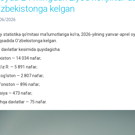
‘zbekistonga kelgan
06/2026
liy statistika qo‘mitasi ma’lumotlariga ko‘ra, 2026-yilning yanvar-aprel o
sadida O‘zbekistonga kelgan.
r davlatlar kesimida quyidagicha:
ikiston — 14 034 nafar;
‘iz R. — 5 891 nafar;
og‘iston — 2 807 nafar;
‘oniston — 896 nafar;
siya — 473 nafar;
hqa davlatlar — 75 nafar.