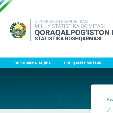
O`ZBEKISTON RESPUBLIKASI
MILLIY STATISTIKA QO‘MITASI
QORAQALPOG'ISTON 
STATISTIKA BOSHQARMASI
BOSHQARMA HAQIDA
OCHIQ MA'LUMOTLAR
Aso
4