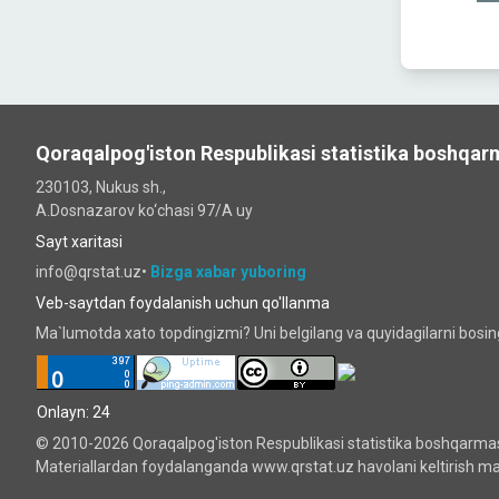
Qoraqalpog'iston Respublikasi statistika boshqar
230103, Nukus sh.,
A.Dosnazarov ko‘chаsi 97/A uy
Sayt xaritasi
info@qrstat.uz•
Bizga xabar yuboring
Veb-saytdan foydalanish uchun qo'llanma
Ma`lumotda xato topdingizmi? Uni belgilang va quyidagilarni bosi
Onlayn: 24
© 2010-2026 Qoraqalpog'iston Respublikasi statistika boshqarma
Materiallardan foydalanganda www.qrstat.uz havolani keltirish maj