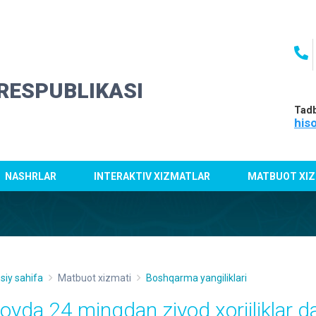
RESPUBLIKASI
Tadb
his
NASHRLAR
INTERAKTIV XIZMATLAR
MATBUOT XIZ
siy sahifa
Matbuot xizmati
Boshqarma yangiliklari
 oyda 24 mingdan ziyod xorijliklar 