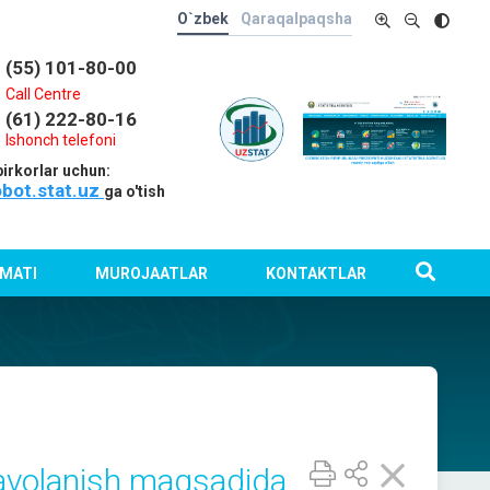
O`zbek
Qaraqalpaqsha
(55) 101-80-00
Call Centre
(61) 222-80-16
Ishonch telefoni
irkorlar uchun:
obot.stat.uz
ga o'tish
MATI
MUROJAATLAR
KONTAKTLAR
davolanish maqsadida