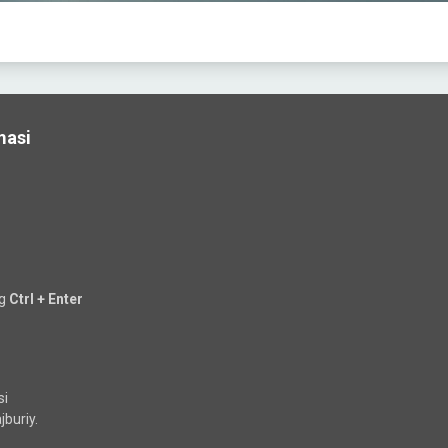
masi
ng
Ctrl + Enter
si
buriy.