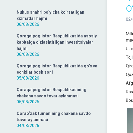
O
Nukus shahri bo‘yicha ko‘rsatilgan
xizmatlar hajmi
02/
06/08/2026
Mil
Qoraqalpog‘iston Respublikasida asosiy
maq
kapitalga o‘zlashtirilgan investitsiyalar
hajmi
Ula
06/08/2026
Toj
Qoraqalpog‘iston Respublikasida qo‘y va
Qirg
echkilar bosh soni
Qoz
05/08/2026
Afg
Qoraqalpog‘iston Respublikasining
Ros
chakana savdo tovar aylanmasi
Bos
05/08/2026
Qorao‘zak tumanining chakana savdo
tovar aylanmasi
04/08/2026