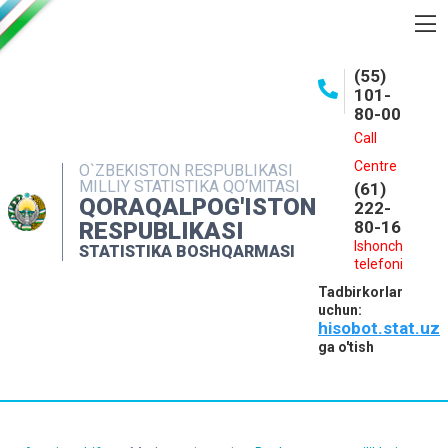
BOSHQARMA HAQIDA
(55)
101-
OCHIQ MA'LUMOTLAR
80-00
NASHRLAR
Call
Centre
O`ZBEKISTON RESPUBLIKASI
INTERAKTIV XIZMATLAR
MILLIY STATISTIKA QO‘MITASI
(61)
QORAQALPOG'ISTON
MATBUOT XIZMATI
222-
RESPUBLIKASI
80-16
MUROJAATLAR
Ishonch
STATISTIKA BOSHQARMASI
telefoni
KONTAKTLAR
Tadbirkorlar
uchun:
hisobot.stat.uz
ga o'tish