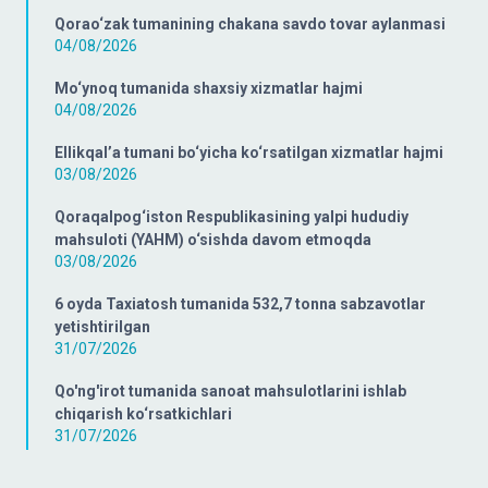
Qorao‘zak tumanining chakana savdo tovar aylanmasi
04/08/2026
Mo‘ynoq tumanida shaxsiy xizmatlar hajmi
04/08/2026
Ellikqal’a tumani bo‘yicha ko‘rsatilgan xizmatlar hajmi
03/08/2026
Qoraqalpog‘iston Respublikasining yalpi hududiy
mahsuloti (YAHM) o‘sishda davom etmoqda
03/08/2026
6 oyda Taxiatosh tumanida 532,7 tonna sabzavotlar
yetishtirilgan
31/07/2026
Qo'ng'irot tumanida sanoat mahsulotlarini ishlab
chiqarish ko‘rsatkichlari
31/07/2026