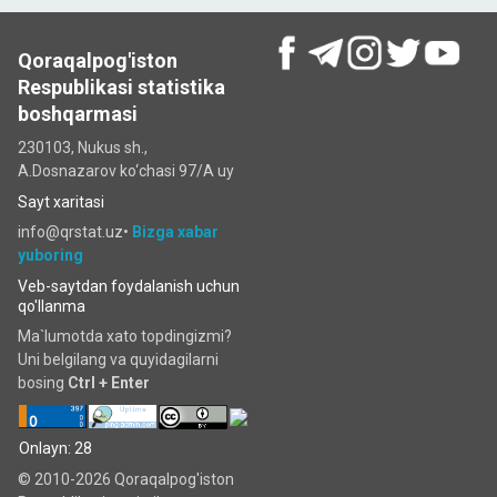
Qoraqalpog'iston
Respublikasi statistika
boshqarmasi
230103, Nukus sh.,
A.Dosnazarov ko‘chаsi 97/A uy
Sayt xaritasi
info@qrstat.uz•
Bizga xabar
yuboring
Veb-saytdan foydalanish uchun
qo'llanma
Ma`lumotda xato topdingizmi?
Uni belgilang va quyidagilarni
bosing
Ctrl + Enter
Onlayn: 28
© 2010-2026 Qoraqalpog'iston