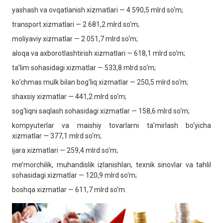
yashash va ovqatlanish xizmatlari — 4 590,5 mlrd so‘m;
transport xizmatlari — 2 681,2 mlrd so‘m;
moliyaviy xizmatlar — 2 051,7 mlrd so‘m;
aloqa va axborotlashtirish xizmatlari — 618,1 mlrd so‘m;
ta’lim sohasidagi xizmatlar — 533,8 mlrd so‘m;
ko‘chmas mulk bilan bog‘liq xizmatlar — 250,5 mlrd so‘m;
shaxsiy xizmatlar — 441,2 mlrd so‘m;
sog‘liqni saqlash sohasidagi xizmatlar — 158,6 mlrd so‘m;
kompyuterlar va maishiy tovarlarni ta’mirlash bo‘yicha
xizmatlar — 377,1 mlrd so‘m;
ijara xizmatlari — 259,4 mlrd so‘m;
me’morchilik, muhandislik izlanishlari, texnik sinovlar va tahlil
sohasidagi xizmatlar — 120,9 mlrd so‘m;
boshqa xizmatlar — 611,7 mlrd so‘m.