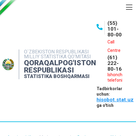
BOSHQARMA HAQIDA
(55)
101-
OCHIQ MA'LUMOTLAR
80-00
NASHRLAR
Call
Centre
O`ZBEKISTON RESPUBLIKASI
INTERAKTIV XIZMATLAR
MILLIY STATISTIKA QO‘MITASI
(61)
QORAQALPOG'ISTON
MATBUOT XIZMATI
222-
RESPUBLIKASI
80-16
MUROJAATLAR
Ishonch
STATISTIKA BOSHQARMASI
telefoni
KONTAKTLAR
Tadbirkorlar
uchun:
hisobot.stat.uz
ga o'tish