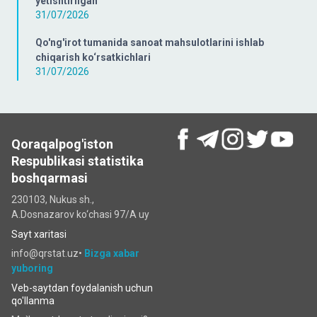
yetishtirilgan
31/07/2026
Qo'ng'irot tumanida sanoat mahsulotlarini ishlab
chiqarish ko‘rsatkichlari
31/07/2026
Qoraqalpog'iston
Respublikasi statistika
boshqarmasi
230103, Nukus sh.,
A.Dosnazarov ko‘chаsi 97/A uy
Sayt xaritasi
info@qrstat.uz•
Bizga xabar
yuboring
Veb-saytdan foydalanish uchun
qo'llanma