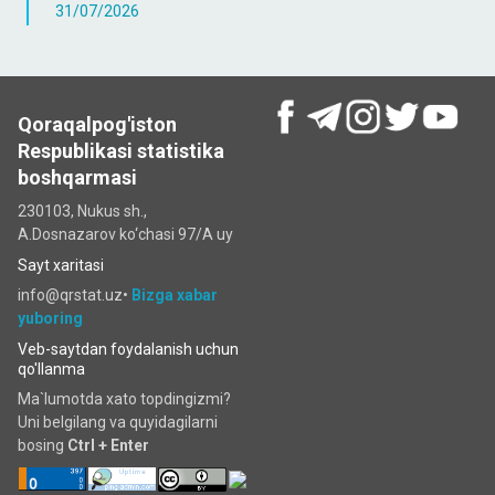
31/07/2026
Qoraqalpog'iston
Respublikasi statistika
boshqarmasi
230103, Nukus sh.,
A.Dosnazarov ko‘chаsi 97/A uy
Sayt xaritasi
info@qrstat.uz•
Bizga xabar
yuboring
Veb-saytdan foydalanish uchun
qo'llanma
Ma`lumotda xato topdingizmi?
Uni belgilang va quyidagilarni
bosing
Ctrl + Enter