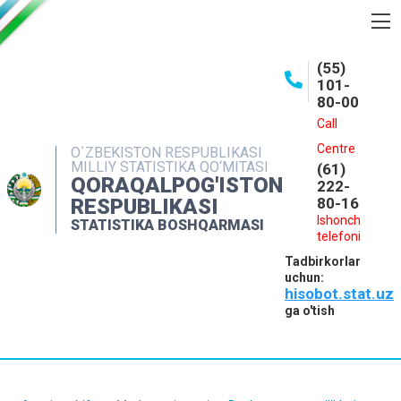
BOSHQARMA HAQIDA
(55)
101-
OCHIQ MA'LUMOTLAR
80-00
NASHRLAR
Call
Centre
O`ZBEKISTON RESPUBLIKASI
INTERAKTIV XIZMATLAR
MILLIY STATISTIKA QO‘MITASI
(61)
QORAQALPOG'ISTON
MATBUOT XIZMATI
222-
RESPUBLIKASI
80-16
MUROJAATLAR
Ishonch
STATISTIKA BOSHQARMASI
telefoni
KONTAKTLAR
Tadbirkorlar
uchun:
hisobot.stat.uz
ga o'tish