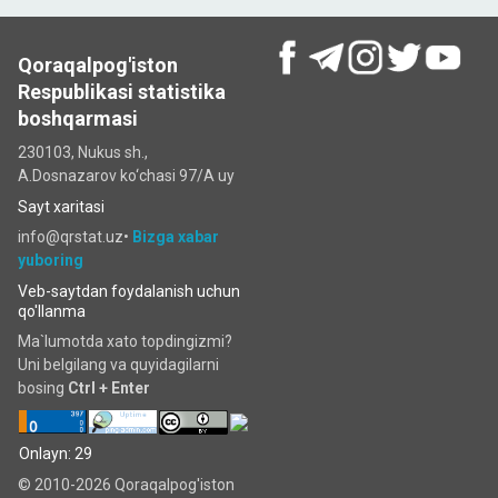
Qoraqalpog'iston
Respublikasi statistika
boshqarmasi
230103, Nukus sh.,
A.Dosnazarov ko‘chаsi 97/A uy
Sayt xaritasi
info@qrstat.uz•
Bizga xabar
yuboring
Veb-saytdan foydalanish uchun
qo'llanma
Ma`lumotda xato topdingizmi?
Uni belgilang va quyidagilarni
bosing
Ctrl + Enter
Onlayn: 29
© 2010-2026 Qoraqalpog'iston