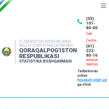
BOSHQARMA HAQIDA
(55)
101-
OCHIQ MA'LUMOTLAR
80-00
NASHRLAR
Call
Centre
O`ZBEKISTON RESPUBLIKASI
INTERAKTIV XIZMATLAR
MILLIY STATISTIKA QO‘MITASI
(61)
QORAQALPOG'ISTON
MATBUOT XIZMATI
222-
RESPUBLIKASI
80-16
MUROJAATLAR
Ishonch
STATISTIKA BOSHQARMASI
telefoni
KONTAKTLAR
Tadbirkorlar
uchun:
hisobot.stat.uz
ga o'tish