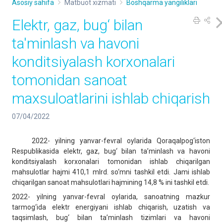
Asosiy sahifa
Matbuot xizmati
Boshqarma yangiliklari
Elektr, gaz, bug‘ bilan
ta'minlash va havoni
konditsiyalash korxonalari
tomonidan sanoat
maxsuloatlarini ishlab chiqarish
07/04/2022
2022- yilning yanvar-fevral oylarida Qoraqalpog‘iston
Respublikasida elektr, gaz, bug‘ bilan ta’minlash va havoni
konditsiyalash korxonalari tomonidan ishlab chiqarilgan
mahsulotlar hajmi 410,1 mlrd. so‘mni tashkil etdi. Jami ishlab
chiqarilgan sanoat mahsulotlari hajmining 14,8 % ini tashkil etdi.
2022- yilning yanvar-fevral oylarida, sanoatning mazkur
tarmog‘ida elektr energiyani ishlab chiqarish, uzatish va
taqsimlash, bug‘ bilan ta’minlash tizimlari va havoni