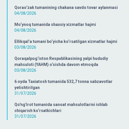
Qorao‘zak tumanining chakana savdo tovar aylanmasi
04/08/2026
Mo‘ynoq tumanida shaxsiy xizmatlar hajmi
04/08/2026
Ellikqal’a tumani bo‘yicha ko‘rsatilgan xizmatlar hajmi
03/08/2026
Qoraqalpog‘iston Respublikasining yalpi hududiy
mahsuloti (YAHM) o‘sishda davom etmoqda
03/08/2026
6 oyda Taxiatosh tumanida 532,7 tonna sabzavotlar
yetishtirilgan
31/07/2026
Qo'ng'irot tumanida sanoat mahsulotlarini ishlab
chiqarish ko‘rsatkichlari
31/07/2026