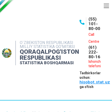
BOSHQARMA HAQIDA
(55)
101-
OCHIQ MA'LUMOTLAR
80-00
NASHRLAR
Call
Centre
O`ZBEKISTON RESPUBLIKASI
INTERAKTIV XIZMATLAR
MILLIY STATISTIKA QO‘MITASI
(61)
QORAQALPOG'ISTON
MATBUOT XIZMATI
222-
RESPUBLIKASI
80-16
MUROJAATLAR
Ishonch
STATISTIKA BOSHQARMASI
telefoni
KONTAKTLAR
Tadbirkorlar
uchun:
hisobot.stat.uz
ga o'tish