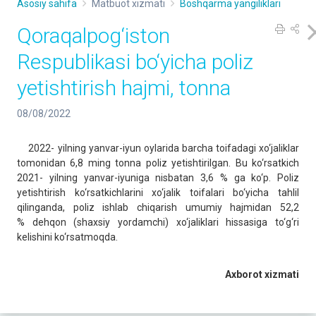
Asosiy sahifa
Matbuot xizmati
Boshqarma yangiliklari
Qoraqalpog‘iston
Respublikasi bo‘yicha poliz
yetishtirish hajmi, tonna
08/08/2022
2022- yilning yanvar-iyun oylarida barcha toifadagi xo‘jaliklar
tomonidan 6,8 ming tonna poliz yetishtirilgan. Bu ko‘rsatkich
2021- yilning yanvar-iyuniga nisbatan 3,6 % ga ko‘p. Poliz
yetishtirish ko‘rsatkichlarini xo‘jalik toifalari bo‘yicha tahlil
qilinganda, poliz ishlab chiqarish umumiy hajmidan 52,2
% dehqon (shaxsiy yordamchi) xo‘jaliklari hissasiga to‘g‘ri
kelishini ko‘rsatmoqda.
Axborot xizmati