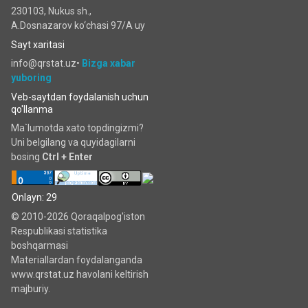
230103, Nukus sh.,
A.Dosnazarov ko‘chаsi 97/A uy
Sayt xaritasi
info@qrstat.uz•
Bizga xabar
yuboring
Veb-saytdan foydalanish uchun
qo'llanma
Ma`lumotda xato topdingizmi?
Uni belgilang va quyidagilarni
bosing
Ctrl + Enter
Onlayn: 29
© 2010-2026 Qoraqalpog'iston
Respublikasi statistika
boshqarmasi
Materiallardan foydalanganda
www.qrstat.uz havolani keltirish
majburiy.