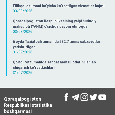
Ellikqal’a tumani bo‘yicha ko‘rsatilgan xizmatlar hajmi
03/08/2026
Qoraqalpog‘iston Respublikasining yalpi hududiy
mahsuloti (YAHM) o‘sishda davom etmoqda
03/08/2026
6 oyda Taxiatosh tumanida 532,7 tonna sabzavotlar
yetishtirilgan
31/07/2026
Qo'ng'irot tumanida sanoat mahsulotlarini ishlab
chiqarish ko‘rsatkichlari
31/07/2026
Qoraqalpog'iston
Respublikasi statistika
boshqarmasi