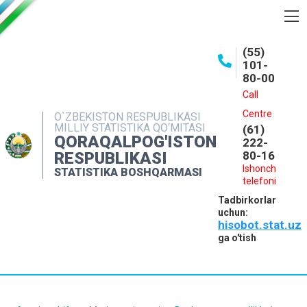
BOSHQARMA HAQIDA
(55)
101-
OCHIQ MA'LUMOTLAR
80-00
NASHRLAR
Call
Centre
O`ZBEKISTON RESPUBLIKASI
INTERAKTIV XIZMATLAR
MILLIY STATISTIKA QO‘MITASI
(61)
QORAQALPOG'ISTON
MATBUOT XIZMATI
222-
RESPUBLIKASI
80-16
MUROJAATLAR
Ishonch
STATISTIKA BOSHQARMASI
telefoni
KONTAKTLAR
Tadbirkorlar
uchun:
hisobot.stat.uz
ga o'tish