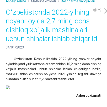
Asosiy sahifa
Matbuot xizmati
Boshqarma yangiliklari
Oʻzbekistonda 2022-yilning
noyabr oyida 2,7 ming dona
qishloq xoʻjalik mashinalari
uchun shinalar ishlab chiqarildi
04/01/2023
Oʻzbekiston Respublikasida 2022-yilning yanvar-noyabr
oylarida jami yirik korxonalar tomonidan 10,2 ming dona qishloq
xoʻjalik mashinalari uchun shinalar ishlab chiqarilgan boʻlib,
mazkur ishlab chiqarish boʻyicha 2021-yilning tegishli davriga
nisbatan oʻsish surʼati 2,2-martani tashkil etdi.
Axborot xizmati