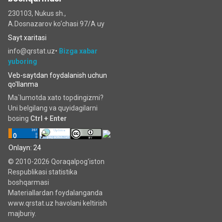
230103, Nukus sh.,
A.Dosnazarov ko‘chаsi 97/A uy
Sayt xaritasi
info@qrstat.uz•
Bizga xabar
yuboring
Veb-saytdan foydalanish uchun
qo'llanma
Ma`lumotda xato topdingizmi?
Uni belgilang va quyidagilarni
bosing
Ctrl + Enter
Onlayn: 24
© 2010-2026 Qoraqalpog'iston
Respublikasi statistika
boshqarmasi
Materiallardan foydalanganda
www.qrstat.uz havolani keltirish
majburiy.