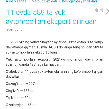
Asosiy sahifa
Matbuot xizmati
Boshqarma yangiliklari
11 oyda 589 ta yuk
avtomobillari eksport qilingan
05/01/2023
2022-yilning yanvar-noyabr oylarida Oʻzbekiston 8 ta xorijiy
davlatlarga qiymati 15 mln. AQSH dollariga teng boʻlgan 589 ta
yuk avtomobillarini eksport qilgan.
Yuk avtomobillari eksporti 2021-yilning mos davri bilan
solishtirilganda 137 taga kamaygan.
Oʻzbekiston 11 oyda yuk avtomobillarini eng koʻp eksport qilgan
davlatlar:
Qozogʻiston — 227 ta
Qirgʻiz R. — 138 ta
Tojikiston — 80 ta
Ozarbayjon — 66 ta