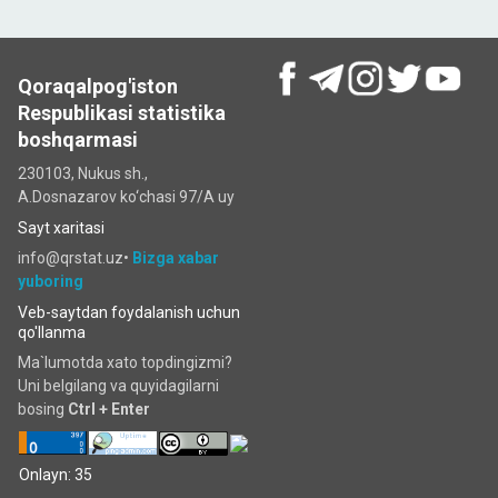
Qoraqalpog'iston
Respublikasi statistika
boshqarmasi
230103, Nukus sh.,
A.Dosnazarov ko‘chаsi 97/A uy
Sayt xaritasi
info@qrstat.uz•
Bizga xabar
yuboring
Veb-saytdan foydalanish uchun
qo'llanma
Ma`lumotda xato topdingizmi?
Uni belgilang va quyidagilarni
bosing
Ctrl + Enter
Onlayn: 35