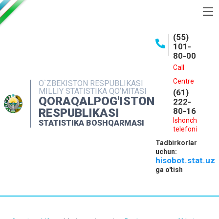
BOSHQARMA HAQIDA
(55)
101-
OCHIQ MA'LUMOTLAR
80-00
NASHRLAR
Call
Centre
O`ZBEKISTON RESPUBLIKASI
INTERAKTIV XIZMATLAR
MILLIY STATISTIKA QO‘MITASI
(61)
QORAQALPOG'ISTON
MATBUOT XIZMATI
222-
RESPUBLIKASI
80-16
MUROJAATLAR
Ishonch
STATISTIKA BOSHQARMASI
telefoni
KONTAKTLAR
Tadbirkorlar
uchun:
hisobot.stat.uz
ga o'tish