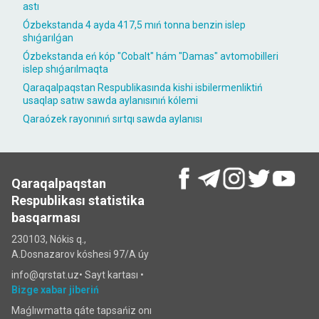
astı
Ózbekstanda 4 ayda 417,5 mıń tonna benzin islep
shıǵarılǵan
Ózbekstanda eń kóp "Cobalt" hám "Damas" avtomobilleri
islep shıǵarılmaqta
Qaraqalpaqstan Respublikasında kishi isbilermenliktiń
usaqlap satıw sawda aylanısınıń kólemi
Qaraózek rayonınıń sırtqı sawda aylanısı
Qaraqalpaqstan
Respublikası statistika
basqarması
230103, Nókis q.,
A.Dosnazarov kóshesi 97/A úy
info@qrstat.uz•
Sayt kartası
•
Bizge xabar jiberiń
Maǵlıwmatta qáte tapsańiz onı