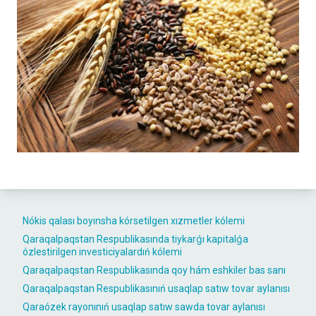
Nókis qalası boyınsha kórsetilgen xızmetler kólemi
Qaraqalpaqstan Respublikasında tiykarǵı kapitalǵa
ózlestirilgen investiciyalardıń kólemi
Qaraqalpaqstan Respublikasında qoy hám eshkiler bas sanı
Qaraqalpaqstan Respublikasınıń usaqlap satıw tovar aylanısı
Qaraózek rayonınıń usaqlap satıw sawda tovar aylanısı