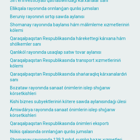
Sırt el investiciyası qatnasıwındaǵı kárxanalar sanı
Ellikqala rayonında orınlanǵan qurılıs jumısları
Beruniy rayonınıń sırtqı sawda aylanısı
Shomanay rayonında baylanıs hám málimleme xızmetleriniń
kólemi
Qaraqalpaqstan Respublikasında hárekettegi kárxana hám
shólkemler sanı
Qanlıkól rayonında usaqlap satıw tovar aylanısı
Qaraqalpaqstan Respublikasında transport xızmetleriniń
kólemi
Qaraqalpaqstan Respublikasında shańaraqlıq kárxanalardıń
sanı
Bozataw rayonında sanaat ónimlerin islep shıǵarıw
kórsetkishleri
Kishi biznes subyektleriniń kótere sawda aylanısındaǵı úlesi
Ámiwdárya rayonında sanaat ónimlerin islep shıǵarıw
kórsetkishleri
Qaraqalpaqstan Respublikasında ónimleri eksportı
Nókis qalasında orınlanǵan qurılıs jumısları
Shomanay rayonında 139,3 mlrd. sumlıq bazar xızmetleri