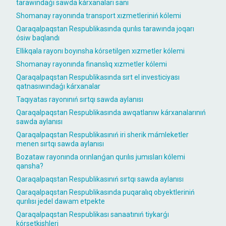
tarawındaǵı sawda kárxanaları sanı
Shomanay rayonında transport xızmetleriniń kólemi
Qaraqalpaqstan Respublikasında qurılıs tarawında joqarı
ósiw baqlandı
Ellikqala rayonı boyınsha kórsetilgen xızmetler kólemi
Shomanay rayonında finanslıq xızmetler kólemi
Qaraqalpaqstan Respublikasında sırt el investiciyası
qatnasıwındaǵı kárxanalar
Taqıyatas rayonınıń sırtqı sawda aylanısı
Qaraqalpaqstan Respublikasında awqatlanıw kárxanalarınıń
sawda aylanısı
Qaraqalpaqstan Respublikasınıń iri sherik mámleketler
menen sırtqı sawda aylanısı
Bozataw rayonında orınlanǵan qurılıs jumısları kólemi
qansha?
Qaraqalpaqstan Respublikasınıń sırtqı sawda aylanısı
Qaraqalpaqstan Respublikasında puqaralıq obyektleriniń
qurılısı jedel dawam etpekte
Qaraqalpaqstan Respublikası sanaatınıń tiykarǵı
kórsetkishleri