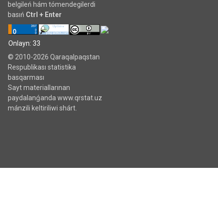
belgileń hám tómendegilerdi
basıń
Ctrl + Enter
Onlayn: 33
© 2010-2026 Qaraqalpaqstan
Respublikası statistika
basqarması
Sayt materiallarınan
paydalanǵanda www.qrstat.uz
mánzili keltiriliwi shárt.