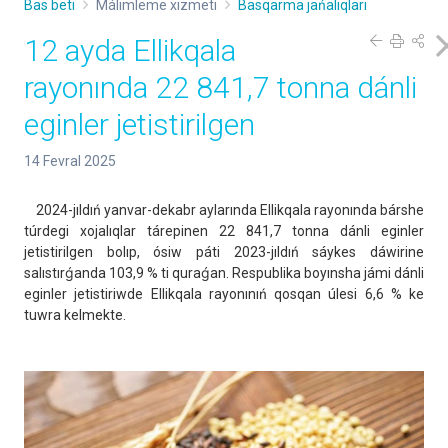
Bas beti
Málimleme xızmeti
Basqarma jańalıqları
12 ayda Ellikqala
rayonında 22 841,7 tonna dánli
eginler jetistirilgen
14 Fevral 2025
2024-jıldıń yanvar-dekabr aylarında Ellikqala rayonında bárshe
túrdegi xojalıqlar tárepinen 22 841,7 tonna dánli eginler
jetistirilgen bolıp, ósiw páti 2023-jıldıń sáykes dáwirine
salıstırǵanda 103,9 % ti quraǵan. Respublika boyınsha jámi dánli
eginler jetistiriwde Ellikqala rayonınıń qosqan úlesi 6,6 % ke
tuwra kelmekte.