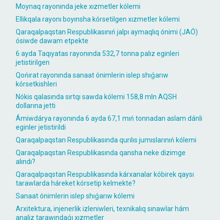
Moynaq rayonında jeke xızmetler kólemi
Ellikqala rayonı boyınsha kórsetilgen xızmetler kólemi
Qaraqalpaqstan Respublikasınıń jalpı aymaqlıq ónimi (JAÓ)
ósiwde dawam etpekte
6 ayda Taqıyatas rayonında 532,7 tonna palız eginleri
jetistirilgen
Qońırat rayonında sanaat ónimlerin islep shıǵarıw
kórsetkishleri
Nókis qalasında sırtqı sawda kólemi 158,8 mln AQSH
dollarına jetti
Ámiwdárya rayonında 6 ayda 67,1 mıń tonnadan aslam dánli
eginler jetistirildi
Qaraqalpaqstan Respublikasında qurılıs jumıslarınıń kólemi
Qaraqalpaqstan Respublikasında qansha neke dizimge
alındı?
Qaraqalpaqstan Respublikasında kárxanalar kóbirek qaysı
tarawlarda háreket kórsetip kelmekte?
Sanaat ónimlerin islep shıǵarıw kólemi
Arxitektura, injenerlik izleniwleri, texnikalıq sınawlar hám
analiz tarawındaǵı xızmetler