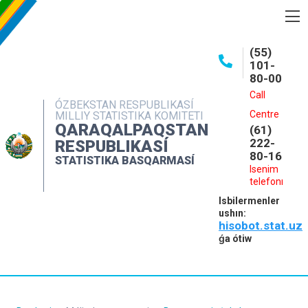
BASQARMA HAQQINDA
(55)
101-
ASHIQ MAǴLIWMATLAR
80-00
BASPALAR
Call
ÓZBEKSTAN RESPUBLIKASÍ
Centre
MILLIY STATISTIKA KOMITETI
INTERAKTIV XIZMETLER
QARAQALPAQSTAN
(61)
MÁLIMLEME XIZMETI
222-
RESPUBLIKASÍ
80-16
STATISTIKA BASQARMASÍ
MÚRÁJAATLAR
Isenim
telefonı
KONTAKTLAR
Isbilermenler
ushın:
hisobot.stat.uz
ǵa ótiw