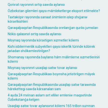
Qońırat rayonınıń sırtqı sawda aylanısı
Ózbekstan gilemleri qaysı mámleketlerge eksport etilmekte?
Taxtakópir rayonında sanaat ónimlerin islep shıǵarıw
kórsetkishleri
Qaraqalpaqstan Respublikasında orınlanǵan qurılıs jumısları
Nókis qalasınıń sırtqı sawda aylanısı
Moynaq rayonında kórsetigen xızmetler kólemi
Kishi isbilermenlik subyektleri qaysı iskerlik túrinde kóbirek
jańadan shólkemlestirilgen?
Shomanay rayonında baylanıs hám málimleme xızmetleriniń
kólemi
Moynaq rayonınıń usaqlap satıw tovar aylanısı
Qaraqalpaqstan Respublikası boyınsha jetistirilgen máyek
kólemi
Qaraqalpaqstan Respublikasında usaqlap satıw tarawında
hárekettegi sawda kárxanaları sanı
4 ayda 24 mıńnan aslam sırt elliler emleniw maqsetinde
Ózbekstanǵa kelgen
Usaqlap satıw tovar aylanısınıń kólemi 165 trillion sumnan