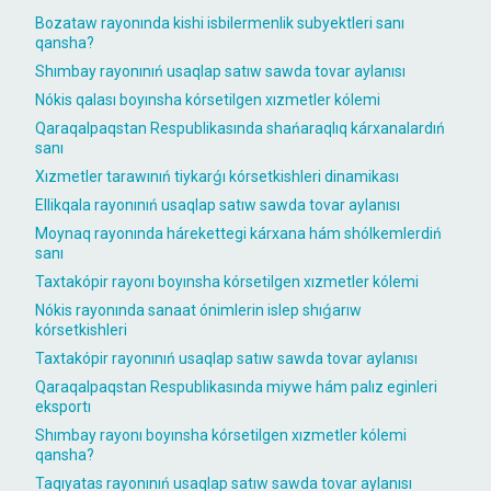
Bozataw rayonında kishi isbilermenlik subyektleri sanı
qansha?
Shımbay rayonınıń usaqlap satıw sawda tovar aylanısı
Nókis qalası boyınsha kórsetilgen xızmetler kólemi
Qaraqalpaqstan Respublikasında shańaraqlıq kárxanalardıń
sanı
Xızmetler tarawınıń tiykarǵı kórsetkishleri dinamikası
Ellikqala rayonınıń usaqlap satıw sawda tovar aylanısı
Moynaq rayonında hárekettegi kárxana hám shólkemlerdiń
sanı
Taxtakópir rayonı boyınsha kórsetilgen xızmetler kólemi
Nókis rayonında sanaat ónimlerin islep shıǵarıw
kórsetkishleri
Taxtakópir rayonınıń usaqlap satıw sawda tovar aylanısı
Qaraqalpaqstan Respublikasında miywe hám palız eginleri
eksportı
Shımbay rayonı boyınsha kórsetilgen xızmetler kólemi
qansha?
Taqıyatas rayonınıń usaqlap satıw sawda tovar aylanısı