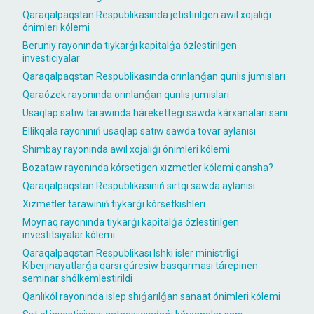
Qaraqalpaqstan Respublikasında jetistirilgen awıl xojalıǵı
ónimleri kólemi
Beruniy rayonında tiykarǵı kapitalǵa ózlestirilgen
investiciyalar
Qaraqalpaqstan Respublikasında orınlanǵan qurılıs jumısları
Qaraózek rayonında orınlanǵan qurılıs jumısları
Usaqlap satıw tarawında hárekettegi sawda kárxanaları sanı
Ellikqala rayonınıń usaqlap satıw sawda tovar aylanısı
Shımbay rayonında awıl xojalıǵı ónimleri kólemi
Bozataw rayonında kórsetigen xızmetler kólemi qansha?
Qaraqalpaqstan Respublikasınıń sırtqı sawda aylanısı
Xızmetler tarawınıń tiykarǵı kórsetkishleri
Moynaq rayonında tiykarǵı kapitalǵa ózlestirilgen
investitsiyalar kólemi
Qaraqalpaqstan Respublikası Ishki isler ministrligi
Kiberjınayatlarǵa qarsı gúresiw basqarması tárepinen
seminar shólkemlestirildi
Qanlıkól rayonında islep shıǵarılǵan sanaat ónimleri kólemi