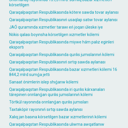
kórsetilgen
Qaraqalpaqstan Respublikasında kótere sawda tovar aylanısı
Qaraqalpaqstan Respublikasınıń usaqlap satıw tovar aylanısı
JAÓ quramında xızmetler tarawı eń joqarı úleske iye
Nókis qalası boyınsha kórsetilgen xızmetler kólemi
Qaraqalpaqstan Respublikasında miywe hám palız eginleri
eksportı
Qaraqalpaqstan Respublikasında qurılıs jumıslarınıń kólemi
Qaraqalpaqstan Respublikasınıń sırtqı sawda aylanası
Qaraqalpaqstan Respublikasında bazar xızmetleri kólemi 16
844,2 mlrd sumǵa jetti
Sanaat ónimlerin islep shıǵarıw kólemi
Qaraqalpaqstan Respublikasında iri qurılıs kárxanaları
tárepinen orınlanǵan qurılıs jumıslarınıń kólemi
Tórtkúl rayonında orınlanǵan qurılıs jumısları
Taxtakópir rayonınıń sırtqı sawda aylanısı
Xalıq jan basına kórsetilgen bazar xızmetleriniń kólemi
Qaraqalpaqstan Respublikasında ulıwma awqatlanıw