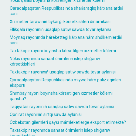
Nókis qalası boyınsha kórsetilgen xızmetler kólemi
Qaraqalpaqstan Respublikasında shańaraqlıq kárxanalardıń
sanı
Xızmetler tarawınıń tiykarǵı kórsetkishleri dinamikası
Ellikqala rayonınıń usaqlap satıw sawda tovar aylanısı
Moynaq rayonında hárekettegi kárxana hám shólkemlerdiń
sanı
Taxtakópir rayonı boyınsha kórsetilgen xızmetler kólemi
Nókis rayonında sanaat ónimlerin islep shıǵarıw
kórsetkishleri
Taxtakópir rayonınıń usaqlap satıw sawda tovar aylanısı
Qaraqalpaqstan Respublikasında miywe hám palız eginleri
eksportı
Shımbay rayonı boyınsha kórsetilgen xızmetler kólemi
qansha?
Taqıyatas rayonınıń usaqlap satıw sawda tovar aylanısı
Qońırat rayonınıń sırtqı sawda aylanısı
Ózbekstan gilemleri qaysı mámleketlerge eksport etilmekte?
Taxtakópir rayonında sanaat ónimlerin islep shıǵarıw
kórsetkishleri