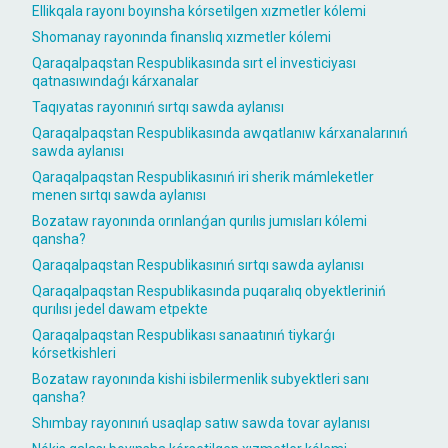
Ellikqala rayonı boyınsha kórsetilgen xızmetler kólemi
Shomanay rayonında finanslıq xızmetler kólemi
Qaraqalpaqstan Respublikasında sırt el investiciyası
qatnasıwındaǵı kárxanalar
Taqıyatas rayonınıń sırtqı sawda aylanısı
Qaraqalpaqstan Respublikasında awqatlanıw kárxanalarınıń
sawda aylanısı
Qaraqalpaqstan Respublikasınıń iri sherik mámleketler
menen sırtqı sawda aylanısı
Bozataw rayonında orınlanǵan qurılıs jumısları kólemi
qansha?
Qaraqalpaqstan Respublikasınıń sırtqı sawda aylanısı
Qaraqalpaqstan Respublikasında puqaralıq obyektleriniń
qurılısı jedel dawam etpekte
Qaraqalpaqstan Respublikası sanaatınıń tiykarǵı
kórsetkishleri
Bozataw rayonında kishi isbilermenlik subyektleri sanı
qansha?
Shımbay rayonınıń usaqlap satıw sawda tovar aylanısı