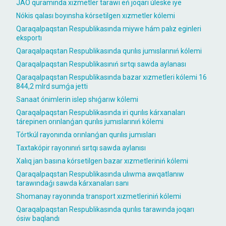
JAÓ quramında xızmetler tarawı eń joqarı úleske iye
Nókis qalası boyınsha kórsetilgen xızmetler kólemi
Qaraqalpaqstan Respublikasında miywe hám palız eginleri
eksportı
Qaraqalpaqstan Respublikasında qurılıs jumıslarınıń kólemi
Qaraqalpaqstan Respublikasınıń sırtqı sawda aylanası
Qaraqalpaqstan Respublikasında bazar xızmetleri kólemi 16
844,2 mlrd sumǵa jetti
Sanaat ónimlerin islep shıǵarıw kólemi
Qaraqalpaqstan Respublikasında iri qurılıs kárxanaları
tárepinen orınlanǵan qurılıs jumıslarınıń kólemi
Tórtkúl rayonında orınlanǵan qurılıs jumısları
Taxtakópir rayonınıń sırtqı sawda aylanısı
Xalıq jan basına kórsetilgen bazar xızmetleriniń kólemi
Qaraqalpaqstan Respublikasında ulıwma awqatlanıw
tarawındaǵı sawda kárxanaları sanı
Shomanay rayonında transport xızmetleriniń kólemi
Qaraqalpaqstan Respublikasında qurılıs tarawında joqarı
ósiw baqlandı