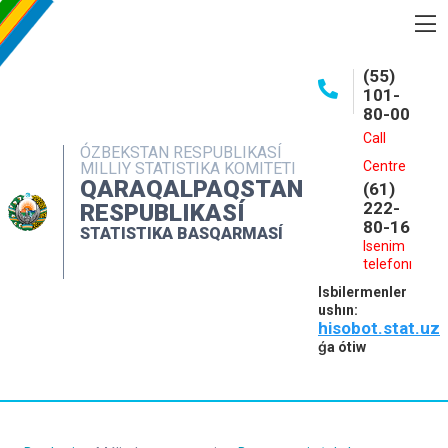
BASQARMA HAQQINDA
(55)
101-
ASHIQ MAǴLIWMATLAR
80-00
BASPALAR
Call
ÓZBEKSTAN RESPUBLIKASÍ
Centre
MILLIY STATISTIKA KOMITETI
INTERAKTIV XIZMETLER
QARAQALPAQSTAN
(61)
MÁLIMLEME XIZMETI
222-
RESPUBLIKASÍ
80-16
STATISTIKA BASQARMASÍ
MÚRÁJAATLAR
Isenim
telefonı
KONTAKTLAR
Isbilermenler
ushın:
hisobot.stat.uz
ǵa ótiw