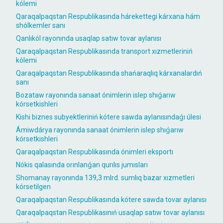
kólemi
Qaraqalpaqstan Respublikasında hárekettegi kárxana hám
shólkemler sanı
Qanlıkól rayonında usaqlap satıw tovar aylanısı
Qaraqalpaqstan Respublikasında transport xızmetleriniń
kólemi
Qaraqalpaqstan Respublikasında shańaraqlıq kárxanalardıń
sanı
Bozataw rayonında sanaat ónimlerin islep shıǵarıw
kórsetkishleri
Kishi biznes subyektleriniń kótere sawda aylanısındaǵı úlesi
Ámiwdárya rayonında sanaat ónimlerin islep shıǵarıw
kórsetkishleri
Qaraqalpaqstan Respublikasında ónimleri eksportı
Nókis qalasında orınlanǵan qurılıs jumısları
Shomanay rayonında 139,3 mlrd. sumlıq bazar xızmetleri
kórsetilgen
Qaraqalpaqstan Respublikasında kótere sawda tovar aylanısı
Qaraqalpaqstan Respublikasınıń usaqlap satıw tovar aylanısı