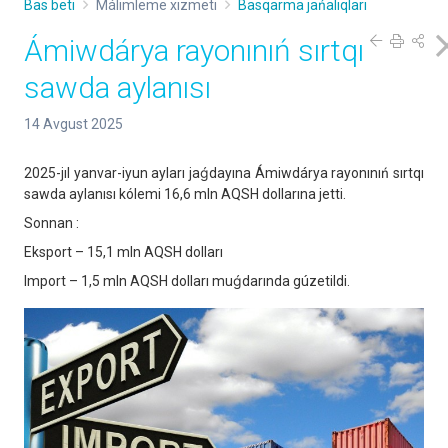
Bas beti
Málimleme xızmeti
Basqarma jańalıqları
Ámiwdárya rayonınıń sırtqı
sawda aylanısı
14 Avgust 2025
2025-jıl yanvar-iyun ayları jaǵdayına Ámiwdárya rayonınıń sırtqı
sawda aylanısı kólemi 16,6 mln AQSH dollarına jetti.
Sonnan :
Eksport – 15,1 mln AQSH dolları
Import – 1,5 mln AQSH dolları muǵdarında gúzetildi.