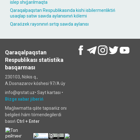
islep shıǵarılmaqta
Qaraqalpaqstan Respublikasında kishi isbilermenliktiń
usaqlap satıw sawda aylanısınıń kólemi
Qaraózek rayonınıń sırtqı sawda aylanısı
Qaraqalpaqstan
Respublikası statistika
basqarması
230103, Nókis q.,
A.Dosnazarov kóshesi 97/A úy
info@qrstat.uz•
Sayt kartası
•
Bizge xabar jiberiń
Maǵlıwmatta qáte tapsańiz onı
belgileń hám tómendegilerdi
basıń
Ctrl + Enter