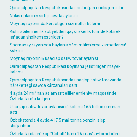
Qaraqalpaqstan Respublikasında orınlanǵan qurılıs jumısları
Nókis qalasınıń sırtqı sawda aylanısı
Moynaq rayonında kórsetigen xızmetler kólemi
Kishi isbilermenlik subyektleri qaysı iskerlik túrinde kóbirek
jańadan shólkemlestirilgen?
Shomanay rayonında baylanıs hám málimleme xızmetleriniń
kólemi
Moynaq rayonınıń usaqlap satıw tovar aylanısı
Qaraqalpaqstan Respublikası boyınsha jetistirilgen máyek
kólemi
Qaraqalpaqstan Respublikasında usaqlap satıw tarawında
hárekettegi sawda kárxanaları sanı
4 ayda 24 mıńnan aslam sırt elliler emleniw maqsetinde
Ózbekstanǵa kelgen
Usaqlap satıw tovar aylanısınıń kólemi 165 trillion sumnan
astı
Ózbekstanda 4 ayda 417,5 mıń tonna benzin islep
shıǵarılǵan
Ózbekstanda eń kóp "Cobalt" hám "Damas" avtomobilleri