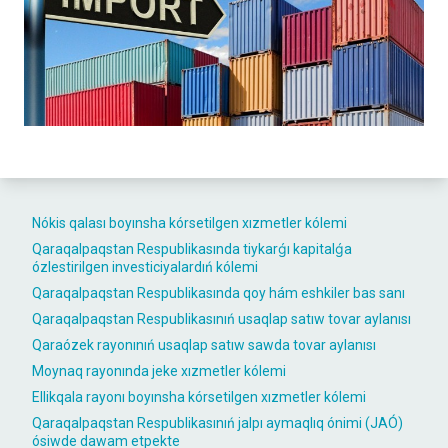
Nókis qalası boyınsha kórsetilgen xızmetler kólemi
Qaraqalpaqstan Respublikasında tiykarǵı kapitalǵa
ózlestirilgen investiciyalardıń kólemi
Qaraqalpaqstan Respublikasında qoy hám eshkiler bas sanı
Qaraqalpaqstan Respublikasınıń usaqlap satıw tovar aylanısı
Qaraózek rayonınıń usaqlap satıw sawda tovar aylanısı
Moynaq rayonında jeke xızmetler kólemi
Ellikqala rayonı boyınsha kórsetilgen xızmetler kólemi
Qaraqalpaqstan Respublikasınıń jalpı aymaqlıq ónimi (JAÓ)
ósiwde dawam etpekte