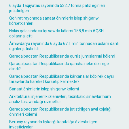
6 ayda Taqıyatas rayonında 532,7 tonna palız eginleri
jetistirilgen
Qońırat rayonında sanaat ónimlerin islep shıǵarıw
kórsetkishleri
Nókis qalasında sırtqı sawda kólemi 158,8 mln AQSH
dollarına jetti
Ámiwdárya rayonında 6 ayda 67,1 mıń tonnadan aslam dánli
eginler jetistirildi
Qaraqalpaqstan Respublikasında qurılıs jumıslarınıń kólemi
Qaraqalpaqstan Respublikasında qansha neke dizimge
alındı?
Qaraqalpaqstan Respublikasında kárxanalar kóbirek qaysı
tarawlarda háreket kórsetip kelmekte?
Sanaat ónimlerin islep shıǵarıw kólemi
Arxitektura, injenerlik izleniwleri, texnikalıq sınawlar hám
analiz tarawındaǵı xızmetler
Qaraqalpaqstan Respublikasında jetistirilgen awıl xojalıǵı
ónimleri kólemi
Beruniy rayonında tiykarǵı kapitalǵa ózlestirilgen
investiciyalar