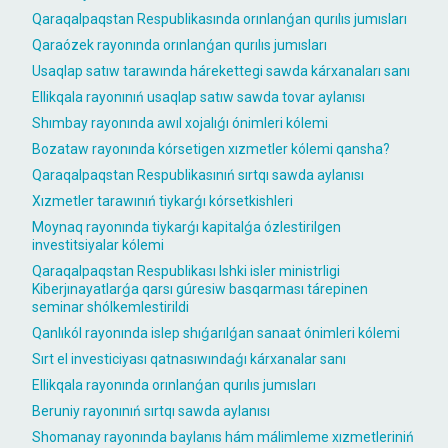
Qaraqalpaqstan Respublikasında orınlanǵan qurılıs jumısları
Qaraózek rayonında orınlanǵan qurılıs jumısları
Usaqlap satıw tarawında hárekettegi sawda kárxanaları sanı
Ellikqala rayonınıń usaqlap satıw sawda tovar aylanısı
Shımbay rayonında awıl xojalıǵı ónimleri kólemi
Bozataw rayonında kórsetigen xızmetler kólemi qansha?
Qaraqalpaqstan Respublikasınıń sırtqı sawda aylanısı
Xızmetler tarawınıń tiykarǵı kórsetkishleri
Moynaq rayonında tiykarǵı kapitalǵa ózlestirilgen
investitsiyalar kólemi
Qaraqalpaqstan Respublikası Ishki isler ministrligi
Kiberjınayatlarǵa qarsı gúresiw basqarması tárepinen
seminar shólkemlestirildi
Qanlıkól rayonında islep shıǵarılǵan sanaat ónimleri kólemi
Sırt el investiciyası qatnasıwındaǵı kárxanalar sanı
Ellikqala rayonında orınlanǵan qurılıs jumısları
Beruniy rayonınıń sırtqı sawda aylanısı
Shomanay rayonında baylanıs hám málimleme xızmetleriniń