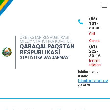
BASQARMA HAQQINDA
(55)
101-
ASHIQ MAǴLIWMATLAR
80-00
BASPALAR
Call
ÓZBEKSTAN RESPUBLIKASÍ
Centre
MILLIY STATISTIKA KOMITETI
INTERAKTIV XIZMETLER
QARAQALPAQSTAN
(61)
MÁLIMLEME XIZMETI
222-
RESPUBLIKASÍ
80-16
STATISTIKA BASQARMASÍ
MÚRÁJAATLAR
Isenim
telefonı
KONTAKTLAR
Isbilermenler
ushın:
hisobot.stat.uz
ǵa ótiw