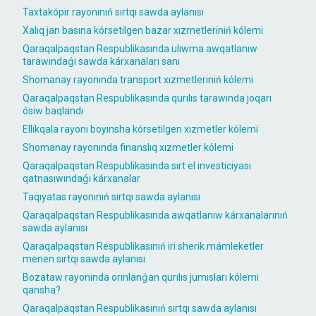
Taxtakópir rayonınıń sırtqı sawda aylanısı
Xalıq jan basına kórsetilgen bazar xızmetleriniń kólemi
Qaraqalpaqstan Respublikasında ulıwma awqatlanıw
tarawındaǵı sawda kárxanaları sanı
Shomanay rayonında transport xızmetleriniń kólemi
Qaraqalpaqstan Respublikasında qurılıs tarawında joqarı
ósiw baqlandı
Ellikqala rayonı boyınsha kórsetilgen xızmetler kólemi
Shomanay rayonında finanslıq xızmetler kólemi
Qaraqalpaqstan Respublikasında sırt el investiciyası
qatnasıwındaǵı kárxanalar
Taqıyatas rayonınıń sırtqı sawda aylanısı
Qaraqalpaqstan Respublikasında awqatlanıw kárxanalarınıń
sawda aylanısı
Qaraqalpaqstan Respublikasınıń iri sherik mámleketler
menen sırtqı sawda aylanısı
Bozataw rayonında orınlanǵan qurılıs jumısları kólemi
qansha?
Qaraqalpaqstan Respublikasınıń sırtqı sawda aylanısı