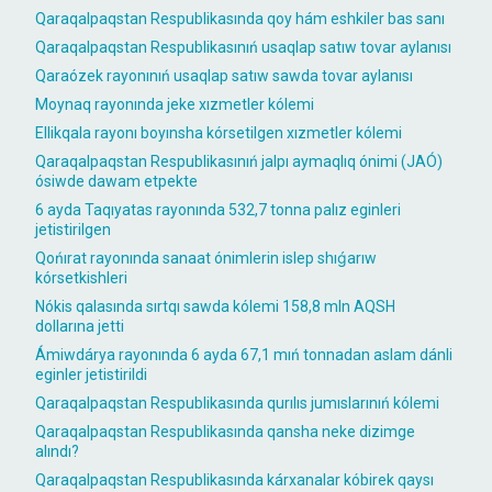
Qaraqalpaqstan Respublikasında qoy hám eshkiler bas sanı
Qaraqalpaqstan Respublikasınıń usaqlap satıw tovar aylanısı
Qaraózek rayonınıń usaqlap satıw sawda tovar aylanısı
Moynaq rayonında jeke xızmetler kólemi
Ellikqala rayonı boyınsha kórsetilgen xızmetler kólemi
Qaraqalpaqstan Respublikasınıń jalpı aymaqlıq ónimi (JAÓ)
ósiwde dawam etpekte
6 ayda Taqıyatas rayonında 532,7 tonna palız eginleri
jetistirilgen
Qońırat rayonında sanaat ónimlerin islep shıǵarıw
kórsetkishleri
Nókis qalasında sırtqı sawda kólemi 158,8 mln AQSH
dollarına jetti
Ámiwdárya rayonında 6 ayda 67,1 mıń tonnadan aslam dánli
eginler jetistirildi
Qaraqalpaqstan Respublikasında qurılıs jumıslarınıń kólemi
Qaraqalpaqstan Respublikasında qansha neke dizimge
alındı?
Qaraqalpaqstan Respublikasında kárxanalar kóbirek qaysı