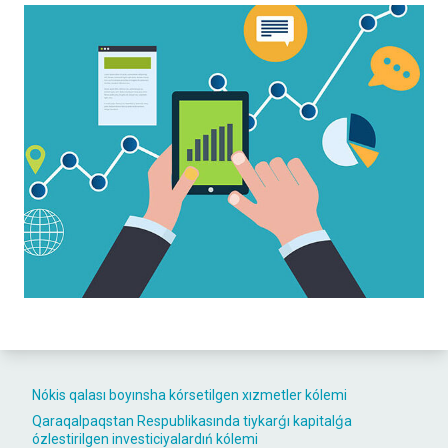
Nókis qalası boyınsha kórsetilgen xızmetler kólemi
Qaraqalpaqstan Respublikasında tiykarǵı kapitalǵa
ózlestirilgen investiciyalardıń kólemi