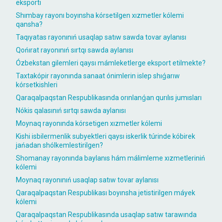
eksportı
Shımbay rayonı boyınsha kórsetilgen xızmetler kólemi
qansha?
Taqıyatas rayonınıń usaqlap satıw sawda tovar aylanısı
Qońırat rayonınıń sırtqı sawda aylanısı
Ózbekstan gilemleri qaysı mámleketlerge eksport etilmekte?
Taxtakópir rayonında sanaat ónimlerin islep shıǵarıw
kórsetkishleri
Qaraqalpaqstan Respublikasında orınlanǵan qurılıs jumısları
Nókis qalasınıń sırtqı sawda aylanısı
Moynaq rayonında kórsetigen xızmetler kólemi
Kishi isbilermenlik subyektleri qaysı iskerlik túrinde kóbirek
jańadan shólkemlestirilgen?
Shomanay rayonında baylanıs hám málimleme xızmetleriniń
kólemi
Moynaq rayonınıń usaqlap satıw tovar aylanısı
Qaraqalpaqstan Respublikası boyınsha jetistirilgen máyek
kólemi
Qaraqalpaqstan Respublikasında usaqlap satıw tarawında