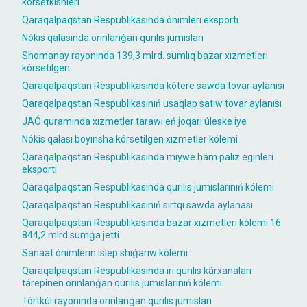
kórsetkishleri
Qaraqalpaqstan Respublikasında ónimleri eksportı
Nókis qalasında orınlanǵan qurılıs jumısları
Shomanay rayonında 139,3 mlrd. sumlıq bazar xızmetleri
kórsetilgen
Qaraqalpaqstan Respublikasında kótere sawda tovar aylanısı
Qaraqalpaqstan Respublikasınıń usaqlap satıw tovar aylanısı
JAÓ quramında xızmetler tarawı eń joqarı úleske iye
Nókis qalası boyınsha kórsetilgen xızmetler kólemi
Qaraqalpaqstan Respublikasında miywe hám palız eginleri
eksportı
Qaraqalpaqstan Respublikasında qurılıs jumıslarınıń kólemi
Qaraqalpaqstan Respublikasınıń sırtqı sawda aylanası
Qaraqalpaqstan Respublikasında bazar xızmetleri kólemi 16
844,2 mlrd sumǵa jetti
Sanaat ónimlerin islep shıǵarıw kólemi
Qaraqalpaqstan Respublikasında iri qurılıs kárxanaları
tárepinen orınlanǵan qurılıs jumıslarınıń kólemi
Tórtkúl rayonında orınlanǵan qurılıs jumısları