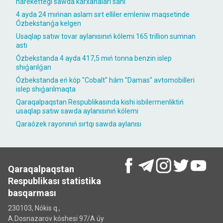
hárekettegi sawda kárxanaları sanı
4 ayda 24 mıńnan aslam sırt elliler emleniw maqsetinde
Ózbekstanǵa kelgen
Usaqlap satıw tovar aylanısınıń kólemi 165 trillion sumnan
astı
Ózbekstanda 4 ayda 417,5 mıń tonna benzin islep
shıǵarılǵan
Ózbekstanda eń kóp "Cobalt" hám "Damas" avtomobilleri
islep shıǵarılmaqta
Qaraqalpaqstan Respublikasında kishi isbilermenliktiń
usaqlap satıw sawda aylanısınıń kólemi
Qaraózek rayonınıń sırtqı sawda aylanısı
Qaraqalpaqstan
Respublikası statistika
basqarması
230103, Nókis q.,
A.Dosnazarov kóshesi 97/A úy