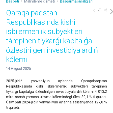
Bas beti
Málimleme xızmeti
Basqarma jańalıqları
Qaraqalpaqstan
Respublikasında kishi
isbilermenlik subyektleri
tárepinen tiykarǵı kapitalǵa
ózlestirilgen investiciyalardıń
kólemi
14 Avgust 2025
2025-jıldıń yanvar-iyun aylarında Qaraqalpaqstan
Respublikasında kishi isbilermenlik subyektleri tárepinen
tiykarǵı kapitalǵa ózlestirilgen investiciyalardıń kólemi 4 013,2
mlrd. somdı yamasa ulıwma kólemindegi úlesi 39,1 % ti quradı.
Ósiw páti 2024-jıldıń yanvar-iyun aylarına salıstırǵanda 127,0 %
ti quradı.