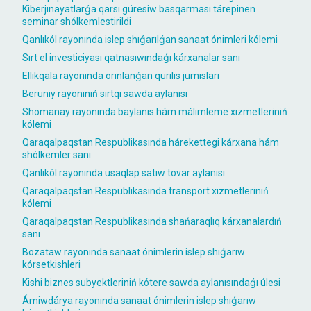
Kiberjınayatlarǵa qarsı gúresiw basqarması tárepinen
seminar shólkemlestirildi
Qanlıkól rayonında islep shıǵarılǵan sanaat ónimleri kólemi
Sırt el investiciyası qatnasıwındaǵı kárxanalar sanı
Ellikqala rayonında orınlanǵan qurılıs jumısları
Beruniy rayonınıń sırtqı sawda aylanısı
Shomanay rayonında baylanıs hám málimleme xızmetleriniń
kólemi
Qaraqalpaqstan Respublikasında hárekettegi kárxana hám
shólkemler sanı
Qanlıkól rayonında usaqlap satıw tovar aylanısı
Qaraqalpaqstan Respublikasında transport xızmetleriniń
kólemi
Qaraqalpaqstan Respublikasında shańaraqlıq kárxanalardıń
sanı
Bozataw rayonında sanaat ónimlerin islep shıǵarıw
kórsetkishleri
Kishi biznes subyektleriniń kótere sawda aylanısındaǵı úlesi
Ámiwdárya rayonında sanaat ónimlerin islep shıǵarıw