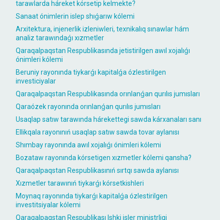
tarawlarda háreket kórsetip kelmekte?
Sanaat ónimlerin islep shıǵarıw kólemi
Arxitektura, injenerlik izleniwleri, texnikalıq sınawlar hám
analiz tarawındaǵı xızmetler
Qaraqalpaqstan Respublikasında jetistirilgen awıl xojalıǵı
ónimleri kólemi
Beruniy rayonında tiykarǵı kapitalǵa ózlestirilgen
investiciyalar
Qaraqalpaqstan Respublikasında orınlanǵan qurılıs jumısları
Qaraózek rayonında orınlanǵan qurılıs jumısları
Usaqlap satıw tarawında hárekettegi sawda kárxanaları sanı
Ellikqala rayonınıń usaqlap satıw sawda tovar aylanısı
Shımbay rayonında awıl xojalıǵı ónimleri kólemi
Bozataw rayonında kórsetigen xızmetler kólemi qansha?
Qaraqalpaqstan Respublikasınıń sırtqı sawda aylanısı
Xızmetler tarawınıń tiykarǵı kórsetkishleri
Moynaq rayonında tiykarǵı kapitalǵa ózlestirilgen
investitsiyalar kólemi
Qaraqalpaqstan Respublikası Ishki isler ministrligi