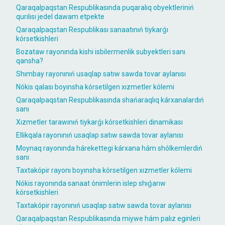
Qaraqalpaqstan Respublikasında puqaralıq obyektleriniń
qurılısı jedel dawam etpekte
Qaraqalpaqstan Respublikası sanaatınıń tiykarǵı
kórsetkishleri
Bozataw rayonında kishi isbilermenlik subyektleri sanı
qansha?
Shımbay rayonınıń usaqlap satıw sawda tovar aylanısı
Nókis qalası boyınsha kórsetilgen xızmetler kólemi
Qaraqalpaqstan Respublikasında shańaraqlıq kárxanalardıń
sanı
Xızmetler tarawınıń tiykarǵı kórsetkishleri dinamikası
Ellikqala rayonınıń usaqlap satıw sawda tovar aylanısı
Moynaq rayonında hárekettegi kárxana hám shólkemlerdiń
sanı
Taxtakópir rayonı boyınsha kórsetilgen xızmetler kólemi
Nókis rayonında sanaat ónimlerin islep shıǵarıw
kórsetkishleri
Taxtakópir rayonınıń usaqlap satıw sawda tovar aylanısı
Qaraqalpaqstan Respublikasında miywe hám palız eginleri