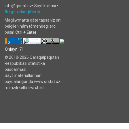
info@qrstat.uz•
Sayt kartası
•
Bizge xabar jiberiń
Maǵlıwmatta qáte tapsańiz onı
belgileń hám tómendegilerdi
basıń
Ctrl + Enter
Onlayn: 71
© 2010-2026 Qaraqalpaqstan
Respublikası statistika
basqarması
Sayt materiallarınan
paydalanǵanda www.qrstat.uz
mánzili keltiriliwi shárt.