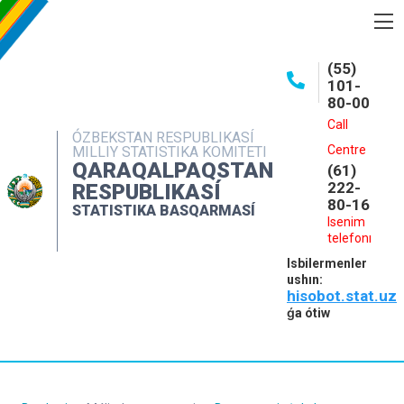
BASQARMA HAQQINDA
(55)
101-
ASHIQ MAǴLIWMATLAR
80-00
BASPALAR
Call
ÓZBEKSTAN RESPUBLIKASÍ
Centre
MILLIY STATISTIKA KOMITETI
INTERAKTIV XIZMETLER
QARAQALPAQSTAN
(61)
MÁLIMLEME XIZMETI
222-
RESPUBLIKASÍ
80-16
STATISTIKA BASQARMASÍ
MÚRÁJAATLAR
Isenim
telefonı
KONTAKTLAR
Isbilermenler
ushın:
hisobot.stat.uz
ǵa ótiw