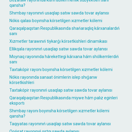
qansha?
Shımbay rayonınıń usaqlap satıw sawda tovar aylanısı
Nókis qalası boyınsha kórsetilgen xızmetler kólemi
Qaraqalpaqstan Respublikasında shańaraqlıq kárxanalardıń
sanı
Xızmetler tarawınıń tiykarǵı kórsetkishleri dinamikası
Ellikqala rayonınıń usaqlap satıw sawda tovar aylanısı
Moynaq rayonında hárekettegi kárxana hám shólkemlerdiń
sanı
Taxtakópir rayonı boyınsha kórsetilgen xızmetler kólemi
Nókis rayonında sanaat ónimlerin islep shıǵarıw
kórsetkishleri
Taxtakópir rayonınıń usaqlap satıw sawda tovar aylanısı
Qaraqalpaqstan Respublikasında miywe hám palız eginleri
eksportı
Shımbay rayonı boyınsha kórsetilgen xızmetler kólemi
qansha?
Taqıyatas rayonınıń usaqlap satıw sawda tovar aylanısı
Qońırat rayonınıń sırtqı sawda aylanısı