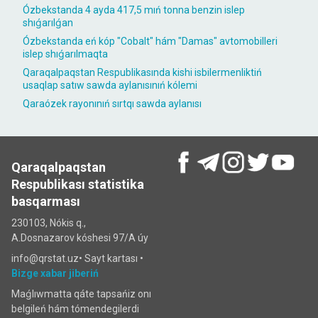
Ózbekstanda 4 ayda 417,5 mıń tonna benzin islep
shıǵarılǵan
Ózbekstanda eń kóp "Cobalt" hám "Damas" avtomobilleri
islep shıǵarılmaqta
Qaraqalpaqstan Respublikasında kishi isbilermenliktiń
usaqlap satıw sawda aylanısınıń kólemi
Qaraózek rayonınıń sırtqı sawda aylanısı
Qaraqalpaqstan
Respublikası statistika
basqarması
230103, Nókis q.,
A.Dosnazarov kóshesi 97/A úy
info@qrstat.uz•
Sayt kartası
•
Bizge xabar jiberiń
Maǵlıwmatta qáte tapsańiz onı
belgileń hám tómendegilerdi