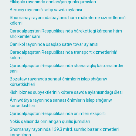
Ellikqala rayonında orınlanǵan qurılıs jumısları
Beruniy rayonınıń sırtqı sawda aylanısı
Shomanay rayonında baylanıs hám málimleme xızmetleriniń
kólemi
Qaraqalpaqstan Respublikasında hárekettegi kárxana hám
shólkemler sanı
Qanlıkól rayonında usaqlap satıw tovar aylanısı
Qaraqalpaqstan Respublikasında transport xızmetleriniń
kólemi
Qaraqalpaqstan Respublikasında shańaraqlıq kárxanalardıń
sanı
Bozataw rayonında sanaat ónimlerin islep shıǵarıw
kórsetkishleri
Kishi biznes subyektleriniń kótere sawda aylanısındaǵı úlesi
Ámiwdárya rayonında sanaat ónimlerin islep shıǵarıw
kórsetkishleri
Qaraqalpaqstan Respublikasında ónimleri eksportı
Nókis qalasında orınlanǵan qurılıs jumısları
Shomanay rayonında 139,3 mlrd. sumlıq bazar xızmetleri
kórsetilgen