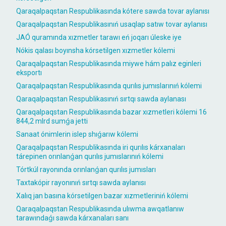
Qaraqalpaqstan Respublikasında kótere sawda tovar aylanısı
Qaraqalpaqstan Respublikasınıń usaqlap satıw tovar aylanısı
JAÓ quramında xızmetler tarawı eń joqarı úleske iye
Nókis qalası boyınsha kórsetilgen xızmetler kólemi
Qaraqalpaqstan Respublikasında miywe hám palız eginleri
eksportı
Qaraqalpaqstan Respublikasında qurılıs jumıslarınıń kólemi
Qaraqalpaqstan Respublikasınıń sırtqı sawda aylanası
Qaraqalpaqstan Respublikasında bazar xızmetleri kólemi 16
844,2 mlrd sumǵa jetti
Sanaat ónimlerin islep shıǵarıw kólemi
Qaraqalpaqstan Respublikasında iri qurılıs kárxanaları
tárepinen orınlanǵan qurılıs jumıslarınıń kólemi
Tórtkúl rayonında orınlanǵan qurılıs jumısları
Taxtakópir rayonınıń sırtqı sawda aylanısı
Xalıq jan basına kórsetilgen bazar xızmetleriniń kólemi
Qaraqalpaqstan Respublikasında ulıwma awqatlanıw
tarawındaǵı sawda kárxanaları sanı