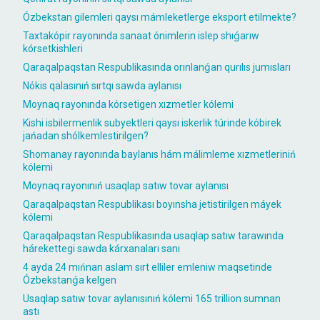
Ózbekstan gilemleri qaysı mámleketlerge eksport etilmekte?
Taxtakópir rayonında sanaat ónimlerin islep shıǵarıw
kórsetkishleri
Qaraqalpaqstan Respublikasında orınlanǵan qurılıs jumısları
Nókis qalasınıń sırtqı sawda aylanısı
Moynaq rayonında kórsetigen xızmetler kólemi
Kishi isbilermenlik subyektleri qaysı iskerlik túrinde kóbirek
jańadan shólkemlestirilgen?
Shomanay rayonında baylanıs hám málimleme xızmetleriniń
kólemi
Moynaq rayonınıń usaqlap satıw tovar aylanısı
Qaraqalpaqstan Respublikası boyınsha jetistirilgen máyek
kólemi
Qaraqalpaqstan Respublikasında usaqlap satıw tarawında
hárekettegi sawda kárxanaları sanı
4 ayda 24 mıńnan aslam sırt elliler emleniw maqsetinde
Ózbekstanǵa kelgen
Usaqlap satıw tovar aylanısınıń kólemi 165 trillion sumnan
astı