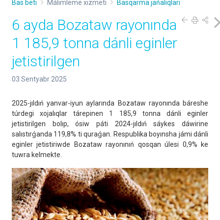
Bas beti
Málimleme xızmeti
Basqarma jańalıqları
6 ayda Bozataw rayonında
1 185,9 tonna dánli eginler
jetistirilgen
03 Sentyabr 2025
2025-jıldıń yanvar-iyun aylarında Bozataw rayonında báreshe
túrdegi xojalıqlar tárepinen 1 185,9 tonna dánli eginler
jetistirilgen bolıp, ósiw páti 2024-jıldıń sáykes dáwirine
salıstırǵanda 119,8% ti quraǵan. Respublika boyınsha jámi dánli
eginler jetistiriwde Bozataw rayonınıń qosqan úlesi 0,9% ke
tuwra kelmekte.