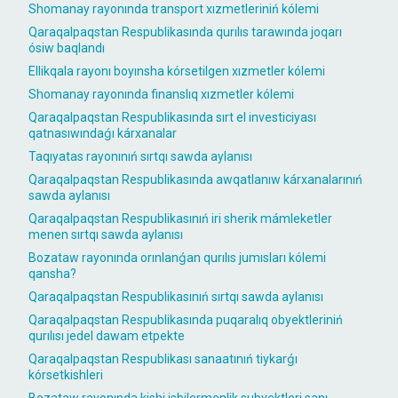
Shomanay rayonında transport xızmetleriniń kólemi
Qaraqalpaqstan Respublikasında qurılıs tarawında joqarı
ósiw baqlandı
Ellikqala rayonı boyınsha kórsetilgen xızmetler kólemi
Shomanay rayonında finanslıq xızmetler kólemi
Qaraqalpaqstan Respublikasında sırt el investiciyası
qatnasıwındaǵı kárxanalar
Taqıyatas rayonınıń sırtqı sawda aylanısı
Qaraqalpaqstan Respublikasında awqatlanıw kárxanalarınıń
sawda aylanısı
Qaraqalpaqstan Respublikasınıń iri sherik mámleketler
menen sırtqı sawda aylanısı
Bozataw rayonında orınlanǵan qurılıs jumısları kólemi
qansha?
Qaraqalpaqstan Respublikasınıń sırtqı sawda aylanısı
Qaraqalpaqstan Respublikasında puqaralıq obyektleriniń
qurılısı jedel dawam etpekte
Qaraqalpaqstan Respublikası sanaatınıń tiykarǵı
kórsetkishleri
Bozataw rayonında kishi isbilermenlik subyektleri sanı