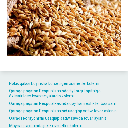
Nókis qalası boyınsha kórsetilgen xızmetler kólemi
Qaraqalpaqstan Respublikasında tiykarǵı kapitalǵa
ózlestirilgen investiciyalardıń kólemi
Qaraqalpaqstan Respublikasında qoy hám eshkiler bas sanı
Qaraqalpaqstan Respublikasınıń usaqlap satıw tovar aylanısı
Qaraózek rayonınıń usaqlap satıw sawda tovar aylanısı
Moynaq rayonında jeke xızmetler kólemi