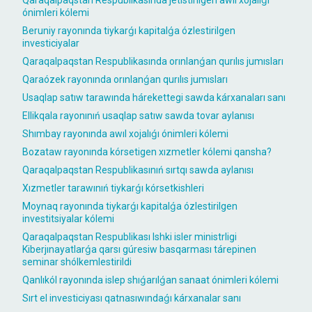
ónimleri kólemi
Beruniy rayonında tiykarǵı kapitalǵa ózlestirilgen
investiciyalar
Qaraqalpaqstan Respublikasında orınlanǵan qurılıs jumısları
Qaraózek rayonında orınlanǵan qurılıs jumısları
Usaqlap satıw tarawında hárekettegi sawda kárxanaları sanı
Ellikqala rayonınıń usaqlap satıw sawda tovar aylanısı
Shımbay rayonında awıl xojalıǵı ónimleri kólemi
Bozataw rayonında kórsetigen xızmetler kólemi qansha?
Qaraqalpaqstan Respublikasınıń sırtqı sawda aylanısı
Xızmetler tarawınıń tiykarǵı kórsetkishleri
Moynaq rayonında tiykarǵı kapitalǵa ózlestirilgen
investitsiyalar kólemi
Qaraqalpaqstan Respublikası Ishki isler ministrligi
Kiberjınayatlarǵa qarsı gúresiw basqarması tárepinen
seminar shólkemlestirildi
Qanlıkól rayonında islep shıǵarılǵan sanaat ónimleri kólemi
Sırt el investiciyası qatnasıwındaǵı kárxanalar sanı