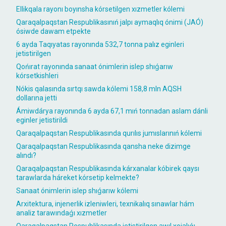
Ellikqala rayonı boyınsha kórsetilgen xızmetler kólemi
Qaraqalpaqstan Respublikasınıń jalpı aymaqlıq ónimi (JAÓ)
ósiwde dawam etpekte
6 ayda Taqıyatas rayonında 532,7 tonna palız eginleri
jetistirilgen
Qońırat rayonında sanaat ónimlerin islep shıǵarıw
kórsetkishleri
Nókis qalasında sırtqı sawda kólemi 158,8 mln AQSH
dollarına jetti
Ámiwdárya rayonında 6 ayda 67,1 mıń tonnadan aslam dánli
eginler jetistirildi
Qaraqalpaqstan Respublikasında qurılıs jumıslarınıń kólemi
Qaraqalpaqstan Respublikasında qansha neke dizimge
alındı?
Qaraqalpaqstan Respublikasında kárxanalar kóbirek qaysı
tarawlarda háreket kórsetip kelmekte?
Sanaat ónimlerin islep shıǵarıw kólemi
Arxitektura, injenerlik izleniwleri, texnikalıq sınawlar hám
analiz tarawındaǵı xızmetler
Qaraqalpaqstan Respublikasında jetistirilgen awıl xojalıǵı