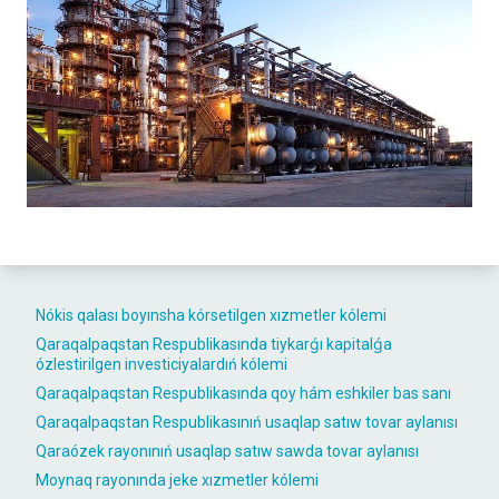
Nókis qalası boyınsha kórsetilgen xızmetler kólemi
Qaraqalpaqstan Respublikasında tiykarǵı kapitalǵa
ózlestirilgen investiciyalardıń kólemi
Qaraqalpaqstan Respublikasında qoy hám eshkiler bas sanı
Qaraqalpaqstan Respublikasınıń usaqlap satıw tovar aylanısı
Qaraózek rayonınıń usaqlap satıw sawda tovar aylanısı
Moynaq rayonında jeke xızmetler kólemi