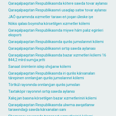
Qaraqalpaqstan Respublikasında kótere sawda tovar aylanısı
Qaraqalpaqstan Respublikasınıń usaqlap satıw tovar aylanısı
JAÓ quramında xızmetler tarawı eń joqarı úleske iye
Nókis qalası boyınsha kórsetilgen xızmetler kólemi
Qaraqalpaqstan Respublikasında miywe hám palız eginleri
eksportı
Qaraqalpaqstan Respublikasında qurılıs jumıslarınıń kólemi
Qaraqalpaqstan Respublikasınıń sırtqı sawda aylanası
Qaraqalpaqstan Respublikasında bazar xızmetleri kólemi 16
844,2 mlrd sumǵa jetti
Sanaat ónimlerin islep shıǵarıw kólemi
Qaraqalpaqstan Respublikasında iri qurılıs kárxanaları
tárepinen orınlanǵan qurılıs jumıslarınıń kólemi
Tórtkúl rayonında orınlanǵan qurılıs jumısları
Taxtakópir rayonınıń sırtqı sawda aylanısı
Xalıq jan basına kórsetilgen bazar xızmetleriniń kólemi
Qaraqalpaqstan Respublikasında ulıwma awqatlanıw
tarawındaǵı sawda kárxanaları sanı