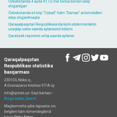
Ózbekstanda 4 ayda 417,5 mıń tonna benzin islep
shıǵarılǵan
Ózbekstanda eń kóp "Cobalt" hám "Damas" avtomobilleri
islep shıǵarılmaqta
Qaraqalpaqstan Respublikasında kishi isbilermenliktiń
usaqlap satıw sawda aylanısınıń kólemi
Qaraózek rayonınıń sırtqı sawda aylanısı
Qaraqalpaqstan
Respublikası statistika
basqarması
230103, Nókis q.,
A.Dosnazarov kóshesi 97/A úy
info@qrstat.uz•
Sayt kartası
•
Bizge xabar jiberiń
Maǵlıwmatta qáte tapsańiz onı
belgileń hám tómendegilerdi