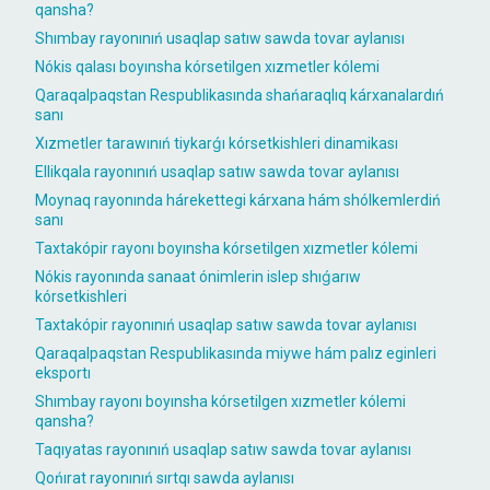
qansha?
Shımbay rayonınıń usaqlap satıw sawda tovar aylanısı
Nókis qalası boyınsha kórsetilgen xızmetler kólemi
Qaraqalpaqstan Respublikasında shańaraqlıq kárxanalardıń
sanı
Xızmetler tarawınıń tiykarǵı kórsetkishleri dinamikası
Ellikqala rayonınıń usaqlap satıw sawda tovar aylanısı
Moynaq rayonında hárekettegi kárxana hám shólkemlerdiń
sanı
Taxtakópir rayonı boyınsha kórsetilgen xızmetler kólemi
Nókis rayonında sanaat ónimlerin islep shıǵarıw
kórsetkishleri
Taxtakópir rayonınıń usaqlap satıw sawda tovar aylanısı
Qaraqalpaqstan Respublikasında miywe hám palız eginleri
eksportı
Shımbay rayonı boyınsha kórsetilgen xızmetler kólemi
qansha?
Taqıyatas rayonınıń usaqlap satıw sawda tovar aylanısı
Qońırat rayonınıń sırtqı sawda aylanısı