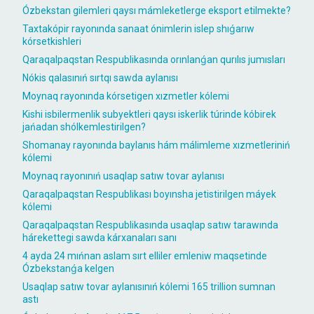
Ózbekstan gilemleri qaysı mámleketlerge eksport etilmekte?
Taxtakópir rayonında sanaat ónimlerin islep shıǵarıw
kórsetkishleri
Qaraqalpaqstan Respublikasında orınlanǵan qurılıs jumısları
Nókis qalasınıń sırtqı sawda aylanısı
Moynaq rayonında kórsetigen xızmetler kólemi
Kishi isbilermenlik subyektleri qaysı iskerlik túrinde kóbirek
jańadan shólkemlestirilgen?
Shomanay rayonında baylanıs hám málimleme xızmetleriniń
kólemi
Moynaq rayonınıń usaqlap satıw tovar aylanısı
Qaraqalpaqstan Respublikası boyınsha jetistirilgen máyek
kólemi
Qaraqalpaqstan Respublikasında usaqlap satıw tarawında
hárekettegi sawda kárxanaları sanı
4 ayda 24 mıńnan aslam sırt elliler emleniw maqsetinde
Ózbekstanǵa kelgen
Usaqlap satıw tovar aylanısınıń kólemi 165 trillion sumnan
astı