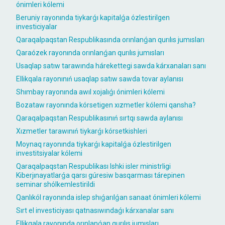
ónimleri kólemi
Beruniy rayonında tiykarǵı kapitalǵa ózlestirilgen
investiciyalar
Qaraqalpaqstan Respublikasında orınlanǵan qurılıs jumısları
Qaraózek rayonında orınlanǵan qurılıs jumısları
Usaqlap satıw tarawında hárekettegi sawda kárxanaları sanı
Ellikqala rayonınıń usaqlap satıw sawda tovar aylanısı
Shımbay rayonında awıl xojalıǵı ónimleri kólemi
Bozataw rayonında kórsetigen xızmetler kólemi qansha?
Qaraqalpaqstan Respublikasınıń sırtqı sawda aylanısı
Xızmetler tarawınıń tiykarǵı kórsetkishleri
Moynaq rayonında tiykarǵı kapitalǵa ózlestirilgen
investitsiyalar kólemi
Qaraqalpaqstan Respublikası Ishki isler ministrligi
Kiberjınayatlarǵa qarsı gúresiw basqarması tárepinen
seminar shólkemlestirildi
Qanlıkól rayonında islep shıǵarılǵan sanaat ónimleri kólemi
Sırt el investiciyası qatnasıwındaǵı kárxanalar sanı
Ellikqala rayonında orınlanǵan qurılıs jumısları