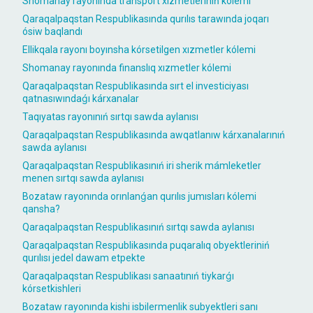
Shomanay rayonında transport xızmetleriniń kólemi
Qaraqalpaqstan Respublikasında qurılıs tarawında joqarı
ósiw baqlandı
Ellikqala rayonı boyınsha kórsetilgen xızmetler kólemi
Shomanay rayonında finanslıq xızmetler kólemi
Qaraqalpaqstan Respublikasında sırt el investiciyası
qatnasıwındaǵı kárxanalar
Taqıyatas rayonınıń sırtqı sawda aylanısı
Qaraqalpaqstan Respublikasında awqatlanıw kárxanalarınıń
sawda aylanısı
Qaraqalpaqstan Respublikasınıń iri sherik mámleketler
menen sırtqı sawda aylanısı
Bozataw rayonında orınlanǵan qurılıs jumısları kólemi
qansha?
Qaraqalpaqstan Respublikasınıń sırtqı sawda aylanısı
Qaraqalpaqstan Respublikasında puqaralıq obyektleriniń
qurılısı jedel dawam etpekte
Qaraqalpaqstan Respublikası sanaatınıń tiykarǵı
kórsetkishleri
Bozataw rayonında kishi isbilermenlik subyektleri sanı