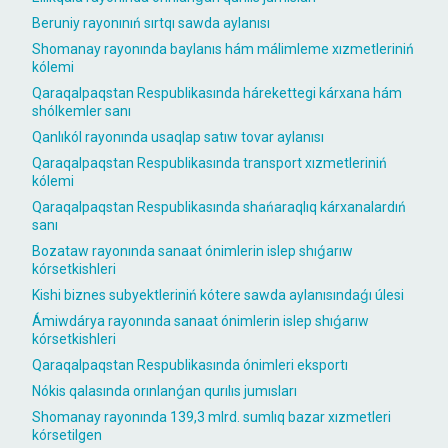
Beruniy rayonınıń sırtqı sawda aylanısı
Shomanay rayonında baylanıs hám málimleme xızmetleriniń
kólemi
Qaraqalpaqstan Respublikasında hárekettegi kárxana hám
shólkemler sanı
Qanlıkól rayonında usaqlap satıw tovar aylanısı
Qaraqalpaqstan Respublikasında transport xızmetleriniń
kólemi
Qaraqalpaqstan Respublikasında shańaraqlıq kárxanalardıń
sanı
Bozataw rayonında sanaat ónimlerin islep shıǵarıw
kórsetkishleri
Kishi biznes subyektleriniń kótere sawda aylanısındaǵı úlesi
Ámiwdárya rayonında sanaat ónimlerin islep shıǵarıw
kórsetkishleri
Qaraqalpaqstan Respublikasında ónimleri eksportı
Nókis qalasında orınlanǵan qurılıs jumısları
Shomanay rayonında 139,3 mlrd. sumlıq bazar xızmetleri
kórsetilgen