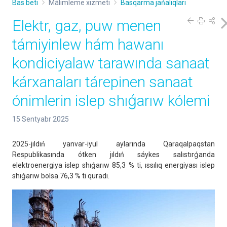
Bas beti
Málimleme xızmeti
Basqarma jańalıqları
Elektr, gaz, puw menen
támiyinlew hám hawanı
kondiciyalaw tarawında sanaat
kárxanaları tárepinen sanaat
ónimlerin islep shıǵarıw kólemi
15 Sentyabr 2025
2025-jıldıń yanvar-iyul aylarında Qaraqalpaqstan
Respublikasında ótken jıldıń sáykes salıstırǵanda
elektroenergiya islep shıǵarıw 85,3 % ti, ıssılıq energiyası islep
shıǵarıw bolsa 76,3 % ti quradı.