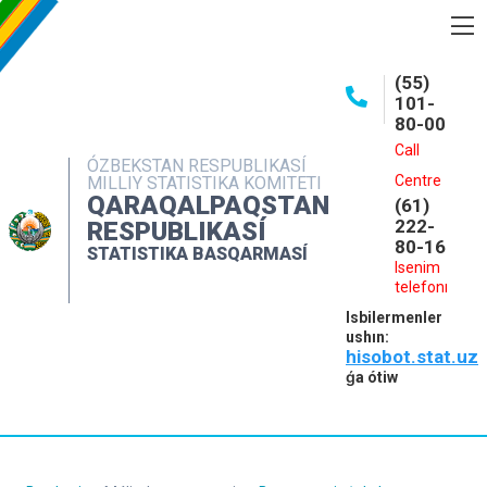
BASQARMA HAQQINDA
(55)
101-
ASHIQ MAǴLIWMATLAR
80-00
BASPALAR
Call
ÓZBEKSTAN RESPUBLIKASÍ
Centre
MILLIY STATISTIKA KOMITETI
INTERAKTIV XIZMETLER
QARAQALPAQSTAN
(61)
MÁLIMLEME XIZMETI
222-
RESPUBLIKASÍ
80-16
STATISTIKA BASQARMASÍ
MÚRÁJAATLAR
Isenim
telefonı
KONTAKTLAR
Isbilermenler
ushın:
hisobot.stat.uz
ǵa ótiw