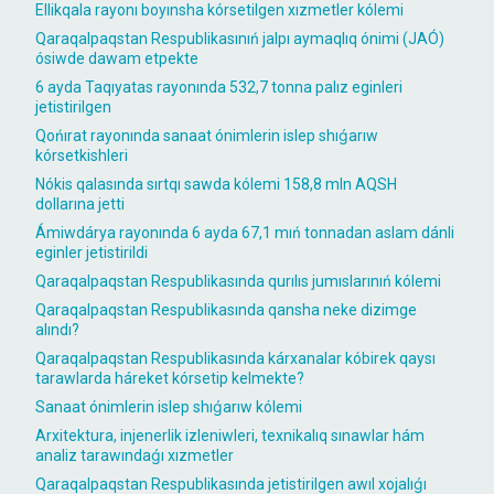
Ellikqala rayonı boyınsha kórsetilgen xızmetler kólemi
Qaraqalpaqstan Respublikasınıń jalpı aymaqlıq ónimi (JAÓ)
ósiwde dawam etpekte
6 ayda Taqıyatas rayonında 532,7 tonna palız eginleri
jetistirilgen
Qońırat rayonında sanaat ónimlerin islep shıǵarıw
kórsetkishleri
Nókis qalasında sırtqı sawda kólemi 158,8 mln AQSH
dollarına jetti
Ámiwdárya rayonında 6 ayda 67,1 mıń tonnadan aslam dánli
eginler jetistirildi
Qaraqalpaqstan Respublikasında qurılıs jumıslarınıń kólemi
Qaraqalpaqstan Respublikasında qansha neke dizimge
alındı?
Qaraqalpaqstan Respublikasında kárxanalar kóbirek qaysı
tarawlarda háreket kórsetip kelmekte?
Sanaat ónimlerin islep shıǵarıw kólemi
Arxitektura, injenerlik izleniwleri, texnikalıq sınawlar hám
analiz tarawındaǵı xızmetler
Qaraqalpaqstan Respublikasında jetistirilgen awıl xojalıǵı